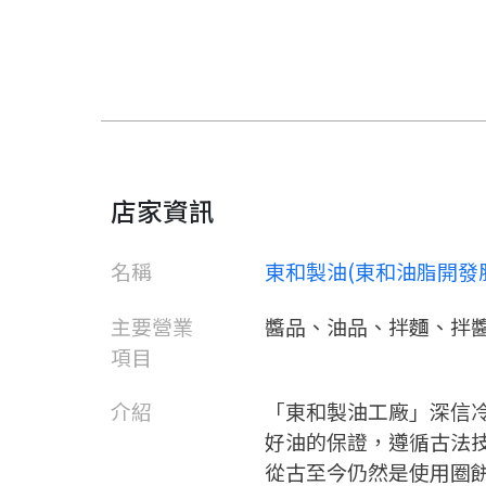
店家資訊
名稱
東和製油(東和油脂開發
主要營業
醬品、油品、拌麵、拌
項目
介紹
「東和製油工廠」深信
好油的保證，遵循古法
從古至今仍然是使用圈