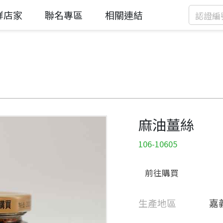
鮮店家
聯名專區
相關連結
麻油薑絲
106-10605
前往購買
生產地區
嘉