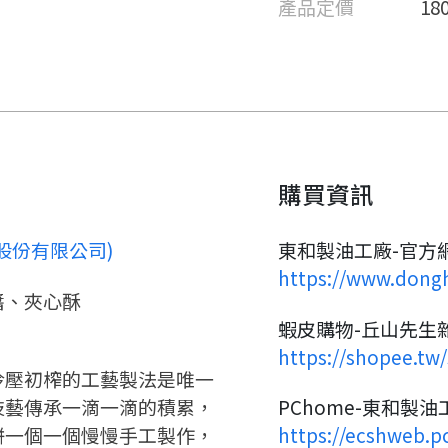
產品定價
18
購買資訊
股份有限公司)
東和製油工廠-官方
要看申請秘笈嗎？
https://www.dongh
醬、夾心酥
要申請新產品嗎？
蝦皮購物-丘山先生
註冊完成
https://shopee.tw/
冷壓初榨的工藝製法是唯一
請加入LINE好友
要註冊嗎？
技藝傳承一滴一滴的積累，
PChome-東和製油
餅一個一個慢慢手工製作，
https://ecshweb.