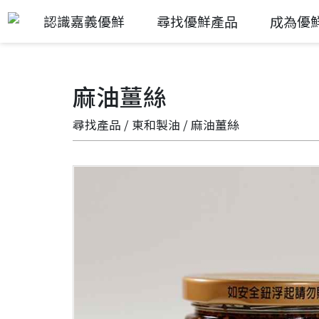
認識嘉義優鮮
尋找優鮮產品
成為優
麻油薑絲
尋找產品
/
東和製油
/ 麻油薑絲