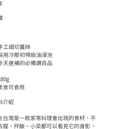
年
藏
年
 手工細切薑絲
 採用冷壓初榨麻油浸泡
 冬天進補的必備調良品
80g
素食可食用
料介紹
在台灣是一款家常料理會出現的食材，不
去腥、拌飯、小菜都可以看見它的身影，