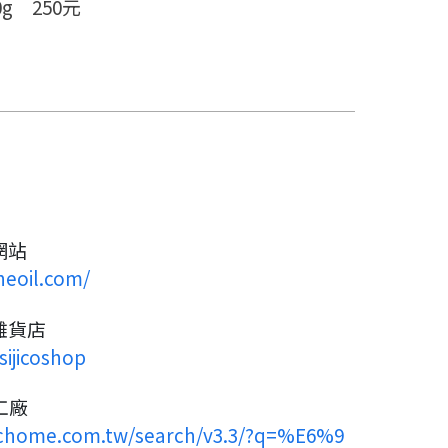
0g 250元
網站
eoil.com/
雜貨店
sijicoshop
工廠
pchome.com.tw/search/v3.3/?q=%E6%9