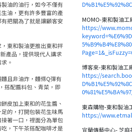
請掃描或點擊 QR code
嗨~這個 LINE 帳號還沒有註冊
料製油的油行，如今不僅有
D%B1%E5%92%8
訊息
加入「嘉義優鮮」LINE 好友，
過，
花生油，更有許多豐富的產
才能繼續註冊喔。
想知道怎麼做更容易通過審核
只要驗證手機號碼就能完成註
MOMO-東和製油工
都有把關為了就是讓顧客安
嗎？
冊。
點擊加入 LINE 好友
https://www.momo
看看申請教學吧！
確認
您的申請資料正在等候審查中，
您要繼續嗎？
註冊完成了！
keyword=%E6%9
要申請新產品嗎？
開始填寫申請資料吧~
5%B9%B4%E8%80%
如果你已經準備好了，
求，東和製油更推出東和拌
返回
繼續註冊
點擊「直接申請」按鈕開始填寫
Page=1&_isFuzzy
返回
繼續註冊
.等新產品，提供現代人講求
查看申請進度
申請新產品
申請表。
填寫申請資料
需求。
博客來-東和製油工
返回首頁
返回首頁
https://search.b
曬麵且非油炸，麵條Q彈有
直接申請
看密笈
D%B1%E5%92%8
鐘，搭配醬料包、青菜，即
0%81%E5%BA%97/c
返回首頁
的餅皮加上東和的花生醬、
東森購物-東和製油
十足的，打開包裝花生味馬
https://www.etmal
口接著一口，裡面分為單包
著吃，下午茶搭配咖啡才是
宜蘭傳藝中心- 芝