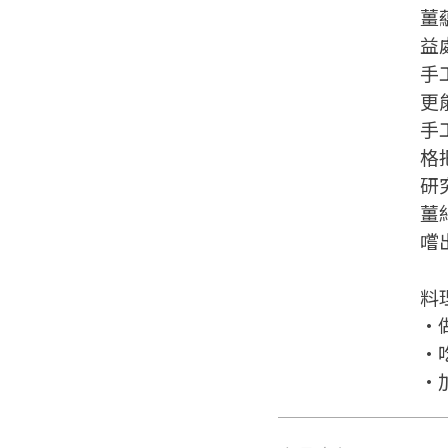
薑
益
手
更
手
格
研
薑
嚐
料
•
•
•