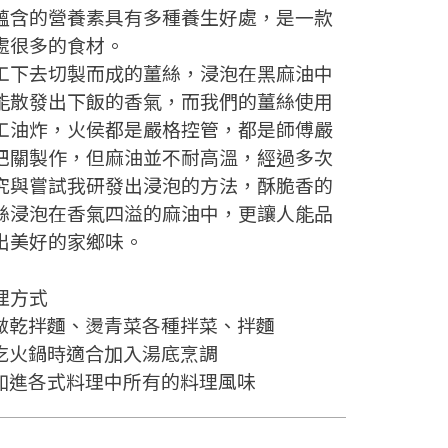
蘊含的營養素具有多種養生好處，是一款
處很多的食材。
工下去切製而成的薑絲，浸泡在黑麻油中
能散發出下飯的香氣，而我們的薑絲使用
工油炸，火侯都是嚴格控管，都是師傅嚴
把關製作，但麻油並不耐高溫，經過多次
究與嘗試我研發出浸泡的方法，酥脆香的
絲浸泡在香氣四溢的麻油中，更讓人能品
出美好的家鄉味。
理方式
做乾拌麵、燙青菜各種拌菜、拌麵
吃火鍋時適合加入湯底烹調
加進各式料理中所有的料理風味