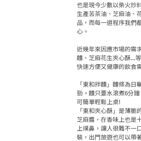
也是現今少數以柴火炒
生產苦茶油、芝麻油、
品，而每一道程序我們
心。
近幾年來因應市場的需
麵、芝麻花生夾心酥..
快速方便又健康的飲食
「東和拌麵」麵條為日
勁。麵只要水滾煮6分
可簡單輕鬆上桌!
「東和夾心酥」是薄脆
芝麻醬，在香味上也是
上撲鼻，讓人很難不一
裝，出門旅遊也可以帶