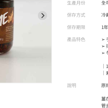
生產月份
全
保存方式
冷
保存期限
1
產品特色
➢
➢
➢
｜1
｜
說明
原
薑
管