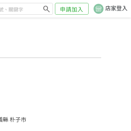
search
店家登入
申請加入
義縣 朴子市