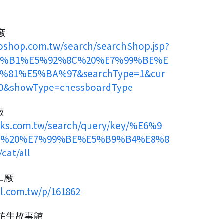
C
廠
shop.com.tw/search/searchShop.jsp?
D%B1%E5%92%8C%20%E7%99%BE%E
81%E5%BA%97&searchType=1&cur
=0&showType=chessboardType
廠
ooks.com.tw/search/query/key/%E6%9
C%20%E7%99%BE%E5%B9%B4%E8%8
at/all
工廠
l.com.tw/p/161862
麻花生故事館