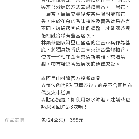
與茶葉分層的方式去烘焙薰香，一層花、
一層茶，層層交疊後使茶葉吸附馥郁花
香，由於花朵的香味特性及窨香效果各有
不同，透過適宜的比例調整，才能讓茶與
花相融合帶有豐富層次。
林韻茶園以阿里山盛產的金萱茶葉作為基
底，將獨具奶香的金萱茶結合馥郁柚香，
使每一杯柚花金萱茶清新淡雅、茶湯清
甜，帶有給您香氣層次的絕佳感受。
⁂阿里山林鐵官方授權商品
⁂每包內附8入原葉茶包 / 商品不含圖片布
偶及火車道具
⁂貼心提醒：如使用熱水沖泡，建議茶包
熱泡可回沖2-3次唷！
產品定價
包(24公克) 399元