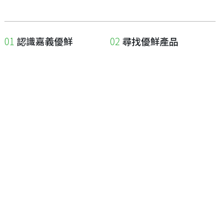
認識嘉義優鮮
尋找優鮮產品
關於優鮮品牌
尋找店家
最新消息
尋找產品
職人誌
成為優鮮店家
相關連結
申請與展延
嘉義縣政府
申請店家、產品認證
嘉義縣政府農業處
如何申請店家及產品
嘉義縣文化觀光局
如何申請標籤
嘉義極光哈密瓜