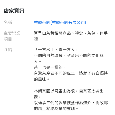
店家資訊
名稱
林韻茶園(林韻茶園有限公司)
主要營業
阿里山茶葉相關商品、禮盒、茶包、伴手
項目
禮
介紹
「一方水土、養一方人」
不同的自然環境，孕育出不同的文化與
人。
茶，也是一樣的。
台灣茶產區不同的風土，造就了各自獨特
的風味。
林韻茶園以阿里山為根，自茶區太興出
發，
以傳承三代的製茶技藝作為媒介，將故鄉
的風土凝結為茶的靈魂。