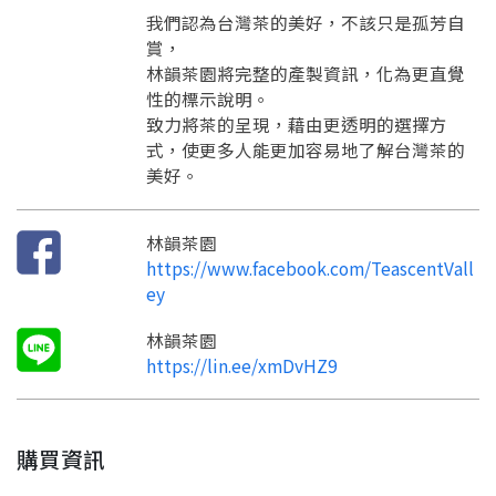
我們認為台灣茶的美好，不該只是孤芳自
賞，
林韻茶園將完整的產製資訊，化為更直覺
要看申請秘笈嗎？
性的標示說明。
致力將茶的呈現，藉由更透明的選擇方
要申請新產品嗎？
註冊完成
式，使更多人能更加容易地了解台灣茶的
美好。
請加入LINE好友
要註冊嗎？
林韻茶園
訊息
請掃描或點擊 QR code
https://www.facebook.com/TeascentVall
加入「嘉義優鮮」LINE 好友，
嗨~這個 LINE 帳號還沒有註冊過，
ey
才能繼續註冊喔。
只要驗證手機號碼就能完成註冊。
您要繼續嗎？
確認
林韻茶園
想知道怎麼做更容易通過審核嗎？
點擊加入 LINE 好友
看看申請教學吧！
https://lin.ee/xmDvHZ9
您的申請資料正在等候審查中，
註冊完成了！
返回
繼續註冊
要申請新產品嗎？
開始填寫申請資料吧~
返回
繼續註冊
如果你已經準備好了，
點擊「直接申請」按鈕開始填寫申請表。
查看申請進度
申請新產品
填寫申請資料
購買資訊
返回首頁
直接申請
看密笈
返回首頁