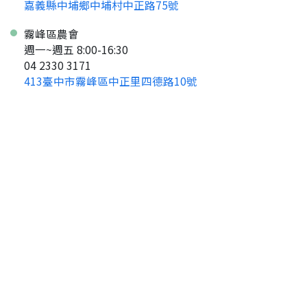
嘉義縣中埔鄉中埔村中正路75號
霧峰區農會
週一~週五 8:00-16:30
04 2330 3171
413臺中市霧峰區中正里四德路10號