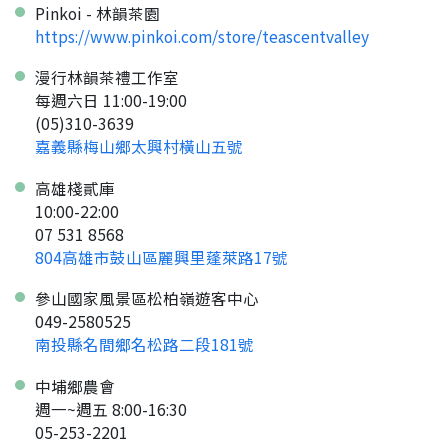
Pinkoi - 林韻茶園
返回首頁
https://www.pinkoi.com/store/teascentvalley
漫行林韻茶禮工作室
每週六日 11:00-19:00
(05)310-3639
嘉義縣梅山鄉太興村橫山五號
高雄棧貳庫
10:00-22:00
07 531 8568
804高雄市鼓山區麗興里蓬萊路17號
參山國家風景區松柏嶺遊客中心
049-2580525
南投縣名間鄉名松路二段181號
中埔鄉農會
週一~週五 8:00-16:30
05-253-2201