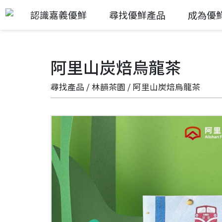
認識嘉義優鮮
尋找優鮮產品
成為優
阿里山炭焙烏龍茶
尋找產品
/
林韻茶園
/ 阿里山炭焙烏龍茶