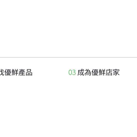
找優鮮產品
成為優鮮店家
家
申請與展延
品
申請店家、產品認證
如何申請店家及產品
如何申請標籤
申請秘笈