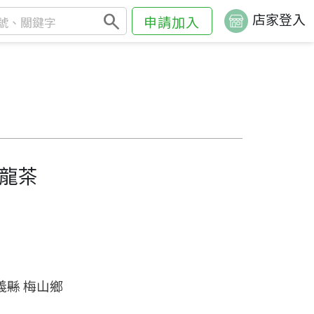
search
店家登入
申請加入
龍茶
義縣 梅山鄉