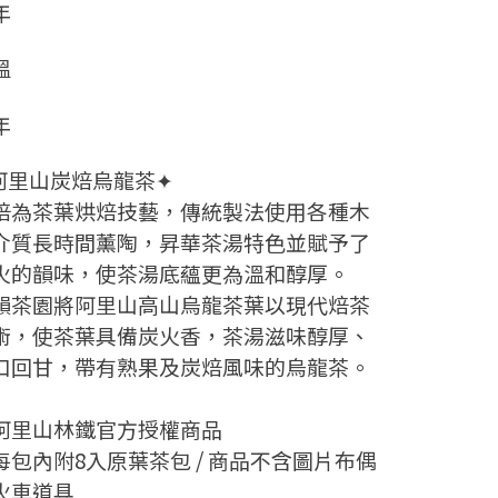
年
溫
年
阿里山炭焙烏龍茶✦
焙為茶葉烘焙技藝，傳統製法使用各種木
介質長時間薰陶，昇華茶湯特色並賦予了
火的韻味，使茶湯底蘊更為溫和醇厚。
韻茶園將阿里山高山烏龍茶葉以現代焙茶
術，使茶葉具備炭火香，茶湯滋味醇厚、
口回甘，帶有熟果及炭焙風味的烏龍茶。
阿里山林鐵官方授權商品
每包內附8入原葉茶包 / 商品不含圖片布偶
火車道具