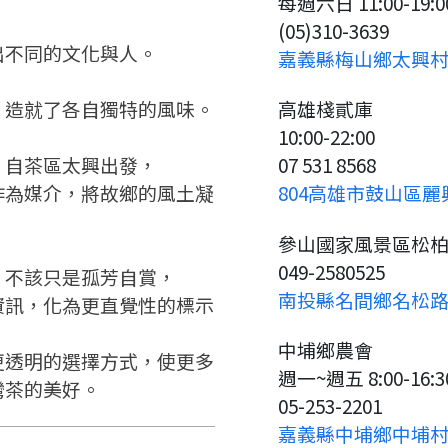
每週六日 11:00-19:0
請加入LINE好友
要註冊嗎？
」
(05)310-3639
出不同的文化與人。
嘉義縣梅山鄉太興
請掃描或點擊 QR code
嗨~這個 LINE 帳號還沒有註冊
訊息
加入「嘉義優鮮」LINE 好友，
過，
，造就了各自獨特的風味。
高雄棧貳庫
才能繼續註冊喔。
想知道怎麼做更容易通過審核
只要驗證手機號碼就能完成註
10:00-22:00
嗎？
冊。
點擊加入 LINE 好友
看看申請教學吧！
確認
，自茶區太興出發，
07 531 8568
您的申請資料正在等候審查中，
您要繼續嗎？
註冊完成了！
要申請新產品嗎？
開始填寫申請資料吧~
作為媒介，將故鄉的風土凝
804高雄市鼓山區麗
如果你已經準備好了，
返回
繼續註冊
點擊「直接申請」按鈕開始填寫
返回
繼續註冊
參山國家風景區松
查看申請進度
申請新產品
申請表。
填寫申請資料
049-2580525
，不該只是孤芳自賞，
返回首頁
南投縣名間鄉名松路
資訊，化為更直覺性的標示
返回首頁
直接申請
看密笈
中埔鄉農會
更透明的選擇方式，使更多
返回首頁
週一~週五 8:00-16:3
灣茶的美好。
05-253-2201
嘉義縣中埔鄉中埔村