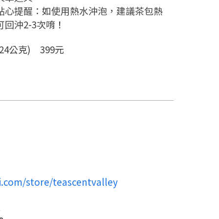
貼心提醒：如使用熱水沖泡，建議茶包熱
可回沖2-3次唷！
24公克) 399元
i.com/store/teascentvalley
室