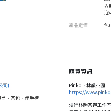
⁂
泡
產品定價
包(
購買資訊
要看申請秘笈嗎？
公司)
Pinkoi - 林韻茶園
https://www.pinko
要申請新產品嗎？
禮盒、茶包、伴手禮
註冊完成
漫行林韻茶禮工作