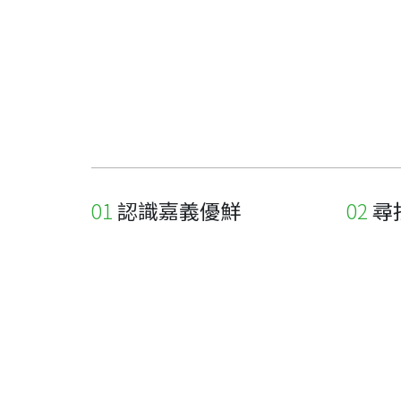
認識嘉義優鮮
尋
關於優鮮品牌
尋找店
最新消息
尋找產
職人誌