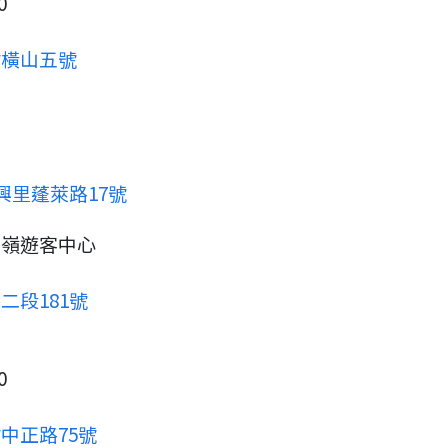
0
村橫山五號
興里蓬萊路17號
柏嶺遊客中心
二段181號
0
中正路75號