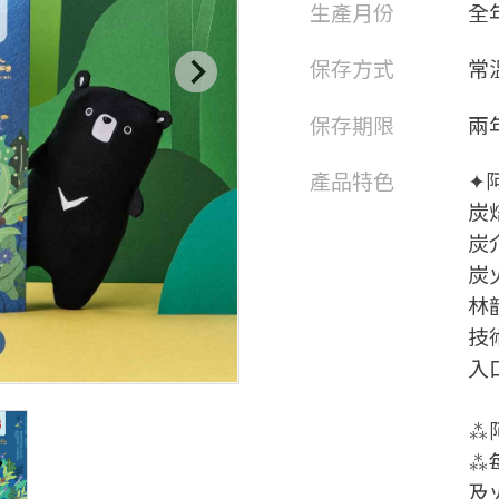
生產月份
全
保存方式
常
保存期限
兩
產品特色
✦
炭
炭
炭
林
技
入
⁂
⁂
及