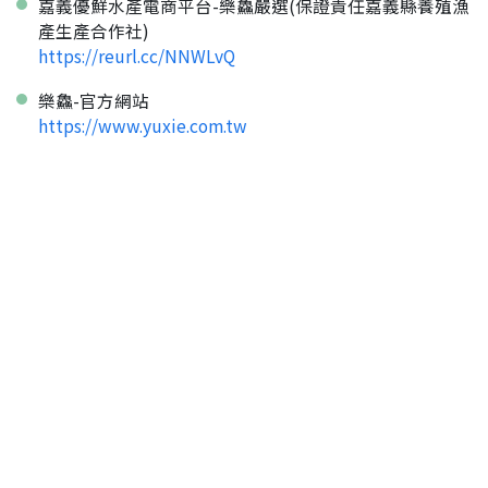
嘉義優鮮水產電商平台-樂鱻嚴選(保證責任嘉義縣養殖漁
產生產合作社)
https://reurl.cc/NNWLvQ
樂鱻-官方網站
https://www.yuxie.com.tw