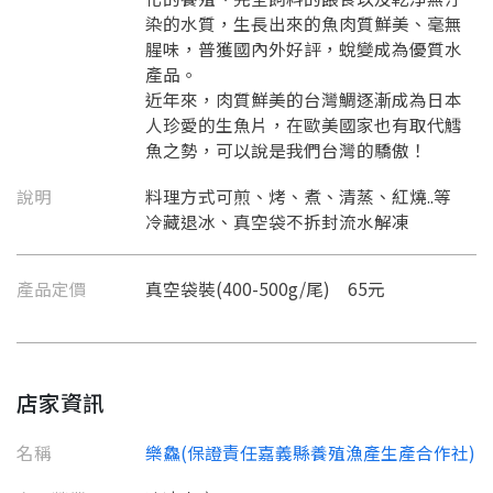
染的水質，生長出來的魚肉質鮮美、毫無
腥味，普獲國內外好評，蛻變成為優質水
產品。
近年來，肉質鮮美的台灣鯛逐漸成為日本
人珍愛的生魚片，在歐美國家也有取代鱈
魚之勢，可以說是我們台灣的驕傲！
說明
料理方式可煎、烤、煮、清蒸、紅燒..等
冷藏退冰、真空袋不拆封流水解凍
產品定價
真空袋裝(400-500g/尾) 65元
店家資訊
名稱
樂鱻(保證責任嘉義縣養殖漁產生產合作社)