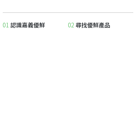
認識嘉義優鮮
尋找優鮮產品
關於優鮮品牌
尋找店家
最新消息
尋找產品
職人誌
成為優鮮店家
相關連結
申請與展延
嘉義縣政府
申請店家、產品認證
嘉義縣政府農業處
如何申請店家及產品
嘉義縣文化觀光局
如何申請標籤
嘉義極光哈密瓜
申請秘笈
嘉義優鮮水產電商平台