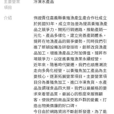
主要營業
冷凍水產品
項目
介紹
保證責任嘉義縣養殖漁產生產合作社成立
於民國93年，成立宗旨是為提高養殖漁產
品之競爭力，開拓行銷通路，推動產銷一
元化、產品多樣化，建立完善產銷體系，
提昇在地漁產品的競爭優勢。同時我們引
進了新穎設備及研發技術，創新改良漁產
品加工，增進漁產品之附加價值，提昇市
場競爭力，以促進養殖漁業永續經營。
近年來，隨著時代變遷，我們也順應潮流
走向多角化經營，以養殖魚加工產品為主
要核心，逐漸拓展營業項目。主要營業項
要看申請秘笈嗎？
目分為養殖魚加工、進口冷凍魚貨、水產
要申請新產品嗎？
品及調理食品四大類。我們以最嚴格的要
註冊完成
求來看管品質，最誠心的態度來服務顧
客，使我們的商品深受客戶群的愛戴，打
請加入LINE好友
造出物美價廉的好口碑。
要註冊嗎？
今日由於網路資訊不斷創新發達，為了能