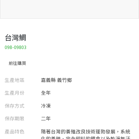
台灣鯛
098-09803
前往購買
生產地區
嘉義縣 義竹鄉
生產月份
全年
保存方式
冷凍
保存期限
二年
產品特色
隨著台灣的養殖改良技術蓬勃發展，系統
化的養殖、完全飼料的餵食以及乾淨無汙