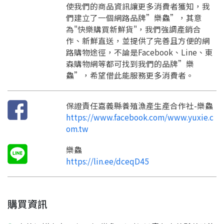
訊息
請掃描或點擊 QR code
使我們的商品資訊讓更多消費者獲知，我
加入「嘉義優鮮」LINE 好友，
嗨~這個 LINE 帳號還沒有註冊過，
們建立了一個網路品牌”樂鱻”，其意
才能繼續註冊喔。
只要驗證手機號碼就能完成註冊。
為"快樂購買新鮮貨"，我們強調產銷合
您要繼續嗎？
確認
作、新鮮直送，並提供了完善且方便的網
想知道怎麼做更容易通過審核嗎？
點擊加入 LINE 好友
路購物途徑，不論是Facebook、Line、東
看看申請教學吧！
您的申請資料正在等候審查中，
註冊完成了！
返回
繼續註冊
森購物網等都可找到我們的品牌”樂
要申請新產品嗎？
開始填寫申請資料吧~
返回
繼續註冊
如果你已經準備好了，
鱻”，希望借此能服務更多消費者。
點擊「直接申請」按鈕開始填寫申請表。
查看申請進度
申請新產品
填寫申請資料
返回首頁
直接申請
看密笈
返回首頁
保證責任嘉義縣養殖漁產生產合作社-樂鱻
https://www.facebook.com/www.yuxie.c
返回首頁
om.tw
樂鱻
https://lin.ee/dceqD45
購買資訊