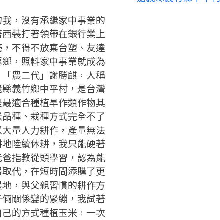
要申請新產品嗎？
註冊完成
的我，沒有承繼家中事業的
著西裝打著領帶在銀行業上
請加入LINE好友
癌，不得不放棄台塑、友達
要註冊嗎？
返鄉，照料家中事業就成為
請掃描或點擊 QR code
。「農二代」謝勝麒，人稱
嗨~這個 LINE 帳號還沒有註冊
訊息
加入「嘉義優鮮」LINE 好友，
過，
義縣義竹鄉中平村，是台灣
才能繼續註冊喔。
想知道怎麼做更容易通過審核
只要驗證手機號碼就能完成註
是最適合種植旱作類作物其
嗎？
冊。
點擊加入 LINE 好友
米品種、栽種方式完全不了
看看申請教學吧！
確認
您的申請資料正在等候審查中，
您要繼續嗎？
註冊完成了！
以大量人力耕作，產量無法
要申請新產品嗎？
開始填寫申請資料吧~
耕地陸續休耕，我只能硬著
如果你已經準備好了，
返回
繼續註冊
點擊「直接申請」按鈕開始填寫
老爸指教從頭學習，認為能
返回
繼續註冊
查看申請進度
申請新產品
申請表。
填寫申請資料
器取代，在短時間添購了更
農地，與父親習慣的耕作方
返回首頁
返回首頁
子倆關係變的緊繃，我試著
直接申請
看密笈
自己的方式種植玉米，一次