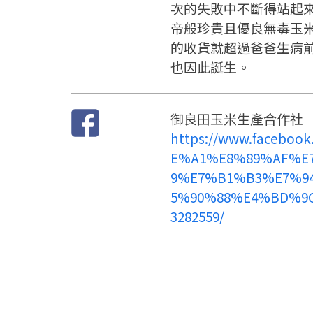
次的失敗中不斷得站起
帝般珍貴且優良無毒玉
的收貨就超過爸爸生病
也因此誕生。
御良田玉米生產合作社
https://www.faceboo
E%A1%E8%89%AF%E
9%E7%B1%B3%E7%9
5%90%88%E4%BD%9C
3282559/