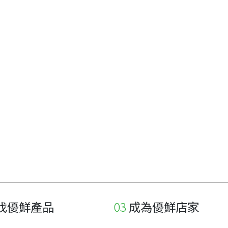
找優鮮產品
成為優鮮店家