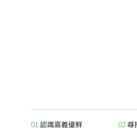
認識嘉義優鮮
尋