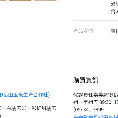
過
合
產品定價
包(
購買資訊
御良田玉米生產合作社)
保證責任嘉義縣御
週一至週五 09:30~17
要看申請秘笈嗎？
米、白糯玉米、彩虹甜糯玉
(05) 341-3999
筍
嘉義縣義竹鄉中平村