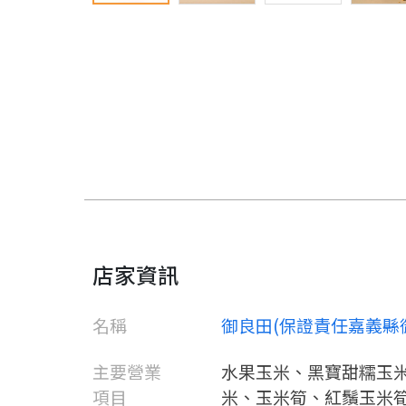
店家資訊
名稱
御良田(保證責任嘉義縣
主要營業
水果玉米、黑寶甜糯玉
項目
米、玉米筍、紅鬚玉米