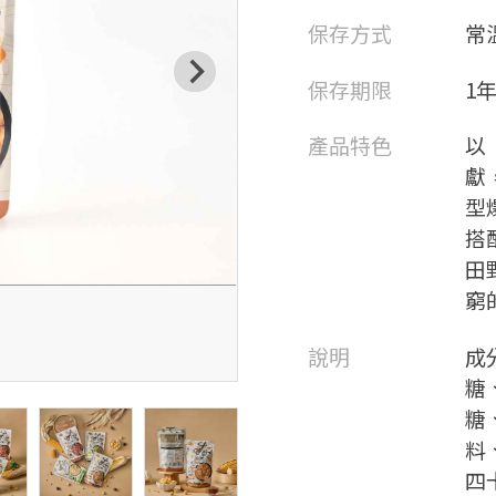
保存方式
常
保存期限
1
產品特色
以
獻
型
搭
田
窮
說明
成
糖
糖
料
四