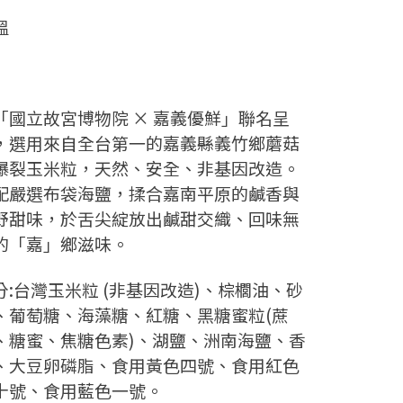
溫
年
「國立故宮博物院 × 嘉義優鮮」聯名呈
，選用來自全台第一的嘉義縣義竹鄉蘑菇
爆裂玉米粒，天然、安全、非基因改造。
配嚴選布袋海鹽，揉合嘉南平原的鹹香與
野甜味，於舌尖綻放出鹹甜交織、回味無
的「嘉」鄉滋味。
分:台灣玉米粒 (非基因改造)、棕櫚油、砂
、葡萄糖、海藻糖、紅糖、黑糖蜜粒(蔗
、糖蜜、焦糖色素)、湖鹽、洲南海鹽、香
、大豆卵磷脂、食用黃色四號、食用紅色
十號、食用藍色一號。