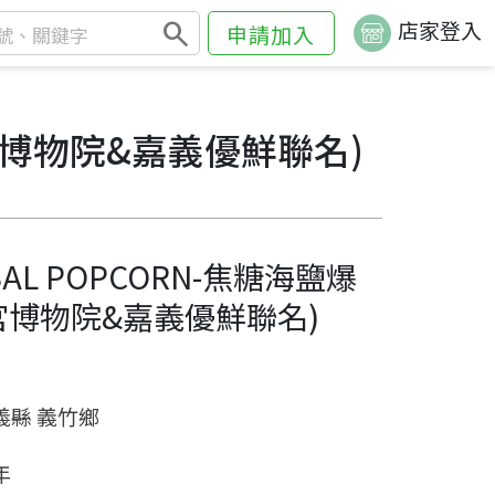
search
店家登入
申請加入
故宮博物院&嘉義優鮮聯名)
AL POPCORN-焦糖海鹽爆
宮博物院&嘉義優鮮聯名)
義縣 義竹鄉
年