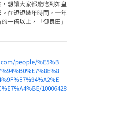
來，想讓大家都能吃到如皇
返回首頁
米。在短短幾年時間，一年
前的一倍以上，「御良田」
k.com/people/%E5%B
7%94%B0%E7%8E%8
4%9F%E7%94%A2%E
%E7%A4%BE/10006428