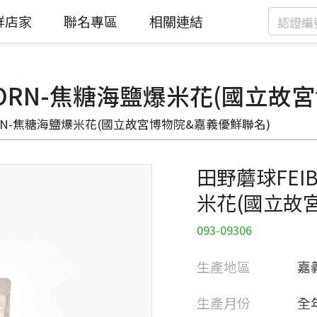
鮮店家
聯名專區
相關連結
OPCORN-焦糖海鹽爆米花(國立
PCORN-焦糖海鹽爆米花(國立故宮博物院&嘉義優鮮聯名)
田野蘑球FEIB
米花(國立故
093-09306
生產地區
嘉
生產月份
全