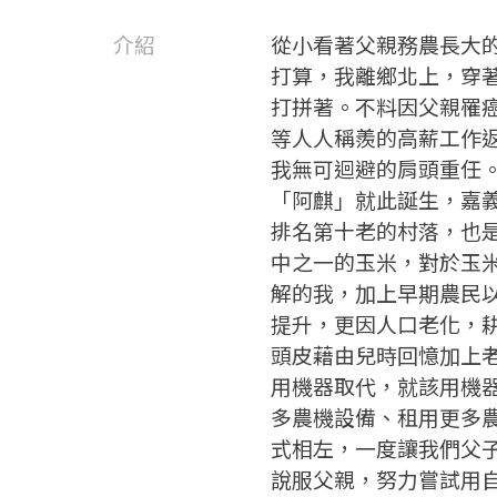
介紹
從小看著父親務農長大
打算，我離鄉北上，穿
打拼著。不料因父親罹
等人人稱羨的高薪工作
我無可迴避的肩頭重任
「阿麒」就此誕生，嘉
排名第十老的村落，也
中之一的玉米，對於玉
解的我，加上早期農民
提升，更因人口老化，
頭皮藉由兒時回憶加上
用機器取代，就該用機
多農機設備、租用更多
式相左，一度讓我們父
說服父親，努力嘗試用