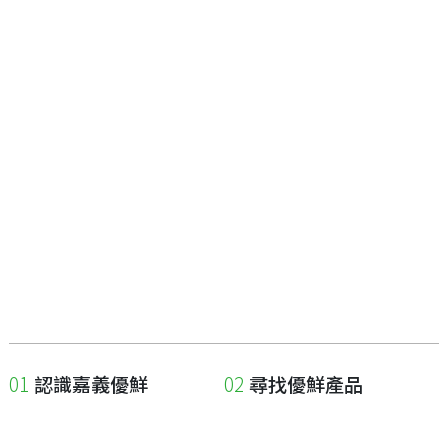
認識嘉義優鮮
尋找優鮮產品
關於優鮮品牌
尋找店家