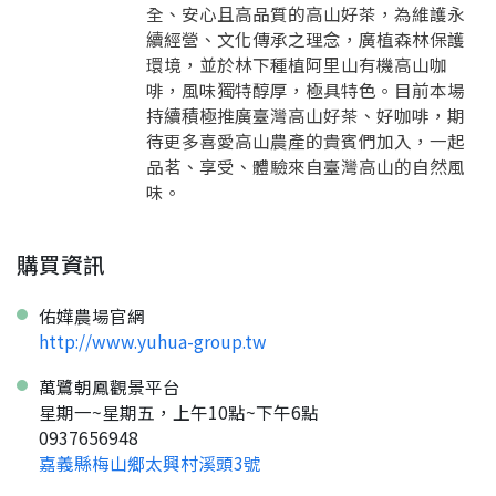
確認
想知道怎麼做更容易通過審核嗎？
全、安心且高品質的高山好茶，為維護永
點擊加入 LINE 好友
看看申請教學吧！
您的申請資料正在等候審查中，
續經營、文化傳承之理念，廣植森林保護
註冊完成了！
返回
繼續註冊
要申請新產品嗎？
開始填寫申請資料吧~
環境，並於林下種植阿里山有機高山咖
返回
繼續註冊
如果你已經準備好了，
啡，風味獨特醇厚，極具特色。目前本場
點擊「直接申請」按鈕開始填寫申請表。
查看申請進度
申請新產品
填寫申請資料
持續積極推廣臺灣高山好茶、好咖啡，期
返回首頁
待更多喜愛高山農產的貴賓們加入，一起
直接申請
看密笈
返回首頁
品茗、享受、體驗來自臺灣高山的自然風
返回首頁
味。
購買資訊
佑嬅農場官網
http://www.yuhua-group.tw
萬鷺朝鳳觀景平台
星期一~星期五，上午10點~下午6點
0937656948
嘉義縣梅山鄉太興村溪頭3號