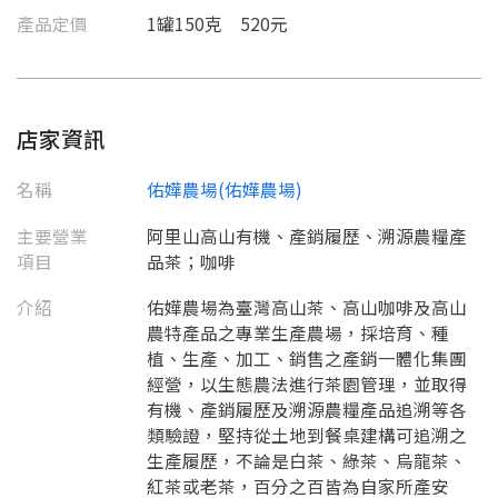
產品定價
1罐150克 520元
店家資訊
名稱
佑嬅農場(佑嬅農場)
主要營業
阿里山高山有機、產銷履歷、溯源農糧產
要看申請秘笈嗎？
項目
品茶；咖啡
要申請新產品嗎？
介紹
佑嬅農場為臺灣高山茶、高山咖啡及高山
註冊完成
農特產品之專業生產農場，採培育、種
植、生產、加工、銷售之產銷一體化集團
請加入LINE好友
經營，以生態農法進行茶園管理，並取得
要註冊嗎？
有機、產銷履歷及溯源農糧產品追溯等各
訊息
請掃描或點擊 QR code
類驗證，堅持從土地到餐桌建構可追溯之
加入「嘉義優鮮」LINE 好友，
嗨~這個 LINE 帳號還沒有註冊過，
生產履歷，不論是白茶、綠茶、烏龍茶、
才能繼續註冊喔。
只要驗證手機號碼就能完成註冊。
紅茶或老茶，百分之百皆為自家所產安
您要繼續嗎？