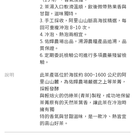
2. 茶湯入口軟滑溫順，飲後微帶熟果香與
甘甜，滋味獨特。
3. 手工採收，阿里山山脈高海拔精選，每
回可重複沖泡 8~10 次。
4. 冷泡、熱泡兩相宜。
5. 佑嬅農場出品，溯源農糧產品追溯，品
質保證。
6. 定期委託檢驗公司進行多項農藥殘留檢
驗。
說明
此茶產區位於海拔約 800~1600 公尺的阿
里山山麓，為佑嬅農場嚴選之上等茶菁，
採輕發酵
與輕焙火的仿綠茶(青茶)製程，成功地保留
茶菁原有的天然茶葉香，讓此茶在冷泡時
擁有獨
特的香氣與甘甜滋味，是一款冷、熱皆宜
的高山好茶。