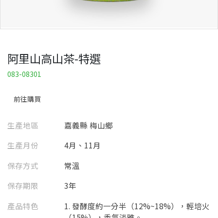
阿里山高山茶-特選
083-08301
前往購買
生產地區
嘉義縣 梅山鄉
生產月份
4月、11月
保存方式
常溫
保存期限
3年
產品特色
1. 發酵度約一分半（12%~18%），輕培火
（15%），香氣淡雅。