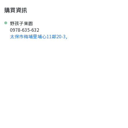
購買資訊
野孩子果園
0978-635-632
太保市梅埔里埔心11鄰20-3,