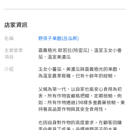
店家資訊
名稱
野孩子果園(呂泓原)
主要營業
嘉義極光 歐若拉(哈密瓜)、溫室玉女小番
項目
茄、溫室美濃瓜
介紹
玉女小蕃茄、美濃瓜與嘉義極光的果園，
為溫室農業栽種，已有十餘年的經驗。
父親為第一代，以自家也能安心食用為初
要看申請秘笈嗎？
衷，所有作物皆嚴格把關，定期檢驗，例
要申請新產品嗎？
如：所有作物通過198樣多重農藥檢驗，秉
註冊完成
持著高品質作物與其安全食用性。
請加入LINE好友
也因自身對作物的高度要求，在顧客回購
要註冊嗎？
率中看見了成果，品嚐過野孩子的水果