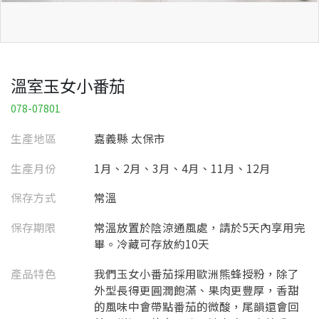
溫室玉女小番茄
078-07801
生產地區
嘉義縣 太保市
生產月份
1月、2月、3月、4月、11月、12月
保存方式
常溫
保存期限
常溫放置於陰涼通風處，請於5天內享用完
畢。冷藏可存放約10天
產品特色
我們玉女小番茄採用歐洲熊蜂授粉，除了
外型長得更圓潤飽滿、果肉更豐厚，香甜
的風味中會帶點番茄的微酸，尾韻還會回