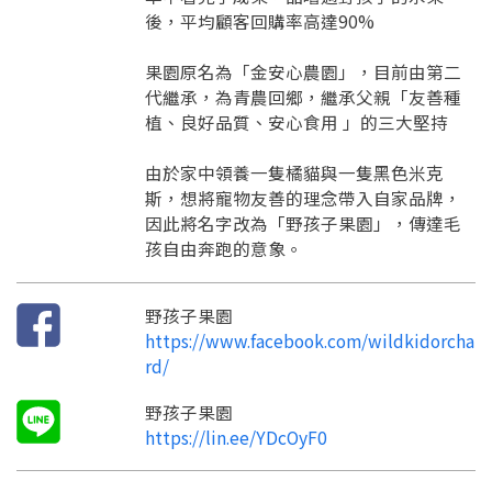
訊息
請掃描或點擊 QR code
後，平均顧客回購率高達90%
加入「嘉義優鮮」LINE 好友，
嗨~這個 LINE 帳號還沒有註冊過，
才能繼續註冊喔。
只要驗證手機號碼就能完成註冊。
果園原名為「金安心農園」，目前由第二
您要繼續嗎？
確認
代繼承，為青農回鄉，繼承父親「友善種
想知道怎麼做更容易通過審核嗎？
點擊加入 LINE 好友
看看申請教學吧！
植、良好品質、安心食用 」的三大堅持
您的申請資料正在等候審查中，
註冊完成了！
返回
繼續註冊
要申請新產品嗎？
開始填寫申請資料吧~
返回
繼續註冊
如果你已經準備好了，
由於家中領養一隻橘貓與一隻黑色米克
點擊「直接申請」按鈕開始填寫申請表。
查看申請進度
申請新產品
填寫申請資料
斯，想將寵物友善的理念帶入自家品牌，
返回首頁
因此將名字改為「野孩子果園」，傳達毛
直接申請
看密笈
返回首頁
孩自由奔跑的意象。
返回首頁
野孩子果園
https://www.facebook.com/wildkidorcha
rd/
野孩子果園
https://lin.ee/YDcOyF0