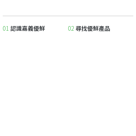
認識嘉義優鮮
尋找優鮮產品
關於優鮮品牌
尋找店家
最新消息
尋找產品
職人誌
成為優鮮店家
相關連結
申請與展延
嘉義縣政府
申請店家、產品認證
嘉義縣政府農業處
如何申請店家及產品
嘉義縣文化觀光局
如何申請標籤
嘉義極光哈密瓜