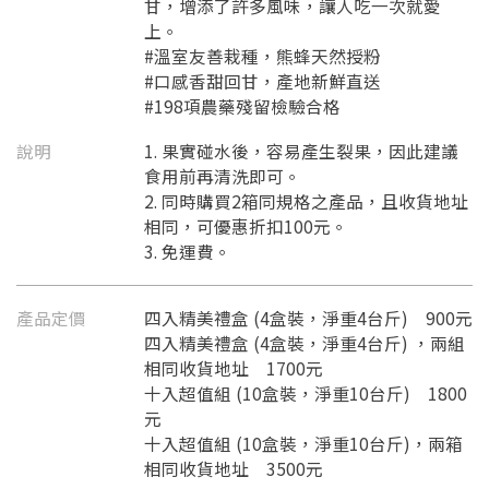
甘，增添了許多風味，讓人吃一次就愛
上。
#溫室友善栽種，熊蜂天然授粉
#口感香甜回甘，產地新鮮直送
#198項農藥殘留檢驗合格
說明
1. 果實碰水後，容易產生裂果，因此建議
食用前再清洗即可。
2. 同時購買2箱同規格之產品，且收貨地址
相同，可優惠折扣100元。
3. 免運費。
產品定價
四入精美禮盒 (4盒裝，淨重4台斤) 900元
四入精美禮盒 (4盒裝，淨重4台斤) ，兩組
相同收貨地址 1700元
十入超值組 (10盒裝，淨重10台斤) 1800
元
十入超值組 (10盒裝，淨重10台斤)，兩箱
相同收貨地址 3500元