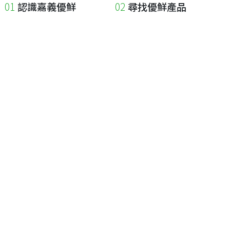
認識嘉義優鮮
尋找優鮮產品
關於優鮮品牌
尋找店家
最新消息
尋找產品
職人誌
成為優鮮店家
相關連結
申請與展延
嘉義縣政府
申請店家、產品認證
嘉義縣政府農業處
如何申請店家及產品
嘉義縣文化觀光局
如何申請標籤
嘉義極光哈密瓜
申請秘笈
嘉義優鮮水產電商平台
常見問題