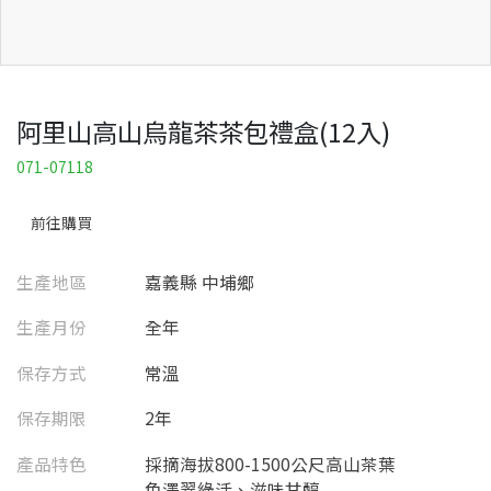
阿里山高山烏龍茶茶包禮盒(12入)
071-07118
前往購買
生產地區
嘉義縣 中埔鄉
生產月份
全年
保存方式
常溫
保存期限
2年
產品特色
採摘海拔800-1500公尺高山茶葉
色澤翠綠活、滋味甘醇