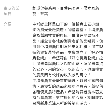
主要營業
絲瓜保養系列、百香果吸凍、黑木耳蒟
項目
蒻、茶葉
介紹
中埔鄉是阿里山下的一個樸實山區小鎮，
鄉內風光景緻美麗，物產豐富。中埔鄉農
會為幫助樸實的農民，推廣在地農特產
品，讓全省各地的消費者都能品嚐到、使
用到中埔鄉農民朋友所辛勤種植、加工製
造的優質農特產品，本會成立了「好心情
購物網」，希望藉由「好心情購物網」拉
近消費者與農民之間的距離，讓消費者買
要看申請秘笈嗎？
的安心、用的安心、吃的安心，也讓樸實
的農民因有較好的收入感到窩心！
要申請新產品嗎？
註冊完成
中埔鄉農會最優質的傳統，以最平實的價
格、最優質的商品來服務消費者，並提供
各種優質農特產品，希望消費者能本著支
請加入LINE好友
持台灣農業、支持農民的心意，期盼能為
要註冊嗎？
訊息
台灣新農業注入新的希望和活力。
請掃描或點擊 QR code
加入「嘉義優鮮」LINE 好友，
嗨~這個 LINE 帳號還沒有註冊過，