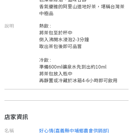
香氣優雅的阿里山道地好茶，堪稱台灣茶
中極品
說明
熱飲 :
將茶包至於杯中
倒入沸開水浸泡2-3分鐘
取出茶包後即可品嘗
冷飲 :
準備600ml礦泉水先到出約10ml
將茶包放入瓶中
再靜置或冷藏於冰箱4-6小時即可飲用
店家資訊
名稱
好心情(嘉義縣中埔鄉農會供銷部)