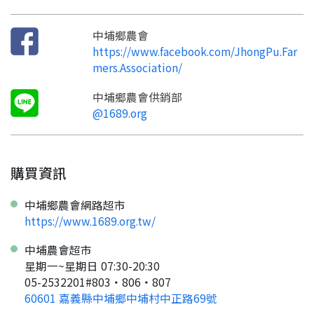
加入「嘉義優鮮」LINE 好友，
嗨~這個 LINE 帳號還沒有註冊過，
才能繼續註冊喔。
只要驗證手機號碼就能完成註冊。
您要繼續嗎？
中埔鄉農會
確認
想知道怎麼做更容易通過審核嗎？
點擊加入 LINE 好友
https://www.facebook.com/JhongPu.Far
看看申請教學吧！
您的申請資料正在等候審查中，
註冊完成了！
返回
繼續註冊
mers.Association/
要申請新產品嗎？
開始填寫申請資料吧~
返回
繼續註冊
如果你已經準備好了，
中埔鄉農會供銷部
點擊「直接申請」按鈕開始填寫申請表。
查看申請進度
申請新產品
填寫申請資料
@1689.org
返回首頁
直接申請
看密笈
返回首頁
返回首頁
購買資訊
中埔鄉農會網路超市
https://www.1689.org.tw/
中埔農會超市
星期一~星期日 07:30-20:30
05-2532201#803‧806‧807
60601 嘉義縣中埔鄉中埔村中正路69號