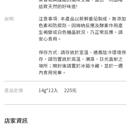
這款天然的好味道!
說明
注意事項 : 本產品以新鮮番茄製成，無添加
色素和防腐劑，因梅納反應及酵素作用產
生褐變或白色糖晶狀況，乃正常反應，請
安心食用。
保存方式 : 請存放於室溫、通風陰冷環境保
存，請勿置放於高溫、潮濕、日光直射之
場所；開封後請置於冰箱冷藏，並於一週
內食用完畢。
產品定價
14g*12入 225元
店家資訊