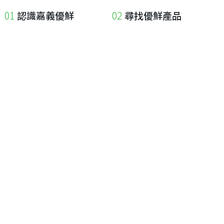
認識嘉義優鮮
尋找優鮮產品
關於優鮮品牌
尋找店家
最新消息
尋找產品
職人誌
成為優鮮店家
相關連結
申請與展延
嘉義縣政府
申請店家、產品認證
嘉義縣政府農業處
如何申請店家及產品
嘉義縣文化觀光局
如何申請標籤
嘉義極光哈密瓜
申請秘笈
嘉義優鮮水產電商平台
常見問題