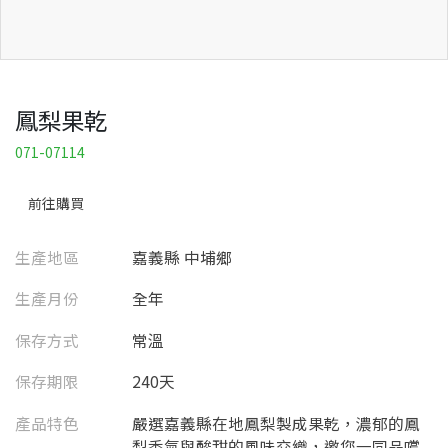
鳳梨果乾
071-07114
前往購買
生產地區
嘉義縣 中埔鄉
生產月份
全年
保存方式
常溫
保存期限
240天
產品特色
嚴選嘉義縣在地鳳梨製成果乾，濃郁的鳳
梨香氣與酸甜的風味交織，邀您一同品嚐