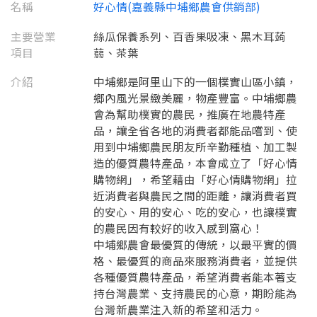
名稱
好心情(嘉義縣中埔鄉農會供銷部)
主要營業
絲瓜保養系列、百香果吸凍、黑木耳蒟
項目
蒻、茶葉
介紹
中埔鄉是阿里山下的一個樸實山區小鎮，
鄉內風光景緻美麗，物產豐富。中埔鄉農
會為幫助樸實的農民，推廣在地農特產
品，讓全省各地的消費者都能品嚐到、使
用到中埔鄉農民朋友所辛勤種植、加工製
造的優質農特產品，本會成立了「好心情
購物網」，希望藉由「好心情購物網」拉
近消費者與農民之間的距離，讓消費者買
要看申請秘笈嗎？
的安心、用的安心、吃的安心，也讓樸實
要申請新產品嗎？
的農民因有較好的收入感到窩心！
註冊完成
中埔鄉農會最優質的傳統，以最平實的價
格、最優質的商品來服務消費者，並提供
請加入LINE好友
各種優質農特產品，希望消費者能本著支
要註冊嗎？
持台灣農業、支持農民的心意，期盼能為
訊息
請掃描或點擊 QR code
台灣新農業注入新的希望和活力。