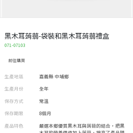
黑木耳蒟蒻-袋裝和黑木耳蒟蒻禮盒
071-07103
前往購買
生產地區
嘉義縣 中埔鄉
生產月份
全年
保存方式
常溫
保存期限
8個月
產品特色
嚴選本鄉優質黑木耳與蒟蒻的結合，把黑
木耳的營養價值加上蒟蒻，提高了產品膳