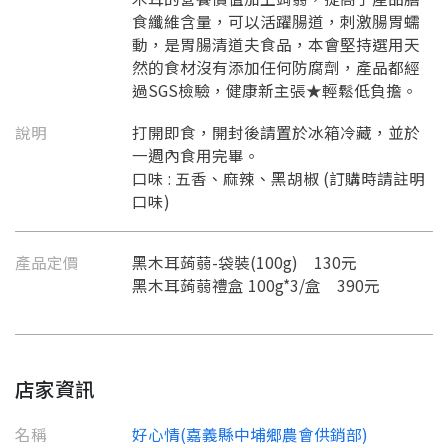
食纖維含量，可以活躍腸道，刺激腸胃蠕
動，是胃腸清道夫食品，本會堅持選用天
然的食材沒有添加任何防腐劑，產品都經
過SGS檢驗，健康新主張★輕鬆低負擔。
說明
打開即食，開封後請置於冰箱冷藏，並於
一週內食用完畢。
口味 : 五香、麻辣、黑胡椒 (訂購時請註明
口味)
產品定價
黑木耳蒟蒻-袋裝(100g) 130元
黑木耳蒟蒻禮盒 100g*3/盒 390元
店家資訊
名稱
好心情(嘉義縣中埔鄉農會供銷部)