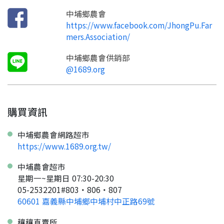
才能繼續註冊喔。
只要驗證手機號碼就能完成註冊。
中埔鄉農會
您要繼續嗎？
確認
想知道怎麼做更容易通過審核嗎？
點擊加入 LINE 好友
https://www.facebook.com/JhongPu.Far
看看申請教學吧！
您的申請資料正在等候審查中，
註冊完成了！
mers.Association/
返回
繼續註冊
要申請新產品嗎？
開始填寫申請資料吧~
返回
繼續註冊
如果你已經準備好了，
中埔鄉農會供銷部
點擊「直接申請」按鈕開始填寫申請表。
查看申請進度
申請新產品
填寫申請資料
@1689.org
返回首頁
直接申請
看密笈
返回首頁
返回首頁
購買資訊
中埔鄉農會網路超市
https://www.1689.org.tw/
中埔農會超市
星期一~星期日 07:30-20:30
05-2532201#803‧806‧807
60601 嘉義縣中埔鄉中埔村中正路69號
穰穰直賣所