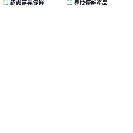
認識嘉義優鮮
尋找優鮮產品
關於優鮮品牌
尋找店家
最新消息
尋找產品
職人誌
成為優鮮店家
相關連結
申請與展延
嘉義縣政府
申請店家、產品認證
嘉義縣政府農業處
如何申請店家及產品
嘉義縣文化觀光局
如何申請標籤
嘉義極光哈密瓜
申請秘笈
嘉義優鮮水產電商平台
常見問題
下載專區