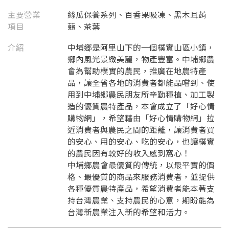
主要營業
絲瓜保養系列、百香果吸凍、黑木耳蒟
項目
蒻、茶葉
介紹
中埔鄉是阿里山下的一個樸實山區小鎮，
鄉內風光景緻美麗，物產豐富。中埔鄉農
會為幫助樸實的農民，推廣在地農特產
品，讓全省各地的消費者都能品嚐到、使
用到中埔鄉農民朋友所辛勤種植、加工製
造的優質農特產品，本會成立了「好心情
購物網」，希望藉由「好心情購物網」拉
近消費者與農民之間的距離，讓消費者買
要看申請秘笈嗎？
的安心、用的安心、吃的安心，也讓樸實
的農民因有較好的收入感到窩心！
要申請新產品嗎？
註冊完成
中埔鄉農會最優質的傳統，以最平實的價
格、最優質的商品來服務消費者，並提供
各種優質農特產品，希望消費者能本著支
請加入LINE好友
持台灣農業、支持農民的心意，期盼能為
要註冊嗎？
台灣新農業注入新的希望和活力。
訊息
請掃描或點擊 QR code
加入「嘉義優鮮」LINE 好友，
嗨~這個 LINE 帳號還沒有註冊過，