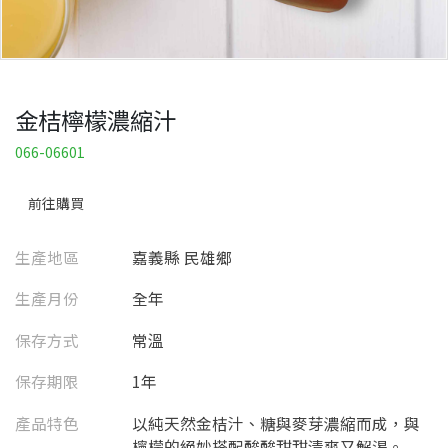
金桔檸檬濃縮汁
066-06601
前往購買
生產地區
嘉義縣 民雄鄉
生產月份
全年
保存方式
常溫
保存期限
1年
產品特色
以純天然金桔汁、糖與麥芽濃縮而成，與
檸檬的絕妙搭配酸酸甜甜清爽又解渴。