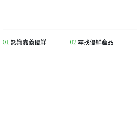
認識嘉義優鮮
尋找優鮮產品
關於優鮮品牌
尋找店家
最新消息
尋找產品
職人誌
成為優鮮店家
相關連結
申請與展延
嘉義縣政府
申請店家、產品認證
嘉義縣政府農業處
如何申請店家及產品
嘉義縣文化觀光局