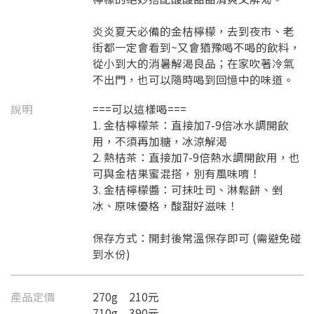
炎炎夏天必備的金桔檸檬，去到夜市、老
街都一定會看到~又會猶豫喝不喝的飲料，
從小到大的消暑解渴良品；在家吹著冷氣
不出門，也可以隨時喝到回憶中的味道。
說明
===可以這樣喝===
1. 金桔檸檬茶：直接加7-9倍冰水調開飲
用，不須再加糖，冰涼解渴
2. 熱桔茶：直接加7-9倍熱水調開飲用，也
可與金桔果蜜混搭，別有風味唷！
3. 金桔檸檬醬：可抹吐司、淋鬆餅、剉
冰、原味優格，酸甜好滋味！
保存方式：開封後常溫保存即可 (需避免碰
到水份)
產品定價
270g 210元
710g 390元