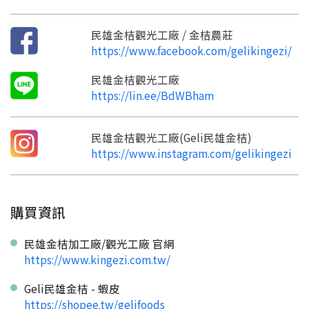
要註冊嗎？
訊息
請掃描或點擊 QR code
民雄金桔觀光工廠 / 金桔農莊
加入「嘉義優鮮」LINE 好友，
嗨~這個 LINE 帳號還沒有註冊過，
https://www.facebook.com/gelikingezi/
才能繼續註冊喔。
只要驗證手機號碼就能完成註冊。
您要繼續嗎？
確認
想知道怎麼做更容易通過審核嗎？
點擊加入 LINE 好友
民雄金桔觀光工廠
看看申請教學吧！
您的申請資料正在等候審查中，
註冊完成了！
返回
繼續註冊
https://lin.ee/BdWBham
要申請新產品嗎？
開始填寫申請資料吧~
返回
繼續註冊
如果你已經準備好了，
點擊「直接申請」按鈕開始填寫申請表。
查看申請進度
申請新產品
填寫申請資料
民雄金桔觀光工廠(Geli民雄金桔)
返回首頁
https://www.instagram.com/gelikingezi
直接申請
看密笈
返回首頁
返回首頁
購買資訊
民雄金桔加工廠/觀光工廠 官網
https://www.kingezi.com.tw/
Geli民雄金桔 - 蝦皮
https://shopee.tw/gelifoods