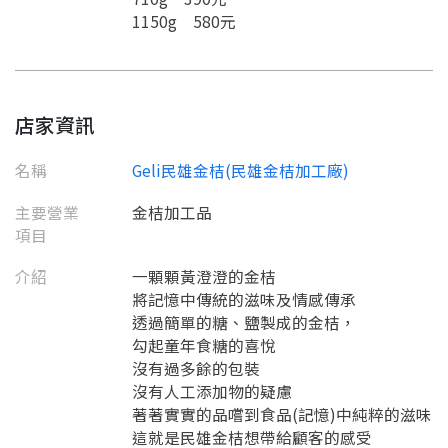
1150g 580元
店家資訊
名稱
Geli民雄金桔(民雄金桔加工廠)
主要營業
金桔加工品
項目
介紹
一顆顆黃澄澄的金桔
將記憶中傳統的滋味及情感傳承
透過簡單的糖、鹽製成的金桔，
要看申請秘笈嗎？
勾起童年食糖的喜悅
要申請新產品嗎？
沒有過多餘的包裝
註冊完成
沒有人工添加物的疑慮
著著實實的品嚐到食品(記憶)中純粹的滋味
這就是民雄金桔想帶給顧客的感受
請加入LINE好友