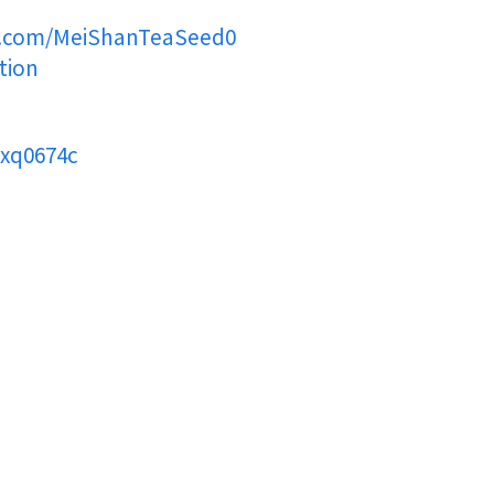
k.com/MeiShanTeaSeed0
tion
pxq0674c