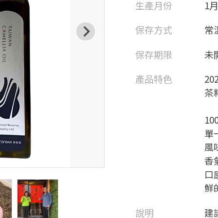
生產月份
1
保存方式
常
保存期限
未
產品特色
2
茶
1
單
風
香
口
鮮
說明
建