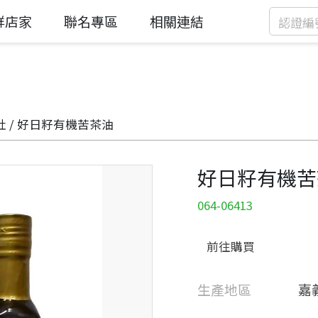
鮮店家
聯名專區
相關連結
社
/ 好日籽有機苦茶油
好日籽有機苦
064-06413
前往購買
生產地區
嘉