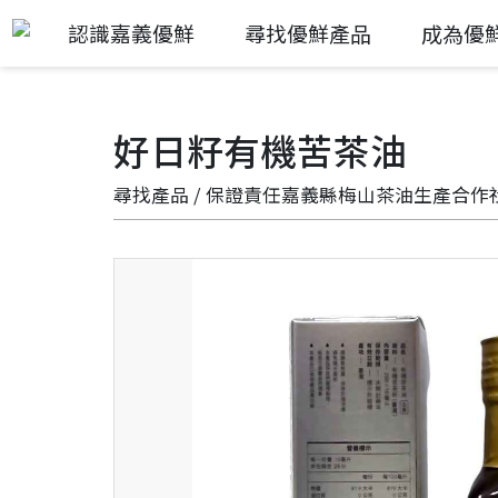
認識嘉義優鮮
尋找優鮮產品
成為優
好日籽有機苦茶油
尋找產品
/
保證責任嘉義縣梅山茶油生產合作