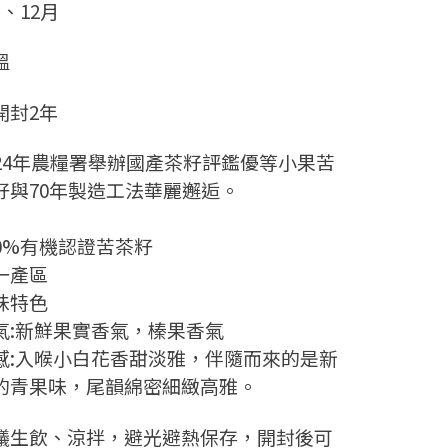
月、12月
溫
開封2年
024年農糧署舉辦國產茶籽評鑑優等小果苦
籽與70年製造工法華麗邂逅。
00%有機認證苦茶籽
一產區
味特色
氣:新鮮果實香氣，榛果香氣
感:入喉小白花香甜淡雅，伴隨而來的是新
的青果味，尾韻綿密細緻高雅。
議生飲、涼拌，避光避熱保存，開封後可