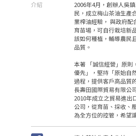
介紹
2006年4月，創辦人
民，成立梅山茶油生產
業榨油經驗， 與政府配
育苗場，可自行栽培新
該如何種植，輔導農民
品質。
本著 「誠信經營」原則
優先」，堅持「原始自
過程，提供客戶高品質
長壽田國際貿易有限公
2010年成立之貿易進
公司，從育苗、採收、
為全方位的控管，希望