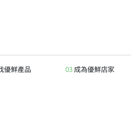
找優鮮產品
成為優鮮店家
家
申請與展延
品
申請店家、產品認證
如何申請店家及產品
如何申請標籤
申請秘笈