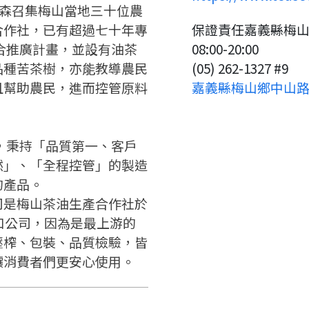
請加入LINE好友
要註冊嗎？
吳鎮森召集梅山當地三十位農
合作社，已有超過七十年專
保證責任嘉義縣梅
請掃描或點擊 QR code
嗨~這個 LINE 帳號還沒有註冊
合推廣計畫，並設有油茶
08:00-20:00
訊息
加入「嘉義優鮮」LINE 好友，
過，
品種苦茶樹，亦能教導農民
(05) 262-1327 #9
才能繼續註冊喔。
想知道怎麼做更容易通過審核
只要驗證手機號碼就能完成註
且幫助農民，進而控管原料
嘉義縣梅山鄉中山路6
嗎？
冊。
點擊加入 LINE 好友
看看申請教學吧！
確認
您的申請資料正在等候審查中，
您要繼續嗎？
註冊完成了！
要申請新產品嗎？
開始填寫申請資料吧~
如果你已經準備好了，
，秉持「品質第一、客戶
返回
繼續註冊
點擊「直接申請」按鈕開始填寫
然」、「全程控管」的製造
返回
繼續註冊
查看申請進度
申請新產品
申請表。
填寫申請資料
的產品。
司是梅山茶油生產合作社於
返回首頁
返回首頁
出口公司，因為是最上游的
直接申請
看密笈
壓榨、包裝、品質檢驗，皆
返回首頁
讓消費者們更安心使用。