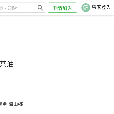
search
店家登入
申請加入
茶油
義縣 梅山鄉