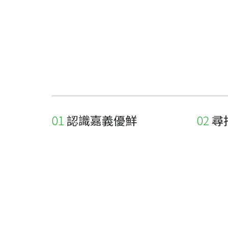
認識嘉義優鮮
尋
關於優鮮品牌
尋找店
最新消息
尋找產
職人誌