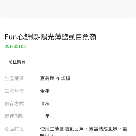
Fun心鮮蝦-陽光薄鹽虱目魚嶺
051-05108
前往購買
生產地區
嘉義縣 布袋鎮
生產月份
全年
保存方式
冷凍
保存期限
一年
產品特色
使用生態養殖虱目魚，薄鹽熟成風味，氣
味迷人