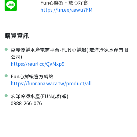
看看申請教學吧！
您的申請資料正在等候審查中，
註冊完成了！
Fun心鮮蝦・放心好食
返回
繼續註冊
要申請新產品嗎？
開始填寫申請資料吧~
https://lin.ee/aawu7FM
返回
繼續註冊
如果你已經準備好了，
點擊「直接申請」按鈕開始填寫申請表。
查看申請進度
申請新產品
填寫申請資料
返回首頁
直接申請
看密笈
返回首頁
購買資訊
返回首頁
嘉義優鮮水產電商平台-FUN心鮮蝦( 宏洋冷凍水產有限
公司)
https://reurl.cc/QVMxp9
Fun心鮮蝦官方網站
https://funnana.waca.tw/product/all
宏洋冷凍水產(FUN心鮮蝦)
0988-266-076