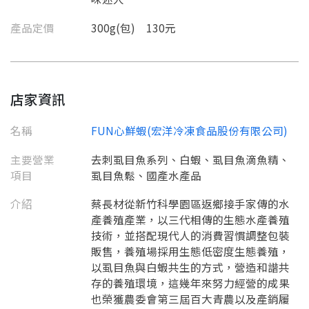
產品定價
300g(包) 130元
店家資訊
名稱
FUN心鮮蝦(宏洋冷凍食品股份有限公司)
主要營業
去刺虱目魚系列、白蝦、虱目魚滴魚精、
項目
虱目魚鬆、國產水產品
介紹
蔡長材從新竹科學園區返鄉接手家傳的水
產養殖產業，以三代相傳的生態水產養殖
技術，並搭配現代人的消費習慣調整包裝
販售，養殖場採用生態低密度生態養殖，
以虱目魚與白蝦共生的方式，營造和諧共
存的養殖環境，這幾年來努力經營的成果
也榮獲農委會第三屆百大青農以及產銷履