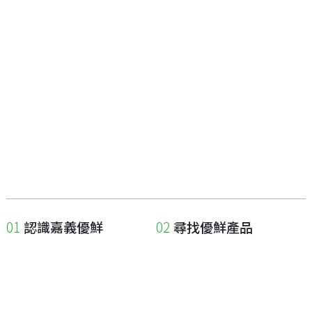
認識嘉義優鮮
尋找優鮮產品
關於優鮮品牌
尋找店家
最新消息
尋找產品
職人誌