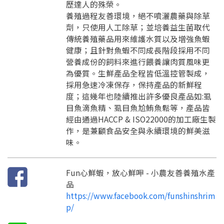
歷達人的殊榮。
養殖過程友善環境，絕不噴灑農藥與除草
劑，只使用人工除草；並培養益生菌取代
傳統養殖藥品用來維護水質以及增強魚蝦
健康；且針對魚蝦不同成長階段採用不同
營養成份的飼料來進行餵養讓肉質風味更
為優質。生鮮產品全程皆低溫控管製成，
採用急速冷凍保存，保持產品的新鮮程
度；這幾年也陸續推出許多優良產品如:虱
要看申請秘笈嗎？
目魚滴魚精、虱目魚尬鮪魚鬆等，產品皆
要申請新產品嗎？
經由通過HACCP & ISO22000的加工廠生製
註冊完成
作，是兼顧食品安全與永續環境的鮮美滋
味。
請加入LINE好友
要註冊嗎？
Fun心鮮蝦，放心鮮呷 - 小農友善養殖水產
訊息
請掃描或點擊 QR code
品
加入「嘉義優鮮」LINE 好友，
嗨~這個 LINE 帳號還沒有註冊過，
https://www.facebook.com/funshinshrim
才能繼續註冊喔。
只要驗證手機號碼就能完成註冊。
p/
您要繼續嗎？
確認
想知道怎麼做更容易通過審核嗎？
點擊加入 LINE 好友