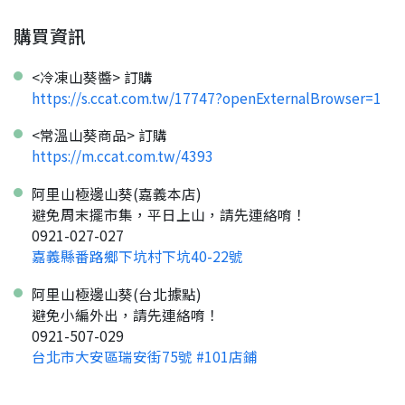
看看申請教學吧！
您的申請資料正在等候審查中，
註冊完成了！
返回
繼續註冊
購買資訊
要申請新產品嗎？
開始填寫申請資料吧~
返回
繼續註冊
如果你已經準備好了，
點擊「直接申請」按鈕開始填寫申請表。
查看申請進度
申請新產品
填寫申請資料
<冷凍山葵醬> 訂購
https://s.ccat.com.tw/17747?openExternalBrowser=1
返回首頁
直接申請
看密笈
返回首頁
<常溫山葵商品> 訂購
返回首頁
https://m.ccat.com.tw/4393
阿里山極邊山葵(嘉義本店)
避免周末擺市集，平日上山，請先連絡唷！
0921-027-027
嘉義縣番路鄉下坑村下坑40-22號
阿里山極邊山葵(台北據點)
避免小編外出，請先連絡唷！
0921-507-029
台北市大安區瑞安街75號 #101店鋪