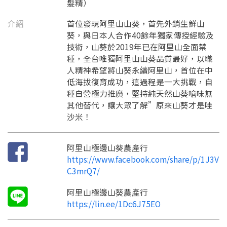
髮精）
介紹
首位發現阿里山山葵，首先外銷生鮮山
葵，與日本人合作40餘年獨家傳授經驗及
技術，山葵於2019年已在阿里山全面禁
種，全台唯獨阿里山山葵品質最好，以職
人精神希望將山葵永續阿里山，首位在中
低海拔復育成功，這過程是一大挑戰，自
種自營極力推廣，堅持純天然山葵嗆味無
其他替代，讓大眾了解”原來山葵才是哇
要看申請秘笈嗎？
沙米！
要申請新產品嗎？
註冊完成
阿里山極邊山葵農產行
https://www.facebook.com/share/p/1J3V
請加入LINE好友
C3mrQ7/
要註冊嗎？
訊息
請掃描或點擊 QR code
阿里山極邊山葵農產行
加入「嘉義優鮮」LINE 好友，
嗨~這個 LINE 帳號還沒有註冊過，
https://lin.ee/1Dc6J75EO
才能繼續註冊喔。
只要驗證手機號碼就能完成註冊。
您要繼續嗎？
確認
想知道怎麼做更容易通過審核嗎？
點擊加入 LINE 好友