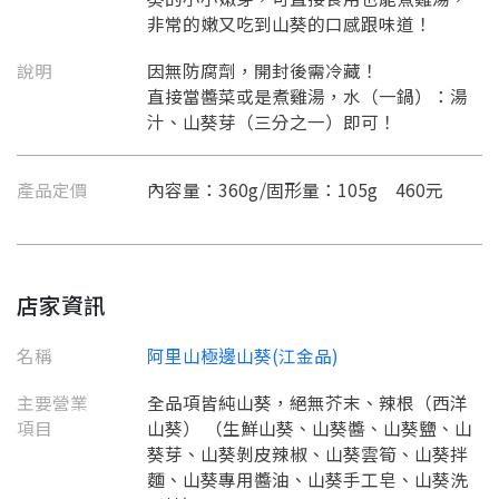
非常的嫩又吃到山葵的口感跟味道！
說明
因無防腐劑，開封後需冷藏！
直接當醬菜或是煮雞湯，水（一鍋）：湯
汁、山葵芽（三分之一）即可！
產品定價
內容量：360g/固形量：105g 460元
店家資訊
名稱
阿里山極邊山葵(江金品)
主要營業
全品項皆純山葵，絕無芥末、辣根（西洋
項目
山葵） （生鮮山葵、山葵醬、山葵鹽、山
葵芽、山葵剝皮辣椒、山葵雲筍、山葵拌
麵、山葵專用醬油、山葵手工皂、山葵洗