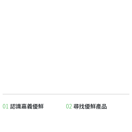
認識嘉義優鮮
尋找優鮮產品
關於優鮮品牌
尋找店家
最新消息
尋找產品