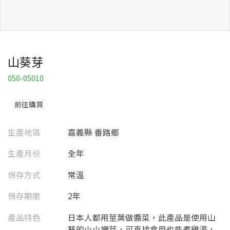
山葵芽
050-05010
前往購買
生產地區
嘉義縣 番路鄉
生產月份
全年
保存方式
常溫
保存期限
2年
產品特色
日本人都用莖葉做醬菜，此產品是使用山
葵的小小嫩芽，可直接食用也能煮雞湯，