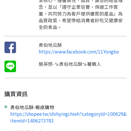
業核心，遵循責任、品質、誠信的經營理
念，並以「遵守企業信譽，保證工作質
量，共同努力為客戶提供優質的產品」為
品質政策，希望帶給消費者好吃又健康安
全的食品。
要看申請秘笈嗎？
勇伯地瓜酥
要申請新產品嗎？
註冊完成
https://www.facebook.com/11Yongbo
施英傑-🍠勇伯地瓜酥🍠薯職人
請加入LINE好友
要註冊嗎？
訊息
請掃描或點擊 QR code
加入「嘉義優鮮」LINE 好友，
嗨~這個 LINE 帳號還沒有註冊過，
購買資訊
才能繼續註冊喔。
只要驗證手機號碼就能完成註冊。
您要繼續嗎？
確認
想知道怎麼做更容易通過審核嗎？
點擊加入 LINE 好友
勇伯地瓜酥-蝦皮購物
看看申請教學吧！
您的申請資料正在等候審查中，
註冊完成了！
返回
繼續註冊
https://shopee.tw/shihyingchieh?categoryId=100629&
要申請新產品嗎？
開始填寫申請資料吧~
返回
繼續註冊
itemId=1406273783
如果你已經準備好了，
點擊「直接申請」按鈕開始填寫申請表。
查看申請進度
申請新產品
填寫申請資料