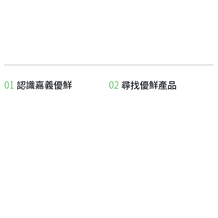
認識嘉義優鮮
尋找優鮮產品
關於優鮮品牌
尋找店家
最新消息
尋找產品
職人誌
成為優鮮店家
相關連結
申請與展延
嘉義縣政府
申請店家、產品認證
嘉義縣政府農業處