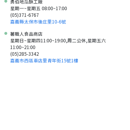
勇伯地瓜酥工廠
返回首頁
直接申請
看密笈
返回首頁
星期一~星期五 08:00~17:00
(05)371-6767
返回首頁
嘉義縣太保市後庄里10-6號
薯職人食品商店
星期日~星期四11:00~19:00,周二公休,星期五六
11:00~21:00
(05)285-3342
嘉義市西區車店里青年街15號1樓