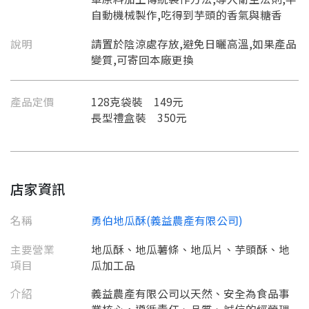
自動機械製作,吃得到芋頭的香氣與糖香
說明
請置於陰涼處存放,避免日曬高溫,如果產品
變質,可寄回本廠更換
產品定價
128克袋裝 149元
長型禮盒裝 350元
店家資訊
名稱
勇伯地瓜酥(義益農產有限公司)
主要營業
地瓜酥、地瓜薯條、地瓜片、芋頭酥、地
項目
瓜加工品
介紹
義益農產有限公司以天然、安全為食品事