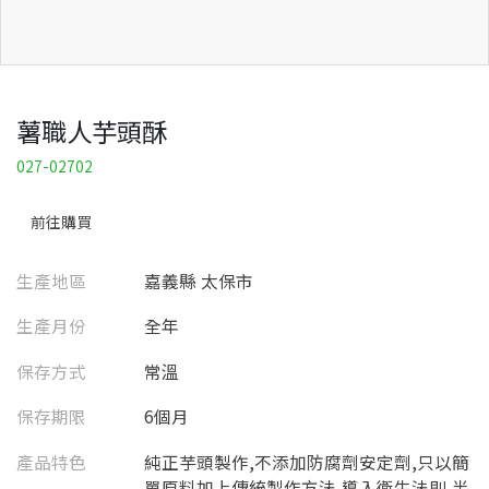
薯職人芋頭酥
027-02702
前往購買
生產地區
嘉義縣 太保市
生產月份
全年
保存方式
常溫
保存期限
6個月
產品特色
純正芋頭製作,不添加防腐劑安定劑,只以簡
單原料加上傳統製作方法,導入衛生法則,半