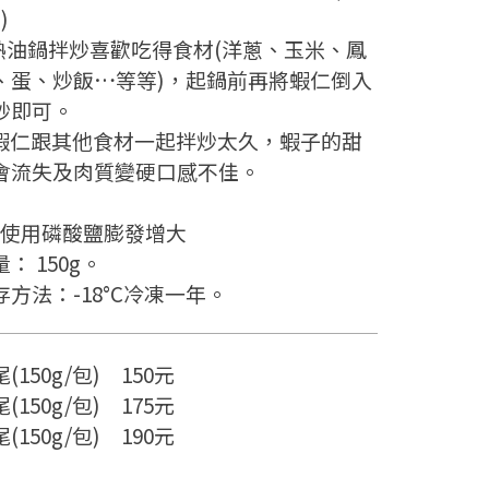
)
.熱油鍋拌炒喜歡吃得食材(洋蔥、玉米、鳳
、蛋、炒飯…等等)，起鍋前再將蝦仁倒入
炒即可。
蝦仁跟其他食材一起拌炒太久，蝦子的甜
會流失及肉質變硬口感不佳。
無使用磷酸鹽膨發增大
： 150g。
存方法：-18°C冷凍一年。
(150g/包) 150元
(150g/包) 175元
(150g/包) 190元