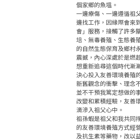
個家鄉的魚塭。
一邊療傷、一邊遵循祖
邊找工作，因緣際會來
會」服務，接觸了許多
培、無毒養殖、生態養
的自然生態保育及鄉村
震撼，內心深處於是燃
想重新追尋這個時代漸
決心投入友善環境養殖
新舊觀念的衝擊、理念
並不干預我篤定想做的
改變和累積經驗，友善
滴滲入祖父心中。
祖孫蝦是祖父和我共同
的友善環境養殖方式經
及抗生素等藥物，改以