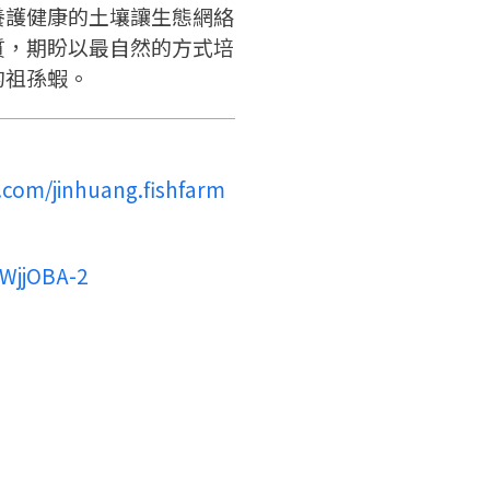
養護健康的土壤讓生態網絡
質，期盼以最自然的方式培
的祖孫蝦。
.com/jinhuang.fishfarm
bWjjOBA-2