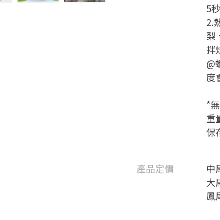
5秒
2
梨
拌
@
度
*
重量
保
產品定價
中尾
大尾
鳳尾