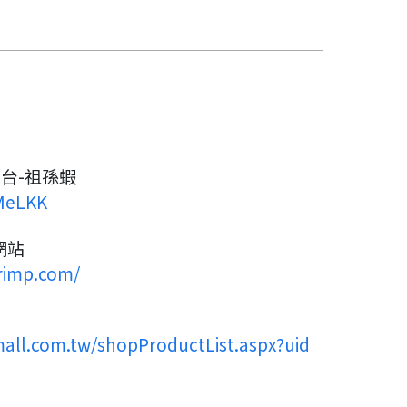
台-祖孫蝦
MMeLKK
網站
rimp.com/
all.com.tw/shopProductList.aspx?uid