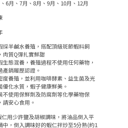
月、6月、7月、8月、9月、10月、12月
凍
年
蝦採半鹹水養殖，搭配頂級斑節蝦料飼
，肉質Q彈扎實鮮甜
蝦生態混養，養殖過程不使用任何藥物，
過產銷履歷認證。
密度養殖，並利用咖啡酵素、益生菌及光
菌優化水質，蝦子健康鮮美。
裝不使用保鮮劑及防腐劑等化學藥物保
，請安心食用。
.蝦仁用少許鹽及胡椒調味，將油品倒入平
鍋中，倒入調味好的蝦仁拌炒至5分熟(約1