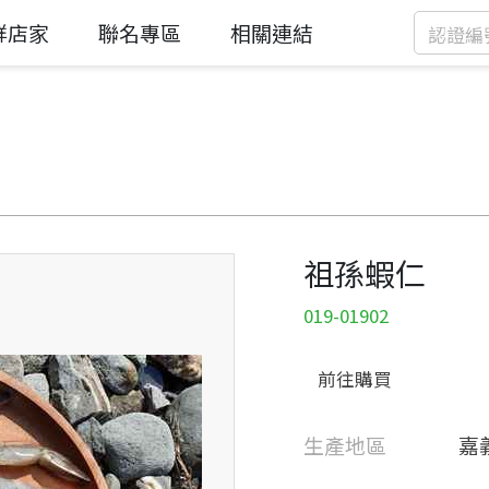
鮮店家
聯名專區
相關連結
祖孫蝦仁
019-01902
前往購買
生產地區
嘉