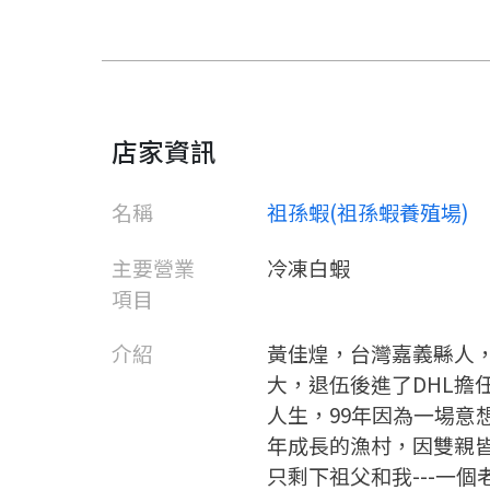
店家資訊
名稱
祖孫蝦(祖孫蝦養殖場)
主要營業
冷凍白蝦
項目
介紹
黃佳煌，台灣嘉義縣人
大，退伍後進了DHL擔
人生，99年因為一場意
年成長的漁村，因雙親
只剩下祖父和我---一