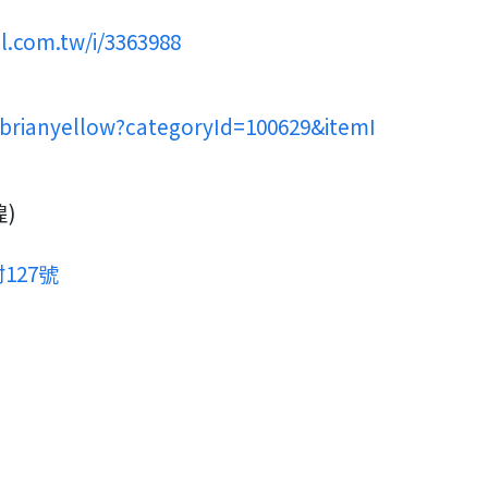
l.com.tw/i/3363988
/brianyellow?categoryId=100629&itemI
)
127號