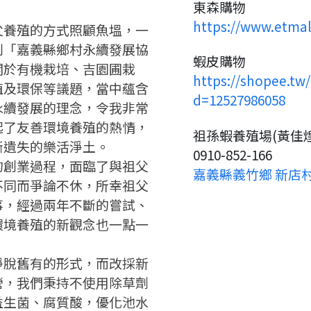
東森購物
要申請新產品嗎？
開始填寫申請資料吧~
https://www.etmal
如果你已經準備好了，
父養殖的方式照顧魚塭，一
返回
繼續註冊
點擊「直接申請」按鈕開始填寫
到「嘉義縣鄉村永續發展協
返回
繼續註冊
蝦皮購物
查看申請進度
申請新產品
申請表。
填寫申請資料
關於有機栽培、吉園圃栽
https://shopee.tw
殖及環保等議題，當中蘊含
返回首頁
返回首頁
d=12527986058
永續發展的理念，令我非常
直接申請
看密笈
起了友善環境養殖的熱情，
祖孫蝦養殖場(黃佳煌
返回首頁
漸遺失的樂活淨土。
0910-852-166
的創業過程，面臨了與祖父
嘉義縣義竹鄉 新店村
不同而爭論不休，所幸祖父
事，經過兩年不斷的嘗試、
環境養殖的新觀念也一點一
掙脫舊有的形式，而改採新
營，我們秉持不使用除草劑
益生菌、腐質酸，優化池水