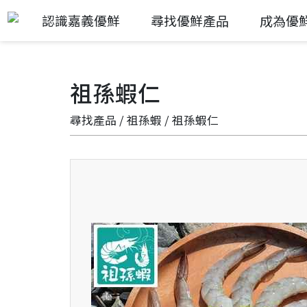
認識嘉義優鮮
尋找優鮮產品
成為優
祖孫蝦仁
尋找產品
/
祖孫蝦
/ 祖孫蝦仁