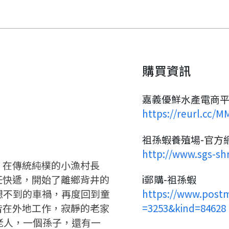
購買資訊
要看申請秘笈嗎？
嘉義優鮮水產電商平
要申請新產品嗎？
https://reurl.cc/
註冊完成
祖孫蝦養殖場-官方
請加入LINE好友
要註冊嗎？
http://www.sgs-sh
，在傳統純樸的小漁村長
請掃描或點擊 QR code
嗨~這個 LINE 帳號還沒有註冊
任快遞，開始了離鄉背井的
i郵購-祖孫蝦
訊息
加入「嘉義優鮮」LINE 好友，
過，
想不到的車禍，再度回到童
https://www.postm
才能繼續註冊喔。
想知道怎麼做更容易通過審核
只要驗證手機號碼就能完成註
皆在外地工作，寂靜的老家
=3253&kind=84628
嗎？
冊。
點擊加入 LINE 好友
個老人，一個孫子，還有一
看看申請教學吧！
確認
您的申請資料正在等候審查中，
您要繼續嗎？
註冊完成了！