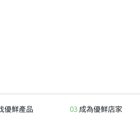
找優鮮產品
成為優鮮店家
家
申請與展延
品
申請店家、產品認證