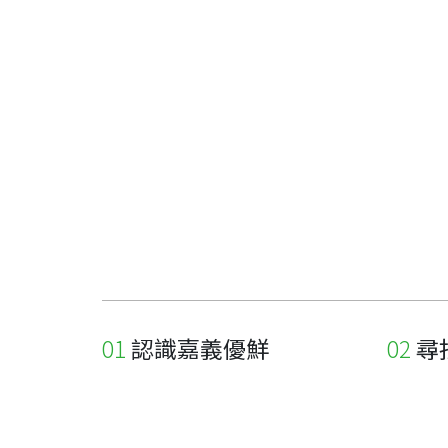
認識嘉義優鮮
尋
關於優鮮品牌
尋找店
最新消息
尋找產