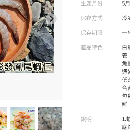
生產月份
5
保存方式
冷
保存期限
一
產品特色
白
養
魚
通
低
合
包
鮮
說明
1
底