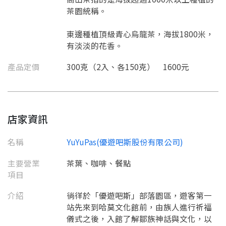
茶園統稱。
東邊種植頂級青心烏龍茶，海拔1800米，
有淡淡的花香。
產品定價
300克（2入、各150克） 1600元
店家資訊
名稱
YuYuPas(優遊吧斯股份有限公司)
主要營業
茶葉、咖啡、餐點
項目
介紹
徜徉於「優遊吧斯」部落園區，遊客第一
站先來到哈莫文化館前，由族人進行祈福
儀式之後，入館了解鄒族神話與文化，以