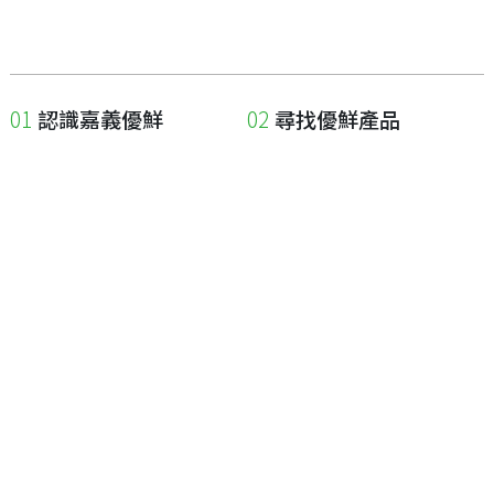
認識嘉義優鮮
尋找優鮮產品
關於優鮮品牌
尋找店家
最新消息
尋找產品
職人誌
成為優鮮店家
相關連結
申請與展延
嘉義縣政府
申請店家、產品認證
嘉義縣政府農業處
如何申請店家及產品
嘉義縣文化觀光局
如何申請標籤
嘉義極光哈密瓜