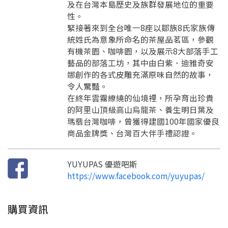
及在台灣本島歷史及族群發展地位的重要
性。
緊接著來到全台唯一8座以鄒族8氏家族傳
統姓氏為意象所命名的茶屋品茗區，參觀
要看申請秘笈嗎？
有機茶園、咖啡園，以及展示8大部落手工
藝品的部落工坊，其中由白紫．迪雅奇安
要申請新產品嗎？
註冊完成
娜創作的各式皮雕充滿原味自然的故事，
令人驚豔。
在終年雲霧繚繞的仙境裡，所孕育出珍貴
請加入LINE好友
的阿里山頂級高山烏龍茶、養生明日葉及
要註冊嗎？
瑪翡台灣咖啡，曾獲得建國100年國家優良
訊息
請掃描或點擊 QR code
商品金牌獎、台灣百大伴手禮認證。
加入「嘉義優鮮」LINE 好友，
嗨~這個 LINE 帳號還沒有註冊過，
才能繼續註冊喔。
只要驗證手機號碼就能完成註冊。
您要繼續嗎？
確認
想知道怎麼做更容易通過審核嗎？
YUYUPAS 優遊吧斯
點擊加入 LINE 好友
看看申請教學吧！
您的申請資料正在等候審查中，
https://www.facebook.com/yuyupas/
註冊完成了！
返回
繼續註冊
要申請新產品嗎？
開始填寫申請資料吧~
返回
繼續註冊
如果你已經準備好了，
點擊「直接申請」按鈕開始填寫申請表。
查看申請進度
申請新產品
填寫申請資料
購買資訊
返回首頁
直接申請
看密笈
返回首頁