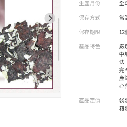
生產月份
全
保存方式
常
保存期限
1
產品特色
嚴
中
法
完
產
心
產品定價
袋
箱裝