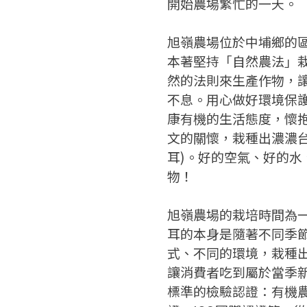
開始農場繁忙的一天。
旭嶺農場位於中埔鄉的
本著堅持「自然農法」
然的法則來生產作物，
不息。用心做好環境保
康有機的生活態度，懷
文的關懷，栽種出濃濃台灣味
耳)。好的空氣、好的水
物！
旭嶺農場的栽培時間為
耳的本身是隨著不同季
式、不同的環境，栽種
讓消費者吃到屬於當季
標準的檢驗認證：有機