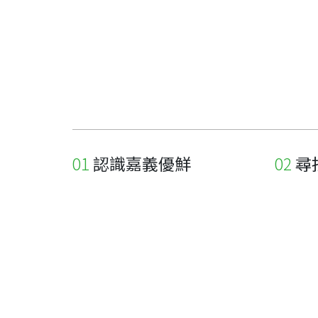
認識嘉義優鮮
尋
關於優鮮品牌
尋找店
最新消息
尋找產
職人誌