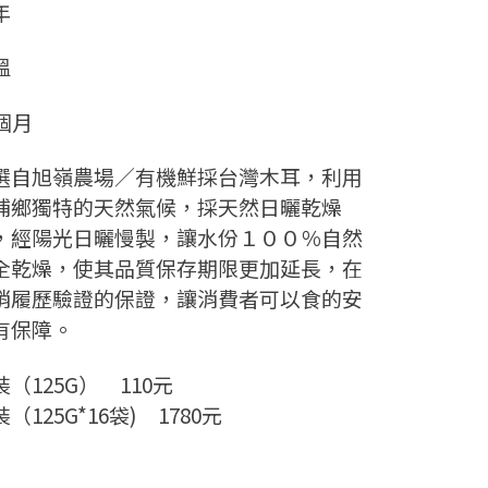
年
溫
2個月
選自旭嶺農場／有機鮮採台灣木耳，利用
埔鄉獨特的天然氣候，採天然日曬乾燥
，經陽光日曬慢製，讓水份１００％自然
全乾燥，使其品質保存期限更加延長，在
銷履歷驗證的保證，讓消費者可以食的安
有保障。
裝（125G） 110元
（125G*16袋) 1780元