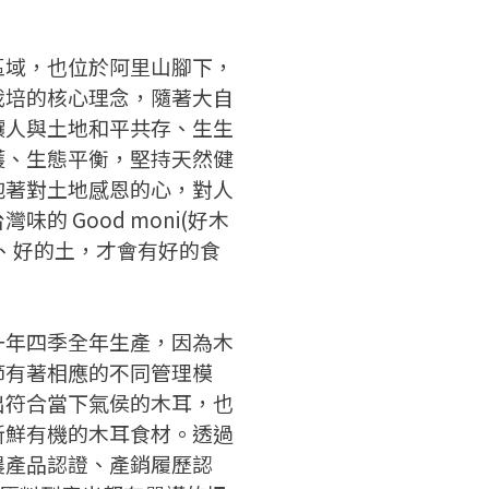
請加入LINE好友
要註冊嗎？
請掃描或點擊 QR code
區域，也位於阿里山腳下，
嗨~這個 LINE 帳號還沒有註冊
訊息
加入「嘉義優鮮」LINE 好友，
栽培的核心理念，隨著大自
過，
才能繼續註冊喔。
想知道怎麼做更容易通過審核
只要驗證手機號碼就能完成註
讓人與土地和平共存、生生
嗎？
冊。
護、生態平衡，堅持天然健
點擊加入 LINE 好友
看看申請教學吧！
確認
您的申請資料正在等候審查中，
您要繼續嗎？
註冊完成了！
抱著對土地感恩的心，對人
要申請新產品嗎？
開始填寫申請資料吧~
的 Good moni(好木
如果你已經準備好了，
、好的土，才會有好的食
返回
繼續註冊
點擊「直接申請」按鈕開始填寫
返回
繼續註冊
查看申請進度
申請新產品
申請表。
填寫申請資料
返回首頁
返回首頁
一年四季全年生產，因為木
直接申請
看密笈
節有著相應的不同管理模
出符合當下氣侯的木耳，也
返回首頁
新鮮有機的木耳食材。透過
農產品認證、產銷履歷認