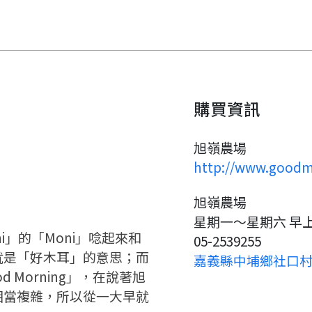
購買資訊
旭嶺農場
http://www.goodm
旭嶺農場
要看申請秘笈嗎？
星期一～星期六 早
ni」的「Moni」唸起來和
05-2539255
就是「好木耳」的意思；而
嘉義縣中埔鄉社口村1
要申請新產品嗎？
註冊完成
 Morning」，在說著旭
相當複雜，所以從一大早就