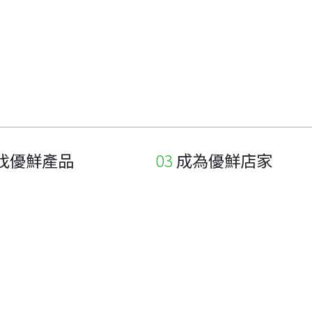
找優鮮產品
成為優鮮店家
家
申請與展延
品
申請店家、產品認證
如何申請店家及產品
如何申請標籤
申請秘笈