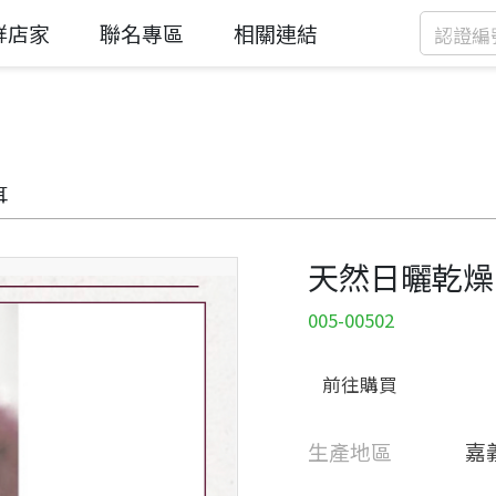
鮮店家
聯名專區
相關連結
耳
天然日曬乾燥
005-00502
前往購買
生產地區
嘉