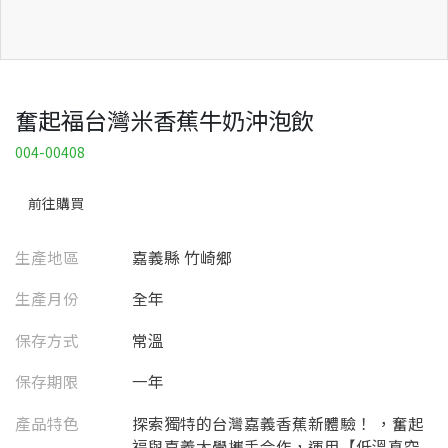
奮起福台灣米香蕉牛奶沖泡飲
004-00408
前往購買
生產地區
嘉義縣 竹崎鄉
生產月份
全年
保存方式
常溫
保存期限
一年
產品特色
探索獨特的台灣嘉義香蕉新體驗！ ，奮起
福與嘉義大學攜手合作，運用【低溫真空