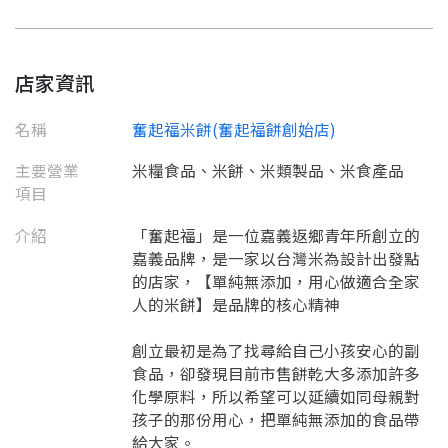
店家資訊
名稱
奮起福米餅(奮起福餅創始店)
主要營業
米糧食品、米餅、米類製品、米食產品
項目
介紹
「奮起福」是一位嘉義返鄉青年所創立的
嘉義品牌，是一家以台灣米為設計出發點
的店家，【單純無添加，用心做適合全家
人的米餅】是品牌的核心精神
創立最初是為了找尋給自己小孩安心的副
食品，卻發現目前市售餅乾大多添加許多
化學原料，所以希望可以延續如同母親對
孩子的那份用心，把單純無添加的食品帶
給大家。