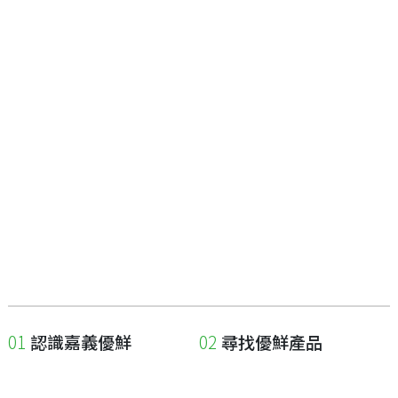
認識嘉義優鮮
尋找優鮮產品
關於優鮮品牌
尋找店家