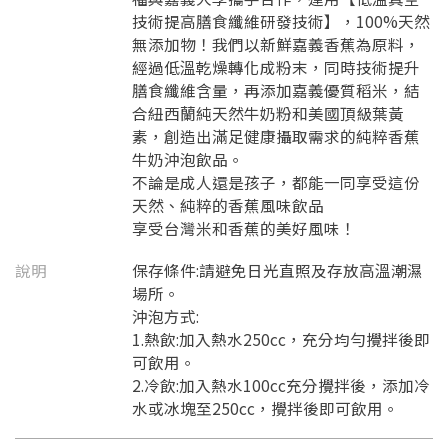
技術提高膳食纖維研發技術】，100%天然
無添加物！我們以新鮮嘉義香蕉為原料，
經過低溫乾燥轉化成粉末，同時技術提升
膳食纖維含量，再添加嘉義優質稻米，結
合紐西蘭純天然牛奶粉和美國頂級葉黃
素，創造出滿足健康攝取需求的純粹香蕉
牛奶沖泡飲品。
不論是成人還是孩子，都能一同享受這份
天然、純粹的香蕉風味飲品
享受台灣米和香蕉的美好風味！
說明
保存條件:請避免日光直照及存放高溫潮濕
場所。
沖泡方式:
1.熱飲:加入熱水250cc，充分均勻攪拌後即
可飲用。
2.冷飲:加入熱水100cc充分攪拌後，添加冷
水或冰塊至250cc，攪拌後即可飲用。