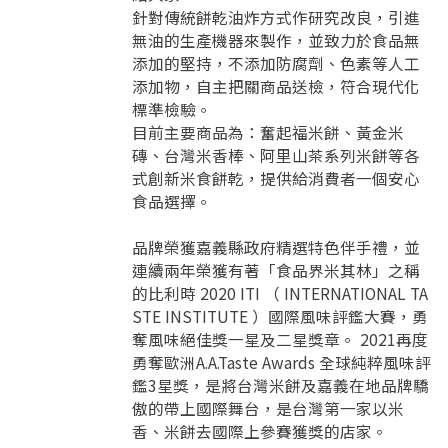
要看申請秘笈嗎？
針對傳統餅乾油炸方式作研究改良，引進
無油的生產機器來製作，並致力於食品無
要申請新產品嗎？
註冊完成
添加的堅持，不添加防腐劑、色素等人工
添加物，自主把關商品送檢，符合現代化
標準檢驗。
請加入LINE好友
目前主要商品為：奮起福米餅、黃金米
要註冊嗎？
磚、台灣米香棒、阿里山茶系列米餅等各
訊息
請掃描或點擊 QR code
式創新米食餅乾，提供給消費者一個安心
加入「嘉義優鮮」LINE 好友，
嗨~這個 LINE 帳號還沒有註冊過，
食品選擇。
才能繼續註冊喔。
只要驗證手機號碼就能完成註冊。
您要繼續嗎？
確認
想知道怎麼做更容易通過審核嗎？
點擊加入 LINE 好友
品牌榮獲嘉義縣政府精選特色伴手禮，並
看看申請教學吧！
您的申請資料正在等候審查中，
註冊完成了！
返回
繼續註冊
連續兩年榮獲有著「食品界米其林」之稱
要申請新產品嗎？
開始填寫申請資料吧~
返回
繼續註冊
的比利時 2020 ITI （ INTERNATIONAL TA
如果你已經準備好了，
STE INSTITUTE ）國際風味評鑑大賽，勇
點擊「直接申請」按鈕開始填寫申請表。
查看申請進度
申請新產品
填寫申請資料
奪風味絕佳獎一星及二星獎章。 2021再度
返回首頁
直接申請
看密笈
返回首頁
勇奪歐洲A.A.Taste Awards 全球純粹風味評
鑑3星獎，是將台灣米餅及嘉義在地品牌驕
返回首頁
傲的帶上國際舞台，是台灣第一家以米
香、米餅去國際上參賽獲獎的店家。