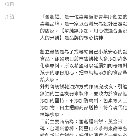
項目
介紹
「奮起福」是一位嘉義返鄉青年所創立的
嘉義品牌，是一家以台灣米為設計出發點
的店家，【單純無添加，用心做適合全家
人的米餅】是品牌的核心精神
創立最初是為了找尋給自己小孩安心的副
食品，卻發現目前市售餅乾大多添加許多
化學原料，所以希望可以延續如同母親對
孩子的那份用心，把單純無添加的食品帶
給大家。
針對傳統餅乾油炸方式作研究改良，引進
無油的生產機器來製作，並致力於食品無
添加的堅持，不添加防腐劑、色素等人工
添加物，自主把關商品送檢，符合現代化
要看申請秘笈嗎？
標準檢驗。
目前主要商品為：奮起福米餅、黃金米
要申請新產品嗎？
註冊完成
磚、台灣米香棒、阿里山茶系列米餅等各
式創新米食餅乾，提供給消費者一個安心