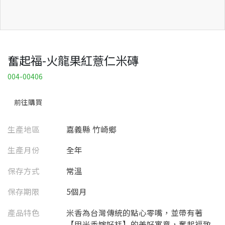
奮起福-火龍果紅薏仁米磚
004-00406
前往購買
生產地區
嘉義縣 竹崎鄉
生產月份
全年
保存方式
常溫
保存期限
5個月
產品特色
米香為台灣傳統的點心零嘴，並帶有著
【甲米香嫁好尪】的美好寓意，奮起福致