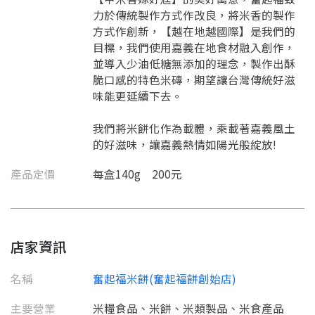
力於傳統製作方式作改良，將米香的製作
方式作創新，【越在地越國際】是我們的
目標，我們使用嘉義在地食材融入創作，
並導入少油低糖無添加的理念，製作出酥
脆口感的特色米磚，期望讓台灣傳統好滋
味能更延續下去。
我們將米餅化作為載體，乘載著嘉義風土
的好滋味，讓嘉義熱情如陽光般綻放!
產品定價
每盒140g 200元
店家資訊
名稱
奮起福米餅(奮起福餅創始店)
主要營業
米糧食品、米餅、米類製品、米食產品