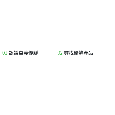
認識嘉義優鮮
尋找優鮮產品
關於優鮮品牌
尋找店家
最新消息
尋找產品
職人誌
成為優鮮店家
相關連結
申請與展延
嘉義縣政府