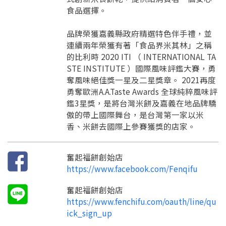
食品選擇。
請加入LINE好友
要註冊嗎？
品牌榮獲嘉義縣政府精選特色伴手禮，並
訊息
請掃描或點擊 QR code
連續兩年榮獲有著「食品界米其林」之稱
加入「嘉義優鮮」LINE 好友，
嗨~這個 LINE 帳號還沒有註冊過，
的比利時 2020 ITI （ INTERNATIONAL TA
才能繼續註冊喔。
只要驗證手機號碼就能完成註冊。
STE INSTITUTE ）國際風味評鑑大賽，勇
您要繼續嗎？
確認
想知道怎麼做更容易通過審核嗎？
點擊加入 LINE 好友
奪風味絕佳獎一星及二星獎章。 2021再度
看看申請教學吧！
您的申請資料正在等候審查中，
註冊完成了！
返回
繼續註冊
勇奪歐洲A.A.Taste Awards 全球純粹風味評
要申請新產品嗎？
開始填寫申請資料吧~
返回
繼續註冊
鑑3星獎，是將台灣米餅及嘉義在地品牌驕
如果你已經準備好了，
點擊「直接申請」按鈕開始填寫申請表。
查看申請進度
申請新產品
傲的帶上國際舞台，是台灣第一家以米
填寫申請資料
香、米餅去國際上參賽獲獎的店家。
返回首頁
直接申請
看密笈
返回首頁
返回首頁
奮起福餅創始店
https://www.facebook.com/Fenqifu
奮起福餅創始店
https://www.fenchifu.com/oauth/line/qu
ick_sign_up