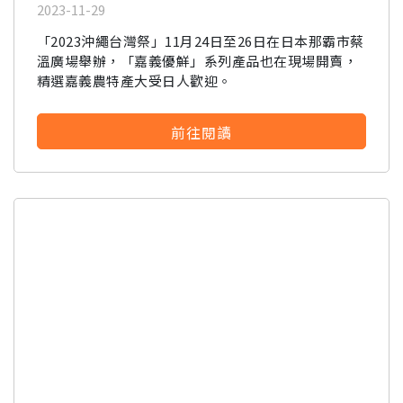
2023-11-29
「2023沖繩台灣祭」11月24日至26日在日本那霸市蔡
溫廣場舉辦，「嘉義優鮮」系列產品也在現場開賣，
精選嘉義農特產大受日人歡迎。
前往閱讀