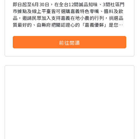
即日起至6月30日，在全台12間誠品知味、3間社區門
市據點及線上平臺皆可選購嘉義特色零嘴、醬料及飲
品，邀請民眾加入支持嘉義在地小農的行列，挑選品
質最好的、由縣府把關認證心的「嘉義優鮮」是您的
最佳選擇。
前往閱讀