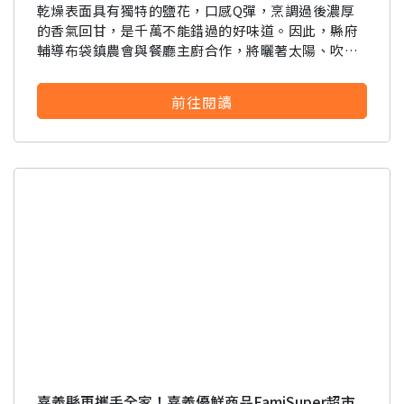
乾燥表面具有獨特的鹽花，口感Q彈，烹調過後濃厚
的香氣回甘，是千萬不能錯過的好味道。因此，縣府
要看申請秘笈嗎？
輔導布袋鎮農會與餐廳主廚合作，將曬著太陽、吹著
要申請新產品嗎？
海風的15年老菜脯，搭配5年菜脯、新鮮白蘿蔔，三
註冊完成
種不同熟成程度的蘿蔔，透過古早味食譜三代同堂燉
前往閱讀
雞湯，把湯頭的豐富層次完美表現出來，並作成冷凍
請加入LINE好友
料理包
要註冊嗎？
請掃描或點擊 QR code
訊息
加入「嘉義優鮮」LINE 好友，
嗨~這個 LINE 帳號還沒有註冊過，
才能繼續註冊喔。
只要驗證手機號碼就能完成註冊。
您要繼續嗎？
點擊加入 LINE 好友
想知道怎麼做更容易通過審核嗎？
確認
看看申請教學吧！
您的申請資料正在等候審查中，
註冊完成了！
要申請新產品嗎？
開始填寫申請資料吧~
返回
繼續註冊
如果你已經準備好了，
返回
繼續註冊
點擊「直接申請」按鈕開始填寫申請表。
查看申請進度
申請新產品
填寫申請資料
返回首頁
直接申請
看密笈
返回首頁
返回首頁
嘉義縣再攜手全家！嘉義優鮮商品FamiSuper超市