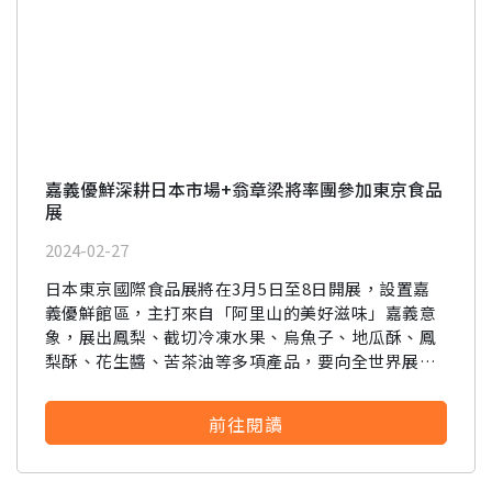
嘉義優鮮深耕日本市場+翁章梁將率團參加東京食品
展
2024-02-27
日本東京國際食品展將在3月5日至8日開展，設置嘉
義優鮮館區，主打來自「阿里山的美好滋味」嘉義意
象，展出鳳梨、截切冷凍水果、烏魚子、地瓜酥、鳳
梨酥、花生醬、苦茶油等多項產品，要向全世界展現
最既優且鮮的優質農產。
前往閱讀