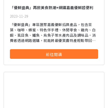
「優鮮盛典」再掀美食熱潮+網購嘉義優鮮超便利
2023-11-29
「優鮮盛典」專區匯聚嘉義優鮮招牌產品，包含茶
葉、咖啡、蜂蜜、特色伴手禮、休閒零食、雞肉、白
蝦、虱目魚、鱸魚、烏魚子等水產肉品及調味品，消
費者透過網路選購，就能將最優質農特產輕鬆帶回
家。
前往閱讀