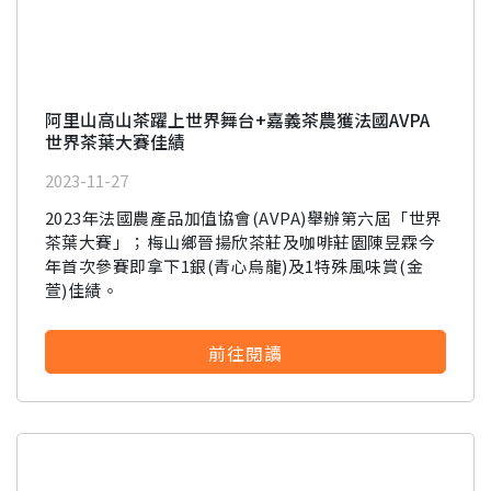
阿里山高山茶躍上世界舞台+嘉義茶農獲法國AVPA
世界茶葉大賽佳績
2023-11-27
2023年法國農產品加值協會(AVPA)舉辦第六屆「世界
茶葉大賽」；梅山鄉晉揚欣茶莊及咖啡莊園陳昱霖今
年首次參賽即拿下1銀(青心烏龍)及1特殊風味賞(金
萱)佳績。
前往閱讀