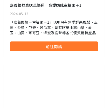
嘉義優鮮直送草悟道 寵愛媽咪幸福來＋1
2024-05-13
「嘉義優鮮－幸福來＋1」現場除有當季鮮果鳳梨、玉
米、香蕉、芭樂、苦瓜等，還有阿里山高山茶、愛
玉、山葵、可可豆、蜂蜜及鹿茸等各式優質農特產品
前往閱讀