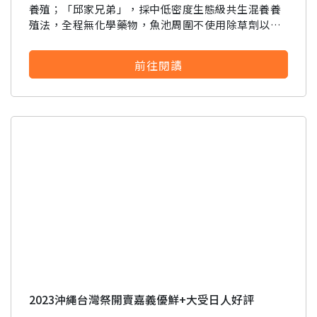
養殖；「邱家兄弟」，採中低密度生態級共生混養養
殖法，全程無化學藥物，魚池周圍不使用除草劑以確
保水質無污染，從源頭把關食材安全。
前往閱讀
2023沖繩台灣祭開賣嘉義優鮮+大受日人好評