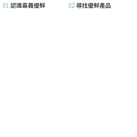
認識嘉義優鮮
尋找優鮮產品
關於優鮮品牌
尋找店家
最新消息
尋找產品
職人誌
成為優鮮店家
相關連結
申請與展延
嘉義縣政府
申請店家、產品認證
嘉義縣政府農業處
如何申請店家及產品
嘉義縣文化觀光局
如何申請標籤
嘉義極光哈密瓜
申請秘笈
嘉義優鮮水產電商平台
常見問題