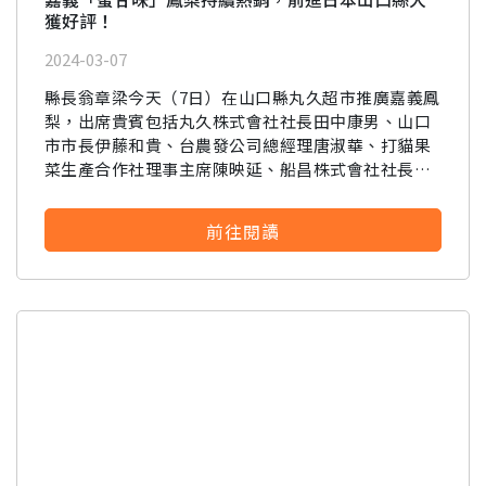
獲好評！
2024-03-07
縣長翁章梁今天（7日）在山口縣丸久超市推廣嘉義鳳
梨，出席貴賓包括丸久株式會社社長田中康男、山口
市市長伊藤和貴、台農發公司總經理唐淑華、打貓果
菜生產合作社理事主席陳映延、船昌株式會社社長關
野貴文、台北駐福岡辦事處處長陳銘俊等 伊藤市長表
示嘉義的鳳梨可能是因為種在阿里山下，土質和生長
前往閱讀
環境特別好，所以是他吃過最好吃的