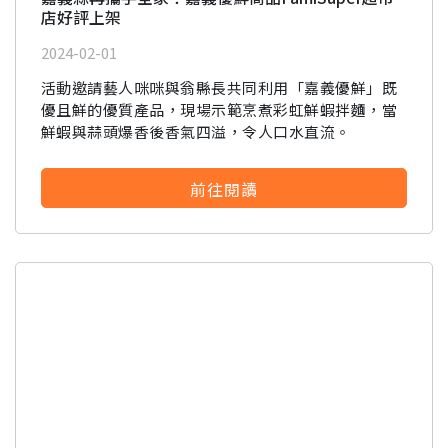
店好評上架
2024-02-01
活動邀請藝人咪咪與翁縣長共同利用「嘉義優鮮」既
優且鮮的優質產品，現場示範烹煮彩虹鮮蝦拌麵，當
鮮蝦與蒜頭爆香後香氣四溢，令人口水直流。
前往閱讀