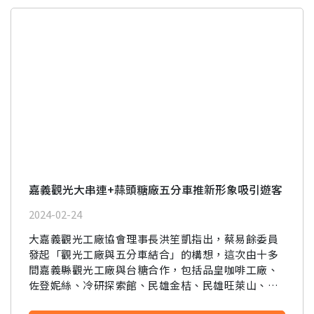
嘉義觀光大串連+蒜頭糖廠五分車推新形象吸引遊客
2024-02-24
大嘉義觀光工廠協會理事長洪笙凱指出，蔡易餘委員
發起「觀光工廠與五分車結合」的構想，這次由十多
間嘉義縣觀光工廠與台糖合作，包括品皇咖啡工廠、
佐登妮絲、冷研探索館、民雄金桔、民雄旺萊山、蓋
亞、余順豐花生、月桃故事、梅問屋、卡羅爾銅管樂