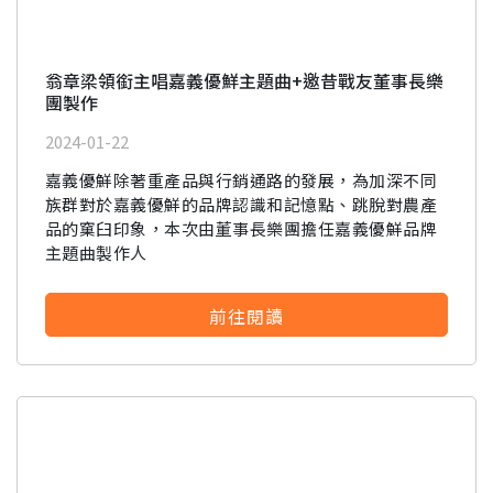
翁章梁領銜主唱嘉義優鮮主題曲+邀昔戰友董事長樂
團製作
2024-01-22
嘉義優鮮除著重產品與行銷通路的發展，為加深不同
族群對於嘉義優鮮的品牌認識和記憶點、跳脫對農產
品的窠臼印象，本次由董事長樂團擔任嘉義優鮮品牌
主題曲製作人
前往閱讀