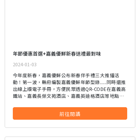
年節優惠首選+嘉義優鮮新春送禮最對味
2024-01-03
今年度新春，嘉義優鮮公布新春伴手禮三大推播活
動！第一波，縣府編製嘉義優鮮年節型錄......同時還推
出線上版電子手冊，方便民眾透過QR-CODE在嘉義高
鐵站、嘉義長榮文苑酒店、嘉義英迪格酒店等地點隨
時隨地掃描瀏覽，選購心儀的商品，農業處感謝各家
企業熱烈響應，型錄才發出一週，訂單回報已累計突
前往閱讀
破100萬元。