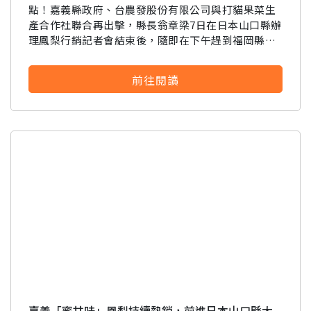
點！嘉義縣政府、台農發股份有限公司與打貓果菜生
產合作社聯合再出擊，縣長翁章梁7日在日本山口縣辦
理鳳梨行銷記者會結束後，隨即在下午趕到福岡縣丸
共超市，8日接力至大分縣丸宮超市及新鮮市場，接續
辦理3場次鳳梨試吃會
前往閱讀
嘉義「蜜甘味」鳳梨持續熱銷，前進日本山口縣大