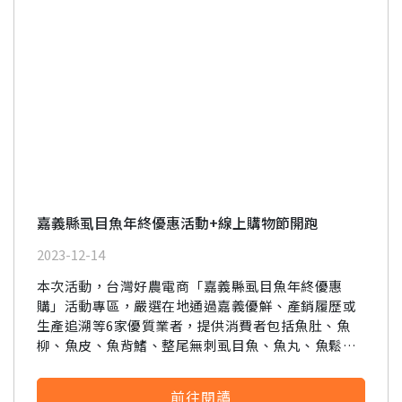
嘉義縣虱目魚年終優惠活動+線上購物節開跑
2023-12-14
本次活動，台灣好農電商「嘉義縣虱目魚年終優惠
購」活動專區，嚴選在地通過嘉義優鮮、產銷履歷或
生產追溯等6家優質業者，提供消費者包括魚肚、魚
柳、魚皮、魚背鰭、整尾無刺虱目魚、魚丸、魚鬆、
魚精等各式優質虱目魚產品
前往閱讀