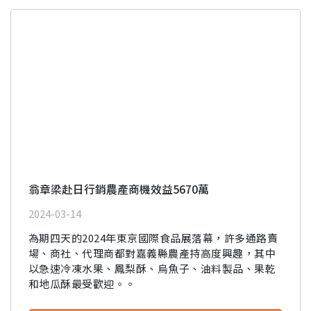
翁章梁赴日行銷農產商機效益5670萬
2024-03-14
為期四天的2024年東京國際食品展落幕，許多通路賣
場、商社、代理商都對嘉義縣農產持高度興趣，其中
以急速冷凍水果、鳳梨酥、烏魚子、油料製品、果乾
和地瓜酥最受歡迎。。