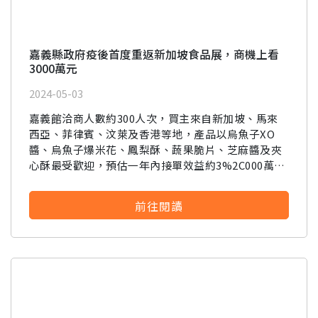
嘉義縣政府疫後首度重返新加坡食品展，商機上看
3000萬元
2024-05-03
嘉義館洽商人數約300人次，買主來自新加坡、馬來
西亞、菲律賓、汶萊及香港等地，產品以烏魚子XO
醬、烏魚子爆米花、鳳梨酥、蔬果脆片、芝麻醬及夾
心酥最受歡迎，預估一年內接單效益約3%2C000萬
元。
前往閱讀