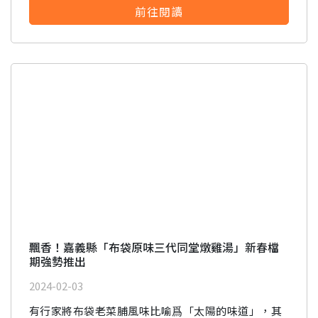
器、老楊方塊酥、豆之家、果然茶香、丸聚星球、嘉
前往閱讀
義酒廠、欣欣水泥。
飄香！嘉義縣「布袋原味三代同堂燉雞湯」新春檔
期強勢推出
2024-02-03
有行家將布袋老菜脯風味比喻爲「太陽的味道」，其