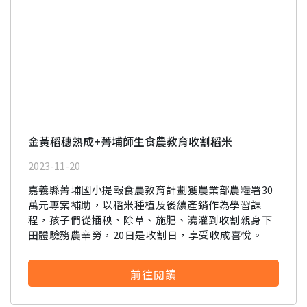
金黃稻穗熟成+菁埔師生食農教育收割稻米
2023-11-20
嘉義縣菁埔國小提報食農教育計劃獲農業部農糧署30
萬元專案補助，以稻米種植及後續產銷作為學習課
程，孩子們從插秧、除草、施肥、澆灌到收割親身下
田體驗務農辛勞，20日是收割日，享受收成喜悅。
前往閱讀