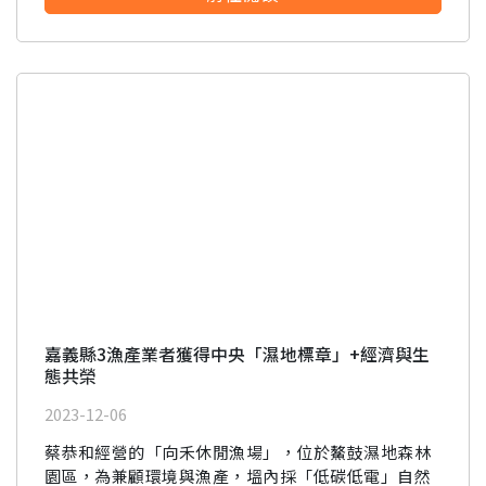
嘉義縣3漁產業者獲得中央「濕地標章」+經濟與生
態共榮
2023-12-06
蔡恭和經營的「向禾休閒漁場」，位於鰲鼓濕地森林
園區，為兼顧環境與漁產，塭內採「低碳低電」自然