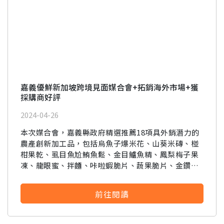
嘉義優鮮新加坡跨境見面媒合會+拓銷海外市場+獲
採購商好評
2024-04-26
本次媒合會，嘉義縣政府精選推薦18項具外銷潛力的
農產創新加工品，包括烏魚子爆米花、山葵米磚、椪
柑果乾、虱目魚尬鮪魚鬆、金目鱸魚精、鳳梨梅子果
凍、龍眼蜜、拌麵、咔啦蝦脆片、蔬果脆片、金鑽鳳
梨酥、黑木耳蒟蒻、鳳凰捲、梅子、金桔果片及愛玉
子，當然還有不能少的嘉義限定明星農產品「嘉義極
前往閱讀
光哈密瓜」