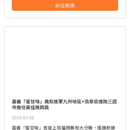
前往閱讀
嘉義「蜜甘味」鳳梨進軍九州地區+翁章梁連跑三超
市擔任最佳推銷員
2024-03-08
嘉義「蜜甘味」首度上架福岡縣和大分縣，插旗新據