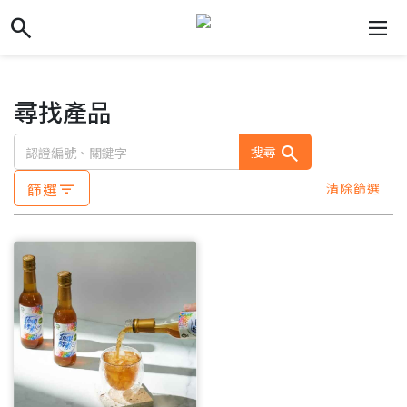
search
search
dehaze
尋找產品
search
搜尋
篩選
清除篩選
filter_list