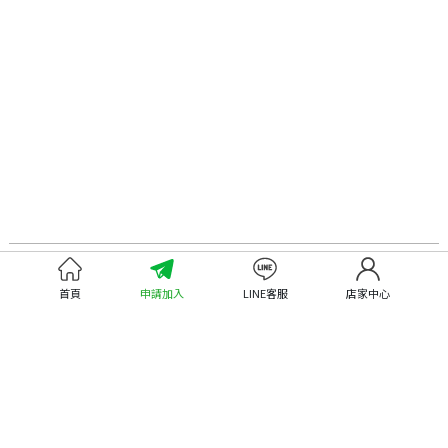
認識嘉義優鮮
尋找優鮮產品
首頁
申請加入
LINE客服
店家中心
關於優鮮品牌
尋找店家
最新消息
尋找產品
職人誌