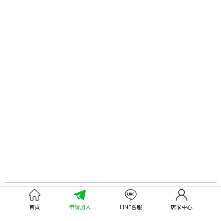
認識嘉義優鮮
尋找優鮮產品
首頁
申請加入
LINE客服
店家中心