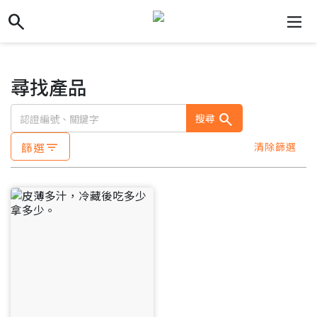
search
search
dehaze
尋找產品
search
搜尋
篩選
清除篩選
filter_list