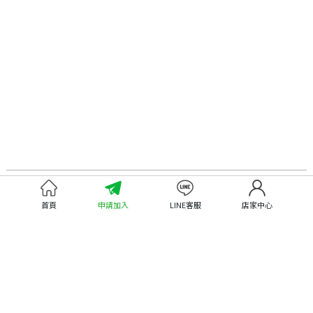
認識嘉義優鮮
尋找優鮮產品
首頁
申請加入
LINE客服
店家中心
關於優鮮品牌
尋找店家
最新消息
尋找產品
職人誌