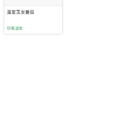
溫室玉女番茄
好嘉溫室
要看申請秘笈嗎？
要申請新產品嗎？