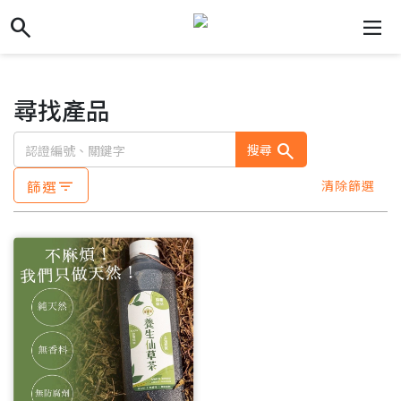
search
search
dehaze
尋找產品
search
搜尋
篩選
清除篩選
filter_list