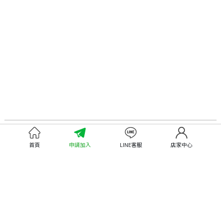
認識嘉義優鮮
尋找優鮮產品
首頁
申請加入
LINE客服
店家中心
關於優鮮品牌
尋找店家
最新消息
尋找產品
職人誌