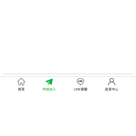
認識嘉義優鮮
尋找優鮮產品
首頁
申請加入
LINE客服
店家中心
關於優鮮品牌
尋找店家
最新消息
尋找產品
職人誌