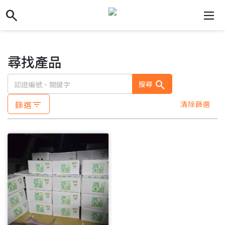
search
search
dehaze
尋找產品
search
搜尋
篩選
清除篩選
filter_list