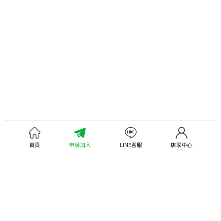
認識嘉義優鮮
尋找優鮮產品
首頁
申請加入
LINE客服
店家中心
關於優鮮品牌
尋找店家
最新消息
尋找產品
職人誌