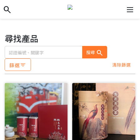
search
search
dehaze
尋找產品
search
搜尋
篩選
清除篩選
filter_list