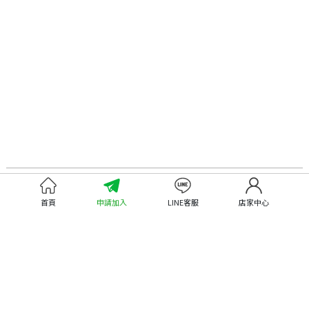
認識嘉義優鮮
尋找優鮮產品
首頁
申請加入
LINE客服
店家中心
關於優鮮品牌
尋找店家
最新消息
尋找產品
職人誌