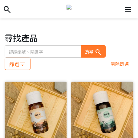
search
search
dehaze
尋找產品
search
搜尋
篩選
清除篩選
filter_list