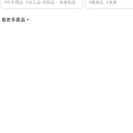
#伴手禮品 #加工品-肉製品、漁產製品
#農產品 #漁產
看更多產品 >