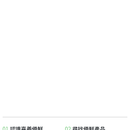
認識嘉義優鮮
尋找優鮮產品