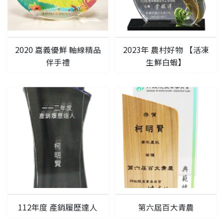
要看申請秘笈嗎？
要申請新產品嗎？
2020 嘉義優鮮 軸線精品
2023年 農村好物 【活凍
註冊完成
伴手禮
生鮮白蝦】
請加入LINE好友
要註冊嗎？
訊息
請掃描或點擊 QR code
加入「嘉義優鮮」LINE 好友，
嗨~這個 LINE 帳號還沒有註冊過，
才能繼續註冊喔。
只要驗證手機號碼就能完成註冊。
您要繼續嗎？
確認
想知道怎麼做更容易通過審核嗎？
點擊加入 LINE 好友
看看申請教學吧！
您的申請資料正在等候審查中，
註冊完成了！
返回
繼續註冊
要申請新產品嗎？
開始填寫申請資料吧~
返回
繼續註冊
如果你已經準備好了，
點擊「直接申請」按鈕開始填寫申請表。
查看申請進度
申請新產品
填寫申請資料
返回首頁
直接申請
看密笈
返回首頁
112年度 產銷履歷達人
第六屆百大青農
返回首頁