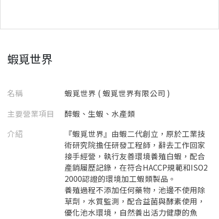
蝦覓世界
名稱
蝦覓世界 ( 蝦覓世界有限公司 )
主要營業項目
醉蝦、生蝦、水產類
介紹
『蝦覓世界』由蝦二代創立，原於工業技
術研究院擔任研發工程師，辭去工作回家
接手經營，執行友善環境養殖白蝦，配合
產銷履歷記錄，在符合HACCP規範和ISO2
2000認證的環境加工蝦類製品。
養殖過程不添加任何藥物，池邊不使用除
草劑，水質監測，配合益菌與酵素使用，
優化池水環境，自然養出活力健康的魚