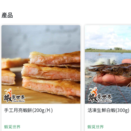
產品
手工月亮蝦餅(200g/片)
活凍生鮮白蝦(300g)
蝦覓世界
蝦覓世界