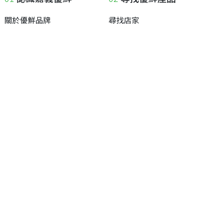
關於優鮮品牌
尋找店家
最新消息
尋找產品
職人誌
成為優鮮店家
相關連結
申請與展延
嘉義縣政府
申請店家、產品認證
嘉義縣政府農業處
如何申請店家及產品
嘉義縣文化觀光局
如何申請標籤
嘉義極光哈密瓜
申請秘笈
嘉義優鮮水產電商平台
常見問題
下載專區