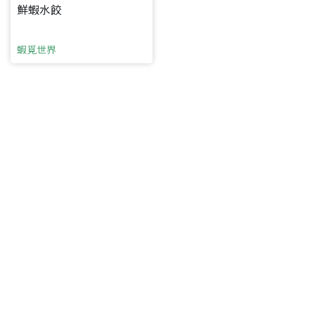
返回首頁
鮮蝦水餃
蝦覓世界