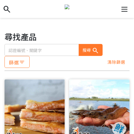
search
search
dehaze
尋找產品
search
搜尋
篩選
清除篩選
filter_list