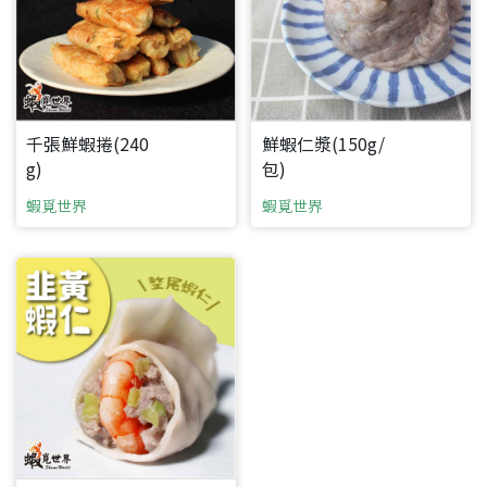
要看申請秘笈嗎？
要申請新產品嗎？
註冊完成
千張鮮蝦捲(240
鮮蝦仁漿(150g/
g)
包)
請加入LINE好友
蝦覓世界
蝦覓世界
要註冊嗎？
訊息
請掃描或點擊 QR code
加入「嘉義優鮮」LINE 好友，
嗨~這個 LINE 帳號還沒有註冊過，
才能繼續註冊喔。
只要驗證手機號碼就能完成註冊。
您要繼續嗎？
確認
想知道怎麼做更容易通過審核嗎？
點擊加入 LINE 好友
看看申請教學吧！
您的申請資料正在等候審查中，
註冊完成了！
返回
繼續註冊
要申請新產品嗎？
開始填寫申請資料吧~
返回
繼續註冊
如果你已經準備好了，
點擊「直接申請」按鈕開始填寫申請表。
查看申請進度
申請新產品
填寫申請資料
返回首頁
直接申請
看密笈
返回首頁