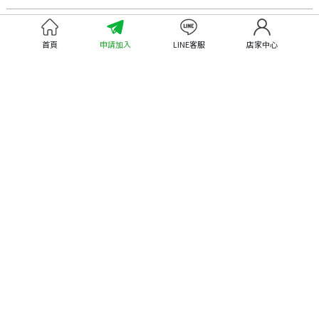
認識嘉義優鮮
尋找優鮮產品
首頁
申請加入
LINE客服
店家中心
關於優鮮品牌
尋找店家
最新消息
尋找產品
職人誌
成為優鮮店家
相關連結
申請與展延
嘉義縣政府
申請店家、產品認證
嘉義縣政府農業處
如何申請店家及產品
嘉義縣文化觀光局
如何申請標籤
嘉義極光哈密瓜
申請秘笈
嘉義優鮮水產電商平台