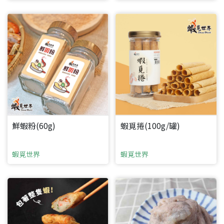
鮮蝦粉(60g)
蝦覓捲(100g/罐)
蝦覓世界
蝦覓世界