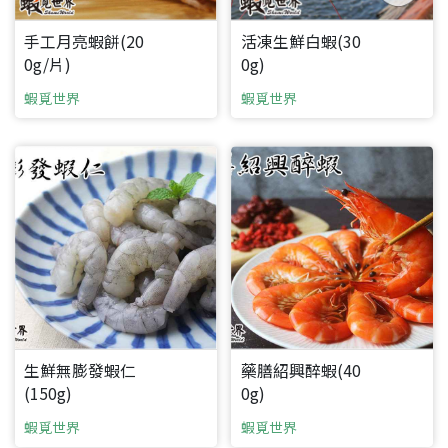
手工月亮蝦餅(20
活凍生鮮白蝦(30
0g/片)
0g)
蝦覓世界
蝦覓世界
生鮮無膨發蝦仁
藥膳紹興醉蝦(40
(150g)
0g)
蝦覓世界
蝦覓世界