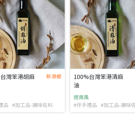
直接申請
看密笈
返回首頁
%台灣笨港胡麻
100%台灣笨港清麻
新港鄉
油
風
透南風
禮品 #加工品-調味佐料
#伴手禮品 #加工品-調味