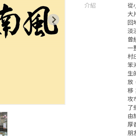
介紹
從
大
回
淡
曾
一
村
笨
生
放
移
攻
了
由
厚
朋