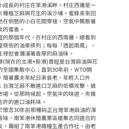
小成長的村庄在笨港溪畔，村庄西邊是一
片種植芝麻與花生的溪沙埔。蜜蜂來來回
地在倒懸的小白花間穿梭，空氣中飄散著
淡的蜜香。
經的那個年代，在村庄的西南邊，總看到
整條街的油車排列；每每「透起南風」，
庄裡就會瀰漫著香厚的麻油味。
港(現在的北港+新港)曾經是台灣麻油與花
的全國集散中心；直到30年前，WTO開
，隨著農夫年紀日漸衰老、年輕人口外
；台灣芝麻不敵進口芝麻的低價攻擊、搶
市場。從那時候起，空氣中的味道，夾雜
些許的進口油耗味。
於懷念30年前那種純正台灣笨港麻油的渾
香味，南笨港休閒農業區邀集志同道合的
友，籌組了南笨港雜糧生產合作社。由老