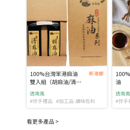
100%台灣笨港麻油
100
新港鄉
雙入組（胡麻油/清麻
油
油）
透南風
透南
#伴手禮品 #加工品-調味佐料
#伴手
看更多產品 >