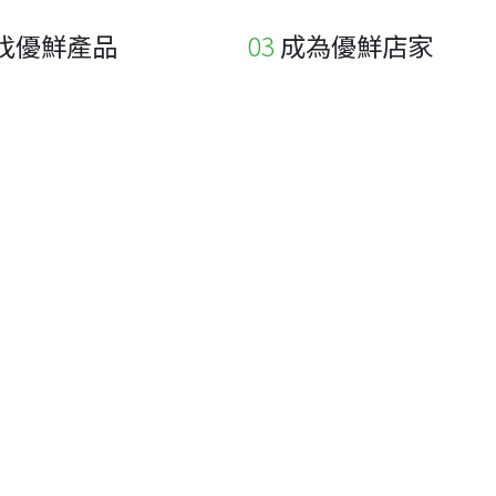
找優鮮產品
成為優鮮店家
家
申請與展延
品
申請店家、產品認證
如何申請店家及產品
如何申請標籤
申請秘笈
常見問題
下載專區