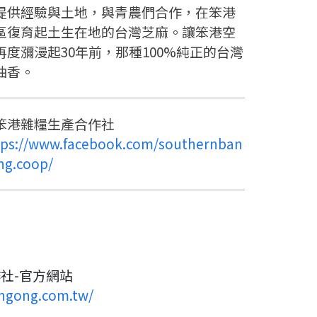
提供經驗與土地，與青農們合作，在笨港
區復育起土生在地的台灣芝麻。讓笨港空
再度瀰漫起30年前，那種100%純正的台灣
油香。
笨港雜糧生產合作社
tps://www.facebook.com/southernban
ng.coop/
社-官方網站
ngong.com.tw/