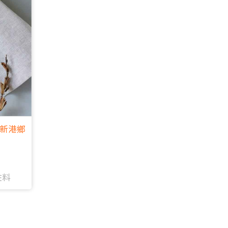
新港鄉
佐料