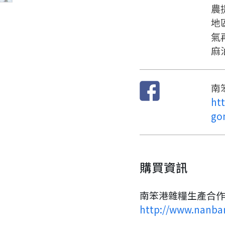
農
地
氣
麻
南
ht
go
購買資訊
南笨港雜糧生產合作
http://www.nanba