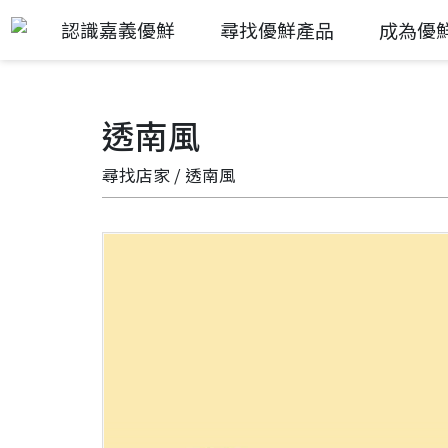
認識嘉義優鮮
尋找優鮮產品
成為優
透南風
尋找店家
/ 透南風