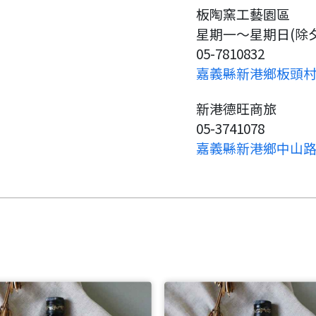
要看申請秘笈嗎？
板陶窯工藝園區
星期一～星期日(除夕公休)
要申請新產品嗎？
註冊完成
05-7810832
嘉義縣新港鄉板頭村板
請加入LINE好友
要註冊嗎？
新港德旺商旅
05-3741078
請掃描或點擊 QR code
嗨~這個 LINE 帳號還沒有註冊
訊息
嘉義縣新港鄉中山路
加入「嘉義優鮮」LINE 好友，
過，
才能繼續註冊喔。
想知道怎麼做更容易通過審核
只要驗證手機號碼就能完成註
嗎？
冊。
點擊加入 LINE 好友
看看申請教學吧！
確認
您的申請資料正在等候審查中，
您要繼續嗎？
註冊完成了！
要申請新產品嗎？
開始填寫申請資料吧~
如果你已經準備好了，
返回
繼續註冊
點擊「直接申請」按鈕開始填寫
返回
繼續註冊
查看申請進度
申請新產品
申請表。
填寫申請資料
返回首頁
返回首頁