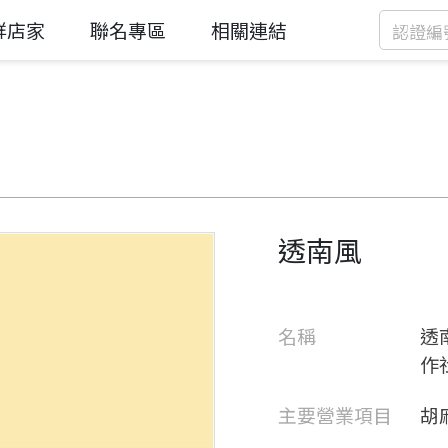
鮮店家
聯名專區
相關連結
透南風
名稱
透
作社
主要營業項目
胡