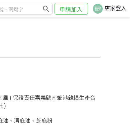
search
店家登入
申請加入
南風 ( 保證責任嘉義縣南笨港雜糧生產合
 )
麻油、清麻油、芝麻粉