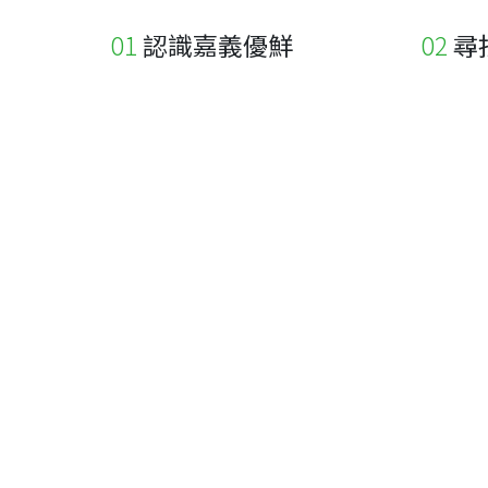
認識嘉義優鮮
尋
關於優鮮品牌
尋找店
最新消息
尋找產
職人誌