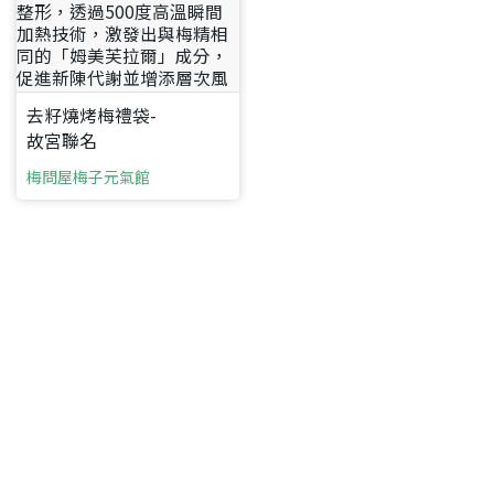
去籽燒烤梅禮袋-
故宮聯名
梅問屋梅子元氣館