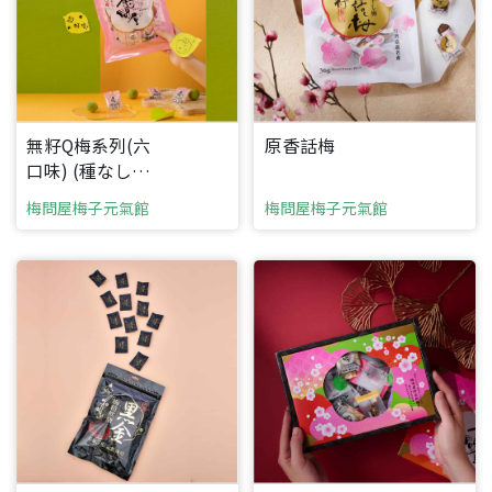
無籽Q梅系列(六
原香話梅
口味) (種なしQ梅
シリーズ（6つの
梅問屋梅子元氣館
梅問屋梅子元氣館
味))
使用植物果膠，不添加人工
香科與色素，呈現水果真實
的顏色與香氣，吃得到梅子
本身的味道。">