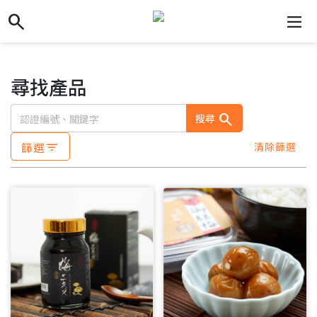
search
search
dehaze
尋找產品
search
搜尋
篩選
清除篩選
filter_list