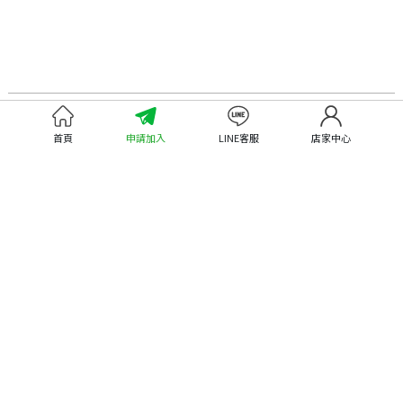
認識嘉義優鮮
尋找優鮮產品
首頁
申請加入
LINE客服
店家中心
關於優鮮品牌
尋找店家
最新消息
尋找產品
職人誌
成為優鮮店家
相關連結
申請與展延
嘉義縣政府
申請店家、產品認證
嘉義縣政府農業處
如何申請店家及產品
嘉義縣文化觀光局