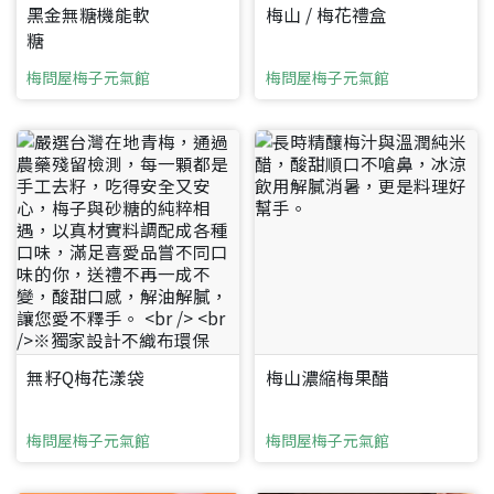
黑金無糖機能軟
梅山 / 梅花禮盒
糖
梅問屋梅子元氣館
梅問屋梅子元氣館
要看申請秘笈嗎？
要申請新產品嗎？
註冊完成
請加入LINE好友
要註冊嗎？
訊息
請掃描或點擊 QR code
加入「嘉義優鮮」LINE 好友，
嗨~這個 LINE 帳號還沒有註冊過，
才能繼續註冊喔。
只要驗證手機號碼就能完成註冊。
您要繼續嗎？
確認
想知道怎麼做更容易通過審核嗎？
無籽Q梅花漾袋
梅山濃縮梅果醋
點擊加入 LINE 好友
看看申請教學吧！
您的申請資料正在等候審查中，
註冊完成了！
返回
繼續註冊
要申請新產品嗎？
開始填寫申請資料吧~
返回
繼續註冊
如果你已經準備好了，
梅問屋梅子元氣館
梅問屋梅子元氣館
點擊「直接申請」按鈕開始填寫申請表。
查看申請進度
申請新產品
填寫申請資料