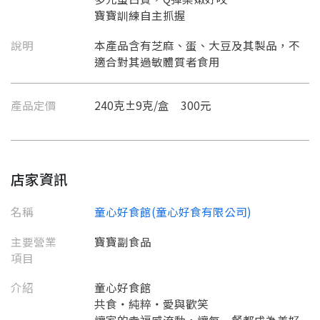
寶寶訓練自主抓握
說明
本產品含有芝麻、蛋、大豆及其製品，不
適合對其過敏體質者食用
產品定價
240克±9克/盒 300元
店家資訊
名稱
童心好食館(童心好食有限公司)
主要營業
寶寶副食品
項目
介紹
童心好食館
共食・純粹・愛與歡笑