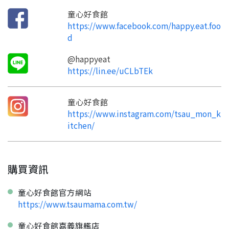
加入「嘉義優鮮」LINE 好友，
嗨~這個 LINE 帳號還沒有註冊過，
才能繼續註冊喔。
只要驗證手機號碼就能完成註冊。
童心好食館
您要繼續嗎？
確認
https://www.facebook.com/happy.eat.foo
想知道怎麼做更容易通過審核嗎？
點擊加入 LINE 好友
d
看看申請教學吧！
您的申請資料正在等候審查中，
註冊完成了！
返回
繼續註冊
要申請新產品嗎？
開始填寫申請資料吧~
返回
繼續註冊
@happyeat
如果你已經準備好了，
點擊「直接申請」按鈕開始填寫申請表。
https://lin.ee/uCLbTEk
查看申請進度
申請新產品
填寫申請資料
返回首頁
直接申請
看密笈
返回首頁
童心好食館
返回首頁
https://www.instagram.com/tsau_mon_k
itchen/
購買資訊
童心好食館官方網站
https://www.tsaumama.com.tw/
童心好食館嘉義旗艦店