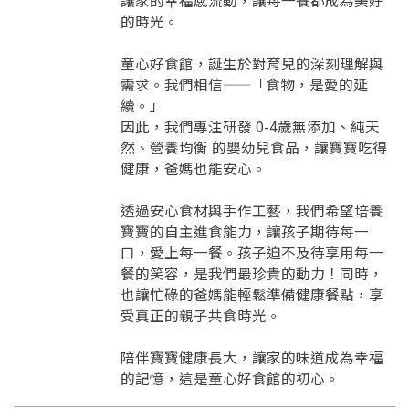
讓家的幸福感流動，讓每一餐都成為美好
的時光。
童心好食館，誕生於對育兒的深刻理解與
需求。我們相信——「食物，是愛的延
續。」
因此，我們專注研發 0-4歲無添加、純天
然、營養均衡 的嬰幼兒食品，讓寶寶吃得
健康，爸媽也能安心。
透過安心食材與手作工藝，我們希望培養
寶寶的自主進食能力，讓孩子期待每一
要看申請秘笈嗎？
口，愛上每一餐。孩子迫不及待享用每一
餐的笑容，是我們最珍貴的動力！同時，
要申請新產品嗎？
也讓忙碌的爸媽能輕鬆準備健康餐點，享
註冊完成
受真正的親子共食時光。
請加入LINE好友
陪伴寶寶健康長大，讓家的味道成為幸福
要註冊嗎？
的記憶，這是童心好食館的初心。
訊息
請掃描或點擊 QR code