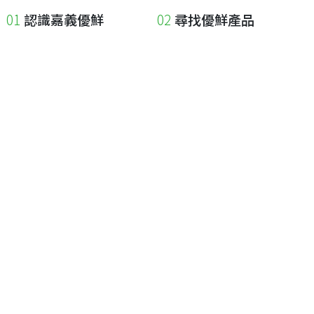
認識嘉義優鮮
尋找優鮮產品
關於優鮮品牌
尋找店家
最新消息
尋找產品
職人誌
成為優鮮店家
相關連結
申請與展延
嘉義縣政府
申請店家、產品認證
嘉義縣政府農業處
如何申請店家及產品
嘉義縣文化觀光局
如何申請標籤
嘉義極光哈密瓜
申請秘笈
嘉義優鮮水產電商平台
常見問題