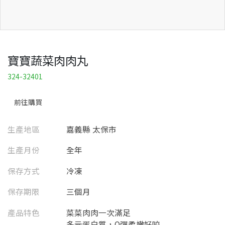
寶寶蔬菜肉肉丸
324-32401
前往購買
生產地區
嘉義縣 太保市
生產月份
全年
保存方式
冷凍
保存期限
三個月
產品特色
菜菜肉肉一次滿足
多元蛋白質，Q彈柔嫩好咬