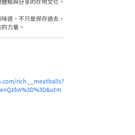
被體驗與分享的在地文化。
返回首頁
的味道，不只是保存過去，
來的力量。
m.com/rich__meatballs?
wenQzbA%3D%3D&utm