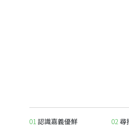
認識嘉義優鮮
尋