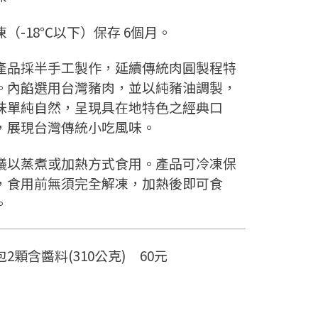
凍（-18℃以下）保存 6個月。
產品採半手工製作，延續傳統肉圓製程特
。內餡選用台灣豬肉，並以純豬油調製，
味單純自然，呈現具在地特色之經典口
，展現台灣傳統小吃風味。
議以蒸煮或加熱方式食用。產品可冷凍保
，食用前無須完全解凍，加熱後即可食
。
包2顆含醬料(310公克) 60元