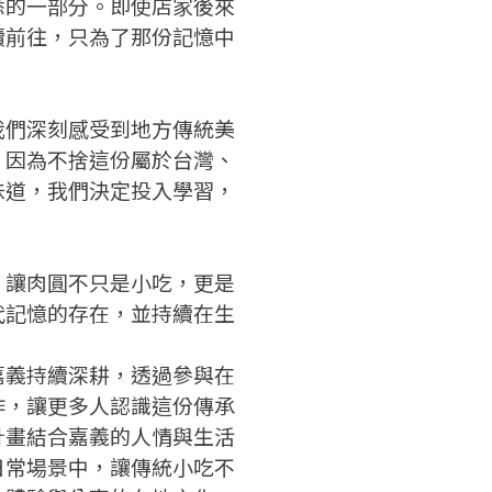
悉的一部分。即使店家後來
要申請新產品嗎？
續前往，只為了那份記憶中
註冊完成
請加入LINE好友
要註冊嗎？
我們深刻感受到地方傳統美
。因為不捨這份屬於台灣、
請掃描或點擊 QR code
嗨~這個 LINE 帳號還沒有註冊
味道，我們決定投入學習，
訊息
加入「嘉義優鮮」LINE 好友，
過，
才能繼續註冊喔。
想知道怎麼做更容易通過審核
只要驗證手機號碼就能完成註
嗎？
冊。
點擊加入 LINE 好友
看看申請教學吧！
，讓肉圓不只是小吃，更是
確認
您的申請資料正在等候審查中，
您要繼續嗎？
註冊完成了！
要申請新產品嗎？
代記憶的存在，並持續在生
開始填寫申請資料吧~
如果你已經準備好了，
返回
繼續註冊
點擊「直接申請」按鈕開始填寫
返回
繼續註冊
嘉義持續深耕，透過參與在
查看申請進度
申請新產品
申請表。
填寫申請資料
作，讓更多人認識這份傳承
返回首頁
計畫結合嘉義的人情與生活
返回首頁
直接申請
看密笈
日常場景中，讓傳統小吃不