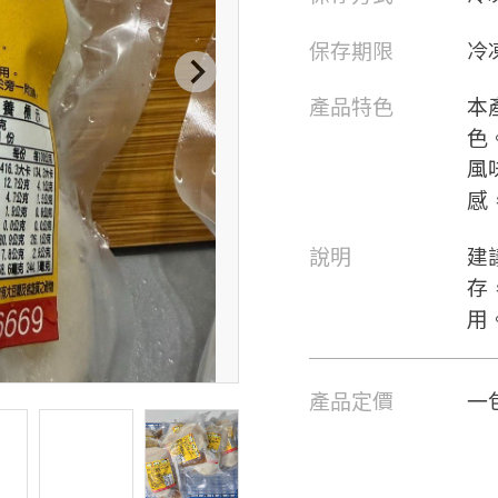
保存期限
冷
產品特色
本
色
風
感
說明
建
存
用
產品定價
一