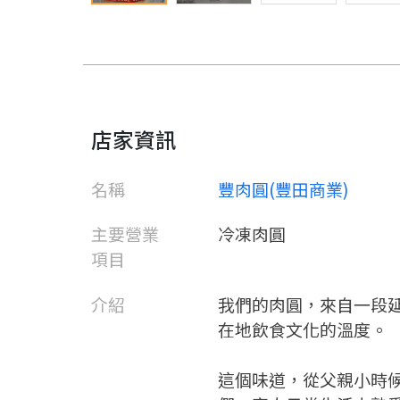
店家資訊
名稱
豐肉圓(豐田商業)
主要營業
冷凍肉圓
項目
介紹
我們的肉圓，來自一段
在地飲食文化的溫度。
這個味道，從父親小時