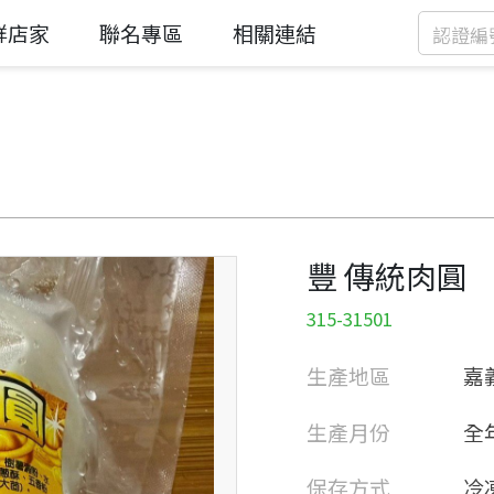
鮮店家
聯名專區
相關連結
豐 傳統肉圓
315-31501
生產地區
嘉
生產月份
全
保存方式
冷