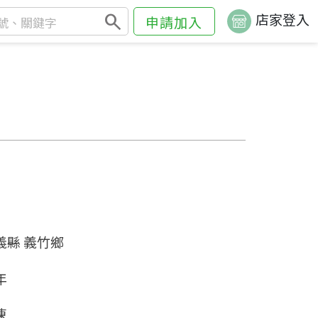
search
店家登入
申請加入
義縣 義竹鄉
年
凍