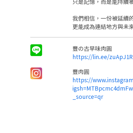
只是記憶，而是能持續
我們相信，一份被延續
更能成為連結地方與未
豐の古早味肉圓
https://lin.ee/zuApJ1R
豐肉圓
https://www.instagra
igsh=MTBpcmc4dmF
_source=qr