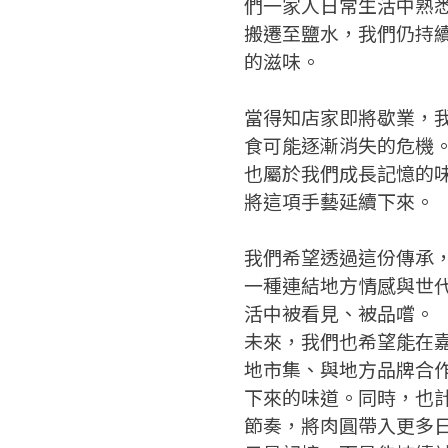
們一家人日常生活中熟
搬遷至鹽水，我們仍持
的滋味。
當得知店家即將歇業，
食可能逐漸消失的危機
也屬於我們成長記憶的
將這項手藝延續下來。
我們希望透過這份傳承
一種連結地方情感與世
活中被看見、被品嚐。
未來，我們也希望能在
地市集、與地方品牌合
下來的味道。同時，也
節奏，將肉圓帶入更多