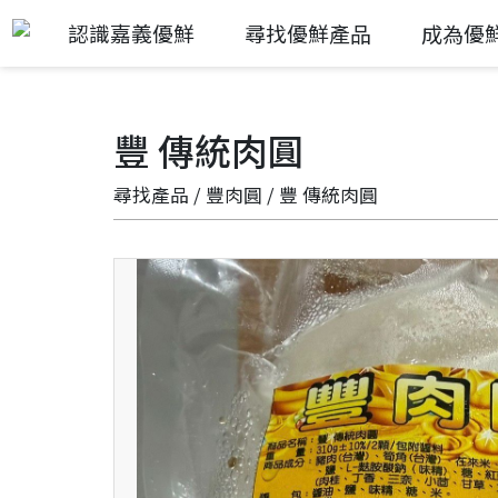
認識嘉義優鮮
尋找優鮮產品
成為優
豐 傳統肉圓
尋找產品
/
豐肉圓
/ 豐 傳統肉圓