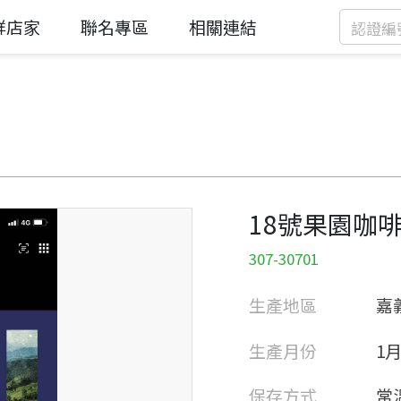
鮮店家
聯名專區
相關連結
18號果園咖
307-30701
生產地區
嘉
生產月份
1
保存方式
常