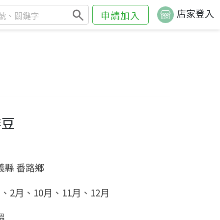
search
店家登入
申請加入
啡豆
義縣 番路鄉
月、2月、10月、11月、12月
溫