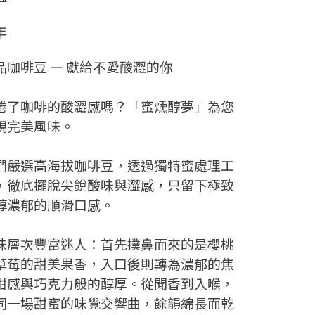
年
品咖啡豆 — 獻給不愛酸澀的你
倦了咖啡的酸澀感嗎？「蜜燻醇夢」為您
現完美風味。
們嚴選高海拔咖啡豆，透過獨特蜜處理工
，徹底擺脫尖銳酸味與澀感，只留下極致
醇濃郁的順滑口感。
味層次豐富迷人：首先撲鼻而來的是櫻桃
草莓的甜美果香，入口後則轉為濃郁的焦
甜感與巧克力般的醇厚。從聞香到入喉，
同一場甜蜜的味覺交響曲，餘韻綿長而乾