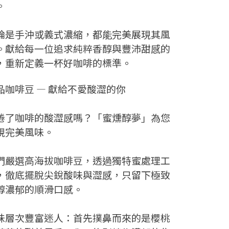
。
論是手沖或義式濃縮，都能完美展現其風
。獻給每一位追求純粹香醇與豐沛甜感的
，重新定義一杯好咖啡的標準。
品咖啡豆 — 獻給不愛酸澀的你
倦了咖啡的酸澀感嗎？「蜜燻醇夢」為您
現完美風味。
們嚴選高海拔咖啡豆，透過獨特蜜處理工
，徹底擺脫尖銳酸味與澀感，只留下極致
醇濃郁的順滑口感。
味層次豐富迷人：首先撲鼻而來的是櫻桃