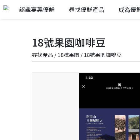
認識嘉義優鮮
尋找優鮮產品
成為優
18號果園咖啡豆
尋找產品
/
18號果園
/ 18號果園咖啡豆