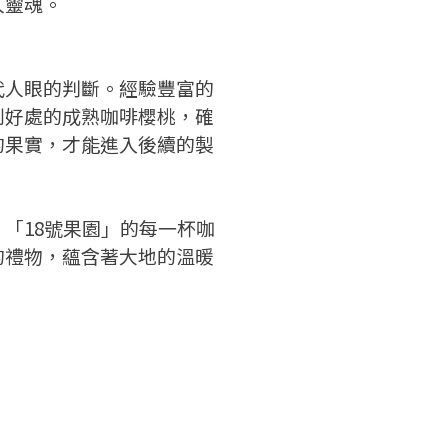
人靈魂。
代人眼的判斷。經驗豐富的
到好處的成熟咖啡櫻桃，確
的果實，才能進入後續的製
「18號果園」的每一杯咖
的禮物，蘊含著大地的溫暖