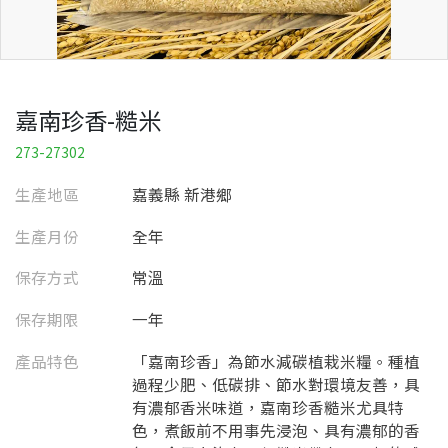
嘉南珍香-糙米
273-27302
生產地區
嘉義縣 新港鄉
生產月份
全年
保存方式
常溫
保存期限
一年
產品特色
「嘉南珍香」為節水減碳植栽米糧。種植
過程少肥、低碳排、節水對環境友善，具
有濃郁香米味道，嘉南珍香糙米尤具特
色，煮飯前不用事先浸泡、具有濃郁的香