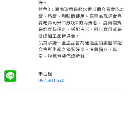
錄。
特色3：嘉南珍香是節水香米適合喜愛吃炒
飯、燉飯、咖哩飯使用。嘉南晶珠適合喜
愛吃壽司米口感Q彈的消費者。 嘉南糯寶
是鮮食級糯米，搭配白米、糙米食用或是
做成加工品皆適合。
品質承諾—全產品皆為通過產銷履歷驗證
合格所生產之優質好米。冷藏儲存、真
空、脫氧包裝保證新鮮！
李岳橙
0975910670