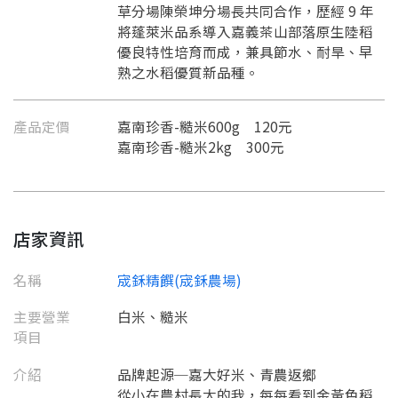
草分場陳榮坤分場長共同合作，歷經 9 年
將蓬萊米品系導入嘉義茶山部落原生陸稻
優良特性培育而成，兼具節水、耐旱、早
熟之水稻優質新品種。
產品定價
嘉南珍香-糙米600g 120元
嘉南珍香-糙米2kg 300元
店家資訊
名稱
宬鉌精饌(宬鉌農場)
主要營業
白米、糙米
項目
要看申請秘笈嗎？
介紹
品牌起源─嘉大好米、青農返鄉
要申請新產品嗎？
註冊完成
從小在農村長大的我，每每看到金黃色稻