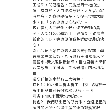
田成熟，聞著稻香，便能感到幸福的滋
味。有感於，人口結構改變，大多以小家
請加入LINE好友
庭居多，外食也變得多，使得米食需求變
要註冊嗎？
少，但『吃得少也要吃得好』。
訊息
請掃描或點擊 QR code
現在農村人口老化，我在鄉下看到的農
加入「嘉義優鮮」LINE 好友，
嗨~這個 LINE 帳號還沒有註冊過，
民，大部分皆65歲以上，體會到，從農高
才能繼續註冊喔。
只要驗證手機號碼就能完成註冊。
齡化的問題，這也促使我想返鄉從農的決
您要繼續嗎？
確認
想知道怎麼做更容易通過審核嗎？
點擊加入 LINE 好友
心。
看看申請教學吧！
您的申請資料正在等候審查中，
註冊完成了！
返回
繼續註冊
為此我便開始在嘉義大學公費班就讀，學
要申請新產品嗎？
開始填寫申請資料吧~
返回
繼續註冊
習農業專業知識，同時也有幸和嘉義大學
如果你已經準備好了，
農藝系–黃文理教授輔導，種植嘉義大學和
點擊「直接申請」按鈕開始填寫申請表。
查看申請進度
申請新產品
填寫申請資料
台南改場共同研發「節水米糧」的水稻品
返回首頁
直接申請
看密笈
種。
返回首頁
我所種植的水稻有三大特色：
返回首頁
特色1：節水植栽省水省工。栽種過程較一
般水稻品種可有效節水50 ％，一 年
可省下400座蘭潭水庫的水。
特色2：我們所出產的所有米，皆經過產銷
履歷的驗證，保證生產的環節都落實紀