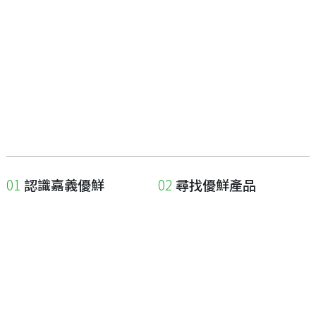
認識嘉義優鮮
尋找優鮮產品
關於優鮮品牌
尋找店家
最新消息
尋找產品
職人誌
成為優鮮店家
相關連結