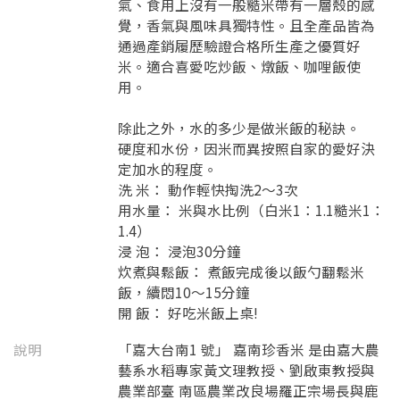
氣、食用上沒有一般糙米帶有一層殼的感
覺，香氣與風味具獨特性。且全產品皆為
通過產銷履歷驗證合格所生產之優質好
米。適合喜愛吃炒飯、燉飯、咖哩飯使
用。
除此之外，水的多少是做米飯的秘訣。
硬度和水份，因米而異按照自家的愛好決
定加水的程度。
洗 米： 動作輕快掏洗2～3次
用水量： 米與水比例（白米1：1.1糙米1：
1.4）
浸 泡： 浸泡30分鐘
炊煮與鬆飯： 煮飯完成後以飯勺翻鬆米
飯，續悶10～15分鐘
開 飯： 好吃米飯上桌!
說明
「嘉大台南1 號」 嘉南珍香米 是由嘉大農
藝系水稻專家黃文理教授、劉啟東教授與
農業部臺 南區農業改良場羅正宗場長與鹿