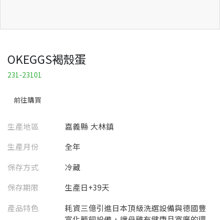
OKEGGS褐殼蛋
231-23101
前往購買
生產地區
嘉義縣 大林鎮
生產月份
全年
保存方式
冷藏
保存期限
生產日+39天
產品特色
耗資三億引進日本頂級洗選設備與德國豐
富化籠飼設備，讓母雞有健康且寬廣的環