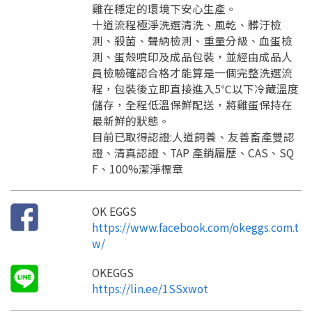
訊息
雞在穩定的環境下安心生產。
請掃描或點擊 QR code
加入「嘉義優鮮」LINE 好友，
十道流程極淨洗選清洗、風乾、髒汙檢
嗨~這個 LINE 帳號還沒有註冊過，
才能繼續註冊喔。
只要驗證手機號碼就能完成註冊。
測、殺菌、聲納檢測、重量分級、血蛋檢
您要繼續嗎？
確認
測、蛋殼噴印及成品包裝，並經由成品人
想知道怎麼做更容易通過審核嗎？
點擊加入 LINE 好友
員檢驗確認合格才能算是一個完整洗選流
看看申請教學吧！
您的申請資料正在等候審查中，
註冊完成了！
返回
繼續註冊
程，包裝後立即直接進入5℃以下冷藏溫度
要申請新產品嗎？
開始填寫申請資料吧~
返回
繼續註冊
如果你已經準備好了，
儲存，全程低溫保鮮配送，將雞蛋保持在
點擊「直接申請」按鈕開始填寫申請表。
查看申請進度
申請新產品
填寫申請資料
最新鮮的狀態。
目前已取得認證:人道飼養、友善畜產雙認
返回首頁
直接申請
看密笈
返回首頁
證、清真認證、TAP 產銷履歷、CAS、SQ
F、100%潔淨標章
返回首頁
OK EGGS
https://www.facebook.com/okeggs.com.t
w/
OKEGGS
https://lin.ee/1SSxwot