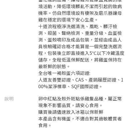
境活動，降低環境髒亂不潔而引起的致病
機率。仿自然環境設有棲架及磨爪器讓母
雞在穩定的環境下安心生產。
十道流程極淨洗選清洗、風乾、髒汙檢
測、殺菌、聲納檢測、重量分級、血蛋檢
測、蛋殼噴印及成品包裝，並經由成品人
員檢驗確認合格才能算是一個完整洗選流
程，包裝後立即直接進入5℃以下冷藏溫度
儲存，全程低溫保鮮配送，將雞蛋保持在
最新鮮的狀態。
全台唯一褐殼蛋六項認證:
人道友善雙認證、CAS、產銷履歷認證、1
00%潔淨標章、SQF國際認證。
說明
卵中紅點及殼外斑點係雞隻品種，屬正常
現象不影響品質，請安心食用。
購買後請儘速放入冰箱以保新鮮
本產品含有機蛋，不適合對其過敏體質者
食用。