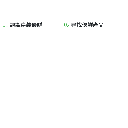
認識嘉義優鮮
尋找優鮮產品
關於優鮮品牌
尋找店家
最新消息
尋找產品
職人誌
成為優鮮店家
相關連結
申請與展延
嘉義縣政府
申請店家、產品認證
嘉義縣政府農業處
如何申請店家及產品
嘉義縣文化觀光局
如何申請標籤
嘉義極光哈密瓜