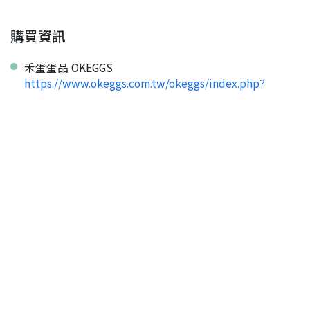
購買資訊
禾蛋蛋品 OKEGGS
https://www.okeggs.com.tw/okeggs/index.php?