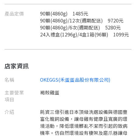
產品定價
90顆(4860g) 1485元
90顆(4860g)/12次(週期配送) 9720元
90顆(4860g)/6次(週期配送) 5280元
24入禮盒(1296g)/4盒1箱(96顆) 1099元
店家資訊
名稱
OKEGGS(禾蛋蛋品股份有限公司)
主要營業
褐殼雞蛋
要看申請秘笈嗎？
項目
要申請新產品嗎？
註冊完成
介紹
耗資三億引進日本頂級洗選設備與德國豐
富化籠飼設備，讓母雞有健康且寬廣的環
請加入LINE好友
境活動，降低環境髒亂不潔而引起的致病
要註冊嗎？
機率。仿自然環境設有棲架及磨爪器讓母