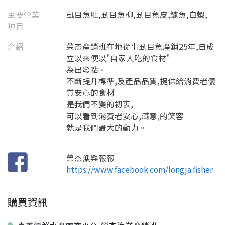
主要營業
虱目魚肚,虱目魚柳,虱目魚皮,鱸魚,白蝦,
項目
要看申請秘笈嗎？
介紹
榮杰產銷班在地從事虱目魚產銷25年,自成
立以來便以"自家人吃的食材"
要申請新產品嗎？
註冊完成
為出發點。
不斷提升標準,及產品品質,提供給消費者優
質安心的食材
請加入LINE好友
是我們不變的初衷,
要註冊嗎？
可以看到消費者安心,滿意,的笑容
訊息
請掃描或點擊 QR code
就是我們最大的動力。
加入「嘉義優鮮」LINE 好友，
嗨~這個 LINE 帳號還沒有註冊過，
才能繼續註冊喔。
只要驗證手機號碼就能完成註冊。
您要繼續嗎？
確認
榮杰漁樂報報
想知道怎麼做更容易通過審核嗎？
點擊加入 LINE 好友
https://www.facebook.com/longja.fisher
看看申請教學吧！
您的申請資料正在等候審查中，
註冊完成了！
返回
繼續註冊
要申請新產品嗎？
開始填寫申請資料吧~
返回
繼續註冊
如果你已經準備好了，
點擊「直接申請」按鈕開始填寫申請表。
查看申請進度
申請新產品
購買資訊
填寫申請資料
返回首頁
直接申請
看密笈
返回首頁