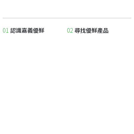
認識嘉義優鮮
尋找優鮮產品
關於優鮮品牌
尋找店家
最新消息
尋找產品
職人誌
成為優鮮店家
相關連結
申請與展延
嘉義縣政府
申請店家、產品認證
嘉義縣政府農業處
如何申請店家及產品
嘉義縣文化觀光局
如何申請標籤
嘉義極光哈密瓜