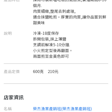
個月.
肉質細緻,整尾去刺處理,
適合抹鹽乾煎。厚實的肉質,讓你品嘗到鮮
甜美味
說明
冷凍-18度保存
拆開包裝,抹上薄鹽
烹調前解凍5-10分鐘.
小火煎定型後再翻面。
兩面煎至金黃色即可
產品定價
600克 210元
店家資訊
名稱
榮杰漁業產銷班(榮杰漁業產銷班)