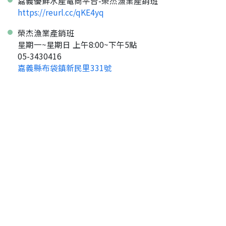
嘉義優鮮水產電商平台-榮杰漁業產銷班
https://reurl.cc/qKE4yq
返回首頁
榮杰漁業產銷班
星期一~星期日 上午8:00~下午5點
05-3430416
嘉義縣布袋鎮新民里331號