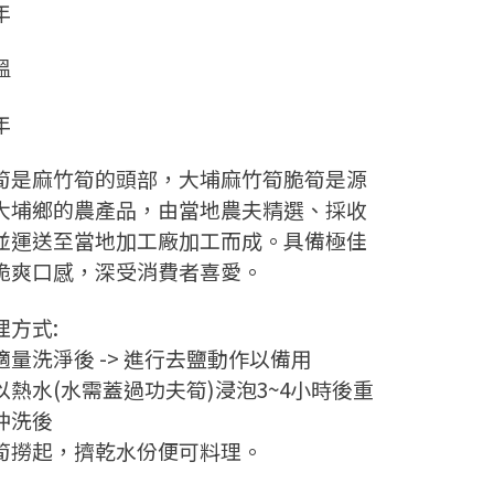
年
溫
年
筍是麻竹筍的頭部，大埔麻竹筍脆筍是源
大埔鄉的農產品，由當地農夫精選、採收
並運送至當地加工廠加工而成。具備極佳
脆爽口感，深受消費者喜愛。
理方式:
適量洗淨後 -> 進行去鹽動作以備用
以熱水(水需蓋過功夫筍)浸泡3~4小時後重
沖洗後
筍撈起，擠乾水份便可料理。