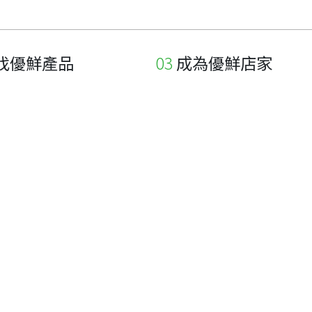
找優鮮產品
成為優鮮店家
家
申請與展延
品
申請店家、產品認證
如何申請店家及產品
如何申請標籤
申請秘笈
常見問題
下載專區