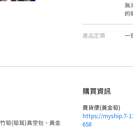
無
的
產品定價
一包
購買資訊
賣貨便(黃金筍)
https://myship.7-
竹筍(筍茸)真空包、黃金
658