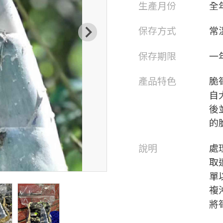
生產月份
全
保存方式
常
保存期限
一
產品特色
脆
自
後
的
說明
處
取
單
複
將