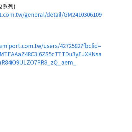
包系列)
11.com.tw/general/detail/GM2410306109
famiport.com.tw/users/4272582?fbclid=
MTEAAaZ48C3l6ZS5cTTTDu3yEJXKNsa
nR84iO9ULZO7PR8_zQ_aem_