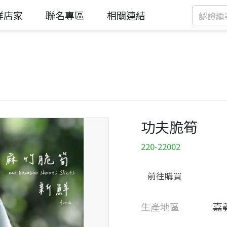
鮮店家
聯名專區
相關連結
功夫脆筍
220-22002
前往購買
生產地區
嘉