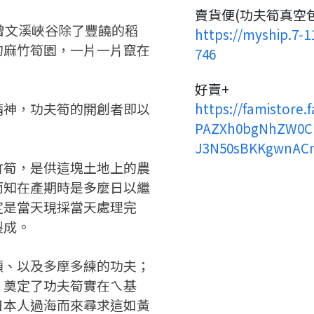
要看申請秘笈嗎？
賣貨便(功夫筍真空
，曾文溪峽谷除了豐饒的稻
https://myship.7-
的麻竹筍園，一片一片竄在
746
要申請新產品嗎？
註冊完成
好賣+
精神，功夫筍的開創者即以
https://famistore.
請加入LINE好友
要註冊嗎？
PAZXh0bgNhZW0C
J3N50sBKKgwnAC
請掃描或點擊 QR code
嗨~這個 LINE 帳號還沒有註冊
訊息
加入「嘉義優鮮」LINE 好友，
竹筍，是供這塊土地上的農
過，
才能繼續註冊喔。
想知道怎麼做更容易通過審核
而知在產期時是多麼日以繼
只要驗證手機號碼就能完成註
嗎？
冊。
定是當天現採當天處理完
點擊加入 LINE 好友
看看申請教學吧！
確認
您的申請資料正在等候審查中，
您要繼續嗎？
註冊完成了！
製成。
要申請新產品嗎？
開始填寫申請資料吧~
如果你已經準備好了，
頭、以及多摩多練的功夫；
返回
繼續註冊
點擊「直接申請」按鈕開始填寫
返回
繼續註冊
，奠定了功夫筍實在ㄟ基
查看申請進度
申請新產品
申請表。
填寫申請資料
日本人過海而來尋求這如黃
返回首頁