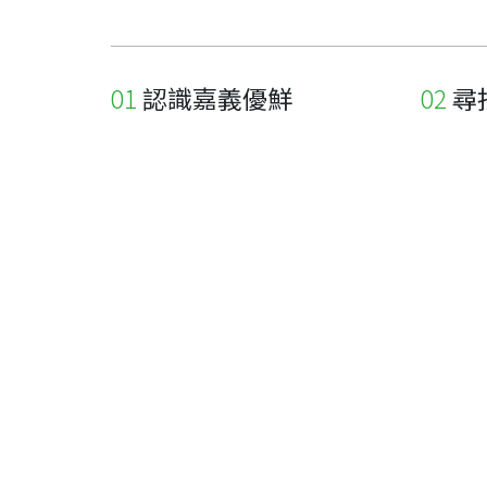
認識嘉義優鮮
尋
關於優鮮品牌
尋找店
最新消息
尋找產
職人誌