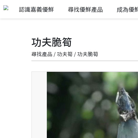
認識嘉義優鮮
尋找優鮮產品
成為優
功夫脆筍
尋找產品
/
功夫筍
/ 功夫脆筍