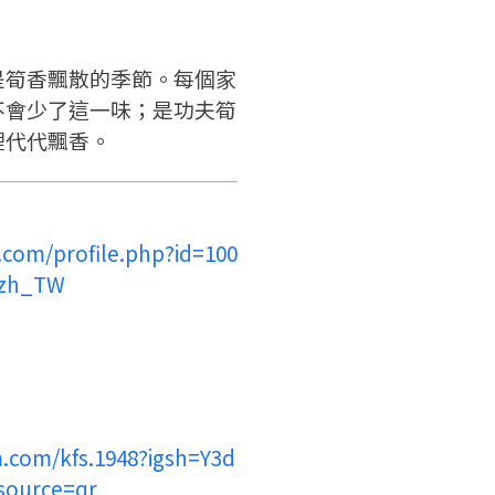
返回首頁
直接申請
看密笈
是筍香飄散的季節。每個家
返回首頁
不會少了這一味；是功夫筍
裡代代飄香。
.com/profile.php?id=100
=zh_TW
.com/kfs.1948?igsh=Y3d
source=qr