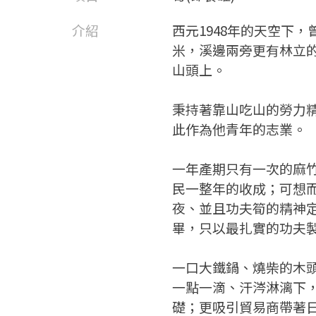
介紹
西元1948年的天空下
米，溪邊兩旁更有林立
山頭上。
秉持著靠山吃山的勞力
此作為他青年的志業。
一年產期只有一次的麻
民一整年的收成；可想
夜、並且功夫筍的精神
畢，只以最扎實的功夫
一口大鐵鍋、燒柴的木
一點一滴、汗涔淋漓下
礎；更吸引貿易商帶著