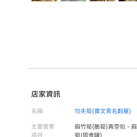
店家資訊
名稱
功夫筍(曾文青名穀屋)
主要營業
麻竹筍(脆筍)真空包、麻
項目
筍(即食罐)