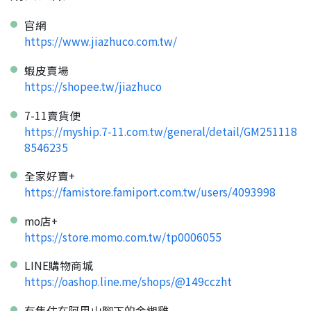
官網
https://www.jiazhuco.com.tw/
蝦皮賣場
https://shopee.tw/jiazhuco
7-11賣貨便
https://myship.7-11.com.tw/general/detail/GM251118
8546235
全家好賣+
https://famistore.famiport.com.tw/users/4093998
mo店+
https://store.momo.com.tw/tp0006055
LINE購物商城
https://oashop.line.me/shops/@149cczht
有隻住在阿里山腳下的金緗雞