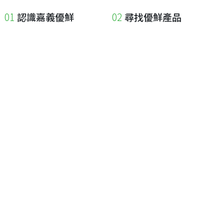
認識嘉義優鮮
尋找優鮮產品
關於優鮮品牌
尋找店家
最新消息
尋找產品
職人誌
成為優鮮店家
相關連結
申請與展延
嘉義縣政府
申請店家、產品認證
嘉義縣政府農業處
如何申請店家及產品
嘉義縣文化觀光局
如何申請標籤
嘉義極光哈密瓜
申請秘笈
嘉義優鮮水產電商平台
常見問題