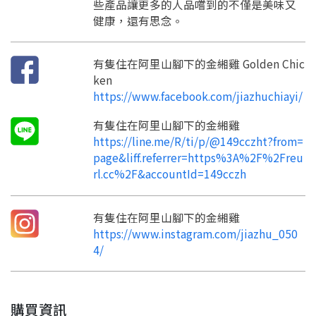
些產品讓更多的人品嚐到的不僅是美味又
加入「嘉義優鮮」LINE 好友，
嗨~這個 LINE 帳號還沒有註冊過，
才能繼續註冊喔。
健康，還有思念。
只要驗證手機號碼就能完成註冊。
您要繼續嗎？
確認
想知道怎麼做更容易通過審核嗎？
點擊加入 LINE 好友
看看申請教學吧！
您的申請資料正在等候審查中，
註冊完成了！
返回
繼續註冊
有隻住在阿里山腳下的金緗雞 Golden Chic
要申請新產品嗎？
開始填寫申請資料吧~
返回
繼續註冊
ken
如果你已經準備好了，
https://www.facebook.com/jiazhuchiayi/
點擊「直接申請」按鈕開始填寫申請表。
查看申請進度
申請新產品
填寫申請資料
返回首頁
有隻住在阿里山腳下的金緗雞
直接申請
看密笈
返回首頁
https://line.me/R/ti/p/@149cczht?from=
返回首頁
page&liff.referrer=https%3A%2F%2Freu
rl.cc%2F&accountId=149cczh
有隻住在阿里山腳下的金緗雞
https://www.instagram.com/jiazhu_050
4/
購買資訊