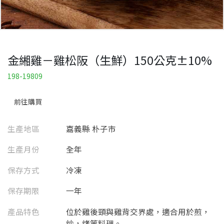
金緗雞－雞松阪（生鮮）150公克±10%
198-19809
前往購買
生產地區
嘉義縣 朴子市
生產月份
全年
保存方式
冷凍
保存期限
一年
產品特色
位於雞後頸與雞背交界處，適合用於煎，
炒，烤等料理。