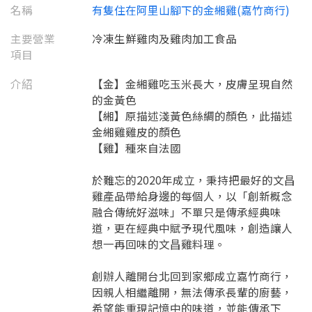
名稱
有隻住在阿里山腳下的金緗雞(嘉竹商行)
主要營業
冷凍生鮮雞肉及雞肉加工食品
項目
介紹
【金】金緗雞吃玉米長大，皮膚呈現自然
的金黃色
【緗】原描述淺黃色絲綢的顏色，此描述
金緗雞雞皮的顏色
【雞】種來自法國
於難忘的2020年成立，秉持把最好的文昌
雞產品帶給身邊的每個人，以「創新概念
融合傳統好滋味」不單只是傳承經典味
道，更在經典中賦予現代風味，創造讓人
想一再回味的文昌雞料理。
創辦人離開台北回到家鄉成立嘉竹商行，
因親人相繼離開，無法傳承長輩的廚藝，
希望能重現記憶中的味道，並能傳承下