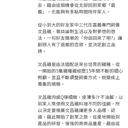
去，藉由這個機會從北部回到家鄉「嘉
義」，也能夠有多點時間陪伴家人。
從小到大的好友家中三代在嘉義專門飼養
文昌雞，曾談論對生活以及對夢想的想
法，一句好友簡單的「你該回來了吧?」讓
創辦人有了返鄉的念頭，並決定創立品
牌。
文昌雞是由法國配送來台培育的雞種，從
一開始的5隻雞種雞經歷15年間不斷的細心
照顧，並且不斷調整飼養方式，蛻變成上
要看申請秘笈嗎？
萬隻的規模。
要申請新產品嗎？
註冊完成
文昌雞肉感Q彈細緻，皮薄多汁不油膩，以
前家人常使用文昌雞料理不同的佳餚，所
以決定要推廣文昌雞讓更多人品嚐、認
請加入LINE好友
識，藉此開始了創業之旅，從產地開始到
要註冊嗎？
訊息
產品的研發，慢慢的將商品量產，藉由這
請掃描或點擊 QR code