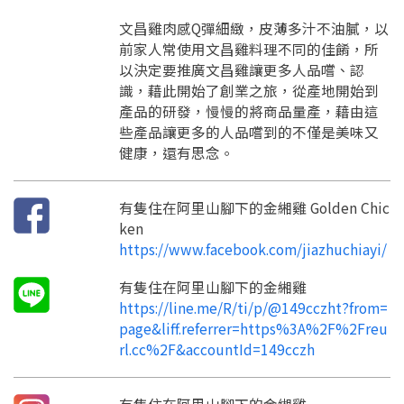
請加入LINE好友
文昌雞肉感Q彈細緻，皮薄多汁不油膩，以
要註冊嗎？
訊息
前家人常使用文昌雞料理不同的佳餚，所
請掃描或點擊 QR code
以決定要推廣文昌雞讓更多人品嚐、認
加入「嘉義優鮮」LINE 好友，
嗨~這個 LINE 帳號還沒有註冊過，
才能繼續註冊喔。
識，藉此開始了創業之旅，從產地開始到
只要驗證手機號碼就能完成註冊。
您要繼續嗎？
產品的研發，慢慢的將商品量產，藉由這
確認
想知道怎麼做更容易通過審核嗎？
點擊加入 LINE 好友
些產品讓更多的人品嚐到的不僅是美味又
看看申請教學吧！
您的申請資料正在等候審查中，
註冊完成了！
返回
繼續註冊
健康，還有思念。
要申請新產品嗎？
開始填寫申請資料吧~
返回
繼續註冊
如果你已經準備好了，
點擊「直接申請」按鈕開始填寫申請表。
查看申請進度
申請新產品
填寫申請資料
有隻住在阿里山腳下的金緗雞 Golden Chic
返回首頁
直接申請
看密笈
返回首頁
ken
https://www.facebook.com/jiazhuchiayi/
返回首頁
有隻住在阿里山腳下的金緗雞
https://line.me/R/ti/p/@149cczht?from=
page&liff.referrer=https%3A%2F%2Freu
rl.cc%2F&accountId=149cczh