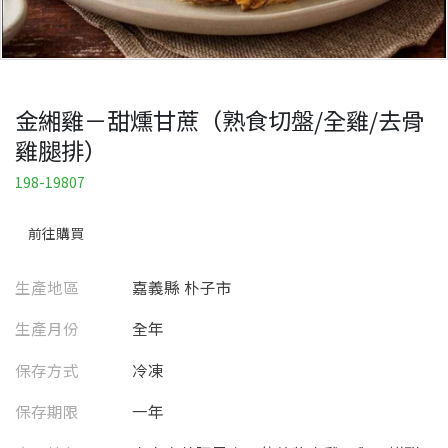
金緗雞－甜燻甘蔗（熟食切盤/全雞/去骨
雞腿排）
198-19807
前往購買
生產地區
嘉義縣 朴子市
生產月份
全年
保存方式
冷凍
保存期限
一年