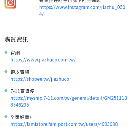
有隻住在阿里山腳下的金緗雞
https://www.instagram.com/jiazhu_050
4/
購買資訊
官網
https://www.jiazhuco.com.tw/
蝦皮賣場
https://shopee.tw/jiazhuco
7-11賣貨便
https://myship.7-11.com.tw/general/detail/GM251118
8546235
全家好賣+
https://famistore.famiport.com.tw/users/4093998