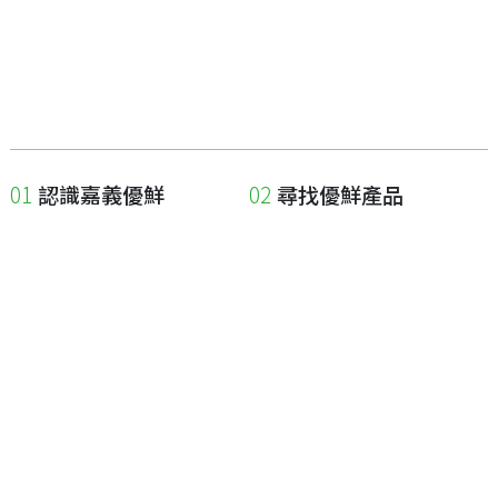
認識嘉義優鮮
尋找優鮮產品
關於優鮮品牌
尋找店家
最新消息
尋找產品
職人誌
成為優鮮店家
相關連結
申請與展延
嘉義縣政府
申請店家、產品認證
嘉義縣政府農業處