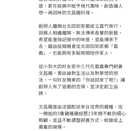
道，更在經典中賦予現代風味，創造讓人
想一再回味的文昌雞料理。
創辦人離開台北回到家鄉成立嘉竹商行，
因親人相繼離開，無法傳承長輩的廚藝，
希望能重現記憶中的味道，並能傳承下
去，藉由這個機會從北部回到家鄉「嘉
義」，也能夠有多點時間陪伴家人。
從小到大的好友家中三代在嘉義專門飼養
文昌雞，曾談論對生活以及對夢想的想
法，一句好友簡單的「你該回來了吧?」讓
創辦人有了返鄉的念頭，並決定創立品
牌。
要看申請秘笈嗎？
文昌雞是由法國配送來台培育的雞種，從
要申請新產品嗎？
一開始的5隻雞種雞經歷15年間不斷的細心
註冊完成
照顧，並且不斷調整飼養方式，蛻變成上
萬隻的規模。