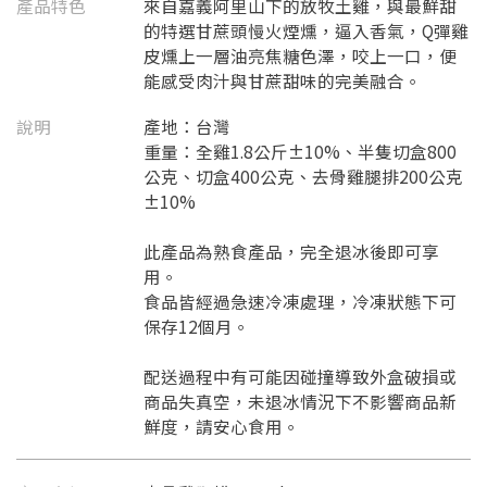
產品特色
來自嘉義阿里山下的放牧土雞，與最鮮甜
的特選甘蔗頭慢火煙燻，逼入香氣，Q彈雞
皮燻上一層油亮焦糖色澤，咬上一口，便
能感受肉汁與甘蔗甜味的完美融合。
說明
產地：台灣
重量：全雞1.8公斤±10%、半隻切盒800
公克、切盒400公克、去骨雞腿排200公克
±10%
此產品為熟食產品，完全退冰後即可享
用。
食品皆經過急速冷凍處理，冷凍狀態下可
保存12個月。
配送過程中有可能因碰撞導致外盒破損或
商品失真空，未退冰情況下不影響商品新
鮮度，請安心食用。