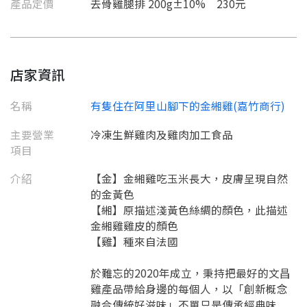
產品定價
去骨雞腿排 200g±10% 230元
店家資訊
名稱
有隻住在阿里山腳下的金緗雞(嘉竹商行)
主要營業
冷凍生鮮雞肉及雞肉加工食品
項目
介紹
【金】金緗雞吃玉米長大，皮膚呈現自然
的金黃色
【緗】原描述淺黃色絲綢的顏色，此描述
金緗雞雞皮的顏色
【雞】種來自法國
於難忘的2020年成立，秉持把最好的文昌
雞產品帶給身邊的每個人，以「創新概念
融合傳統好滋味」不單只是傳承經典味