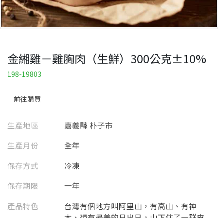
金緗雞－雞胸肉（生鮮）300公克±10%
198-19803
前往購買
生產地區
嘉義縣 朴子市
生產月份
全年
保存方式
冷凍
保存期限
一年
產品特色
台灣有個地方叫阿里山，有高山、有神
木、還有最美的日出日，山下住了一群皮