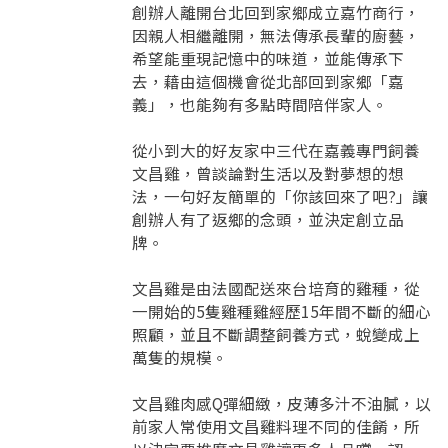
創辦人離開台北回到家鄉成立嘉竹商行，
因親人相繼離開，無法傳承長輩的廚藝，
希望能重現記憶中的味道，並能傳承下
去，藉由這個機會從北部回到家鄉「嘉
義」，也能夠有多點時間陪伴家人。
從小到大的好友家中三代在嘉義專門飼養
文昌雞，曾談論對生活以及對夢想的想
法，一句好友簡單的「你該回來了吧?」讓
創辦人有了返鄉的念頭，並決定創立品
牌。
文昌雞是由法國配送來台培育的雞種，從
要看申請秘笈嗎？
一開始的5隻雞種雞經歷15年間不斷的細心
照顧，並且不斷調整飼養方式，蛻變成上
要申請新產品嗎？
萬隻的規模。
註冊完成
文昌雞肉感Q彈細緻，皮薄多汁不油膩，以
請加入LINE好友
前家人常使用文昌雞料理不同的佳餚，所
要註冊嗎？