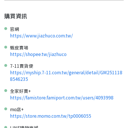
購買資訊
官網
https://www.jiazhuco.com.tw/
蝦皮賣場
https://shopee.tw/jiazhuco
7-11賣貨便
https://myship.7-11.com.tw/general/detail/GM251118
8546235
全家好賣+
https://famistore.famiport.com.tw/users/4093998
mo店+
https://store.momo.com.tw/tp0006055
LINE購物商城