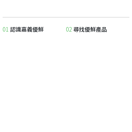
認識嘉義優鮮
尋找優鮮產品
關於優鮮品牌
尋找店家
最新消息
尋找產品
職人誌
成為優鮮店家
相關連結
申請與展延
嘉義縣政府
申請店家、產品認證
嘉義縣政府農業處
如何申請店家及產品
嘉義縣文化觀光局
如何申請標籤
嘉義極光哈密瓜