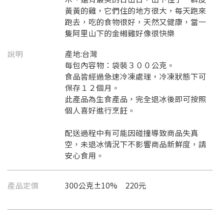
黃黃的雞，它們住的地方很大，每天跑來
跑去，吃的食物很好，天然又健康，當一
隻阿里山下的金緗雞好像很快樂
說明
產地:台灣
每包內容物：袋裝３００公克。
食品皆經過急速冷凍處理，冷凍狀態下可
保存１２個月。
此產品為生食產品，完全退冰後即可按照
個人喜好進行烹飪。
配送過程中有可能因碰撞導致商品失真
空，未退冰情況下不影響商品新鮮度，請
安心食用。
產品定價
300公克±10% 220元