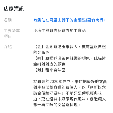
店家資訊
名稱
有隻住在阿里山腳下的金緗雞(嘉竹商行)
主要營業
冷凍生鮮雞肉及雞肉加工食品
項目
介紹
【金】金緗雞吃玉米長大，皮膚呈現自然
的金黃色
【緗】原描述淺黃色絲綢的顏色，此描述
金緗雞雞皮的顏色
【雞】種來自法國
於難忘的2020年成立，秉持把最好的文昌
雞產品帶給身邊的每個人，以「創新概念
融合傳統好滋味」不單只是傳承經典味
道，更在經典中賦予現代風味，創造讓人
想一再回味的文昌雞料理。