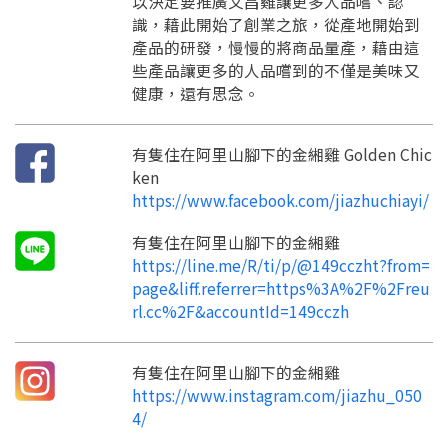
以決定要推廣文昌雞讓更多人品嚐、認
訊息
請掃描或點擊 QR code
識，藉此開始了創業之旅，從產地開始到
加入「嘉義優鮮」LINE 好友，
嗨~這個 LINE 帳號還沒有註冊過，
產品的研發，慢慢的將商品量產，藉由這
才能繼續註冊喔。
只要驗證手機號碼就能完成註冊。
些產品讓更多的人品嚐到的不僅是美味又
您要繼續嗎？
確認
想知道怎麼做更容易通過審核嗎？
健康，還有思念。
點擊加入 LINE 好友
看看申請教學吧！
您的申請資料正在等候審查中，
註冊完成了！
返回
繼續註冊
要申請新產品嗎？
開始填寫申請資料吧~
返回
繼續註冊
如果你已經準備好了，
有隻住在阿里山腳下的金緗雞 Golden Chic
點擊「直接申請」按鈕開始填寫申請表。
查看申請進度
申請新產品
填寫申請資料
ken
https://www.facebook.com/jiazhuchiayi/
返回首頁
直接申請
看密笈
返回首頁
有隻住在阿里山腳下的金緗雞
返回首頁
https://line.me/R/ti/p/@149cczht?from=
page&liff.referrer=https%3A%2F%2Freu
rl.cc%2F&accountId=149cczh
有隻住在阿里山腳下的金緗雞
https://www.instagram.com/jiazhu_050
4/