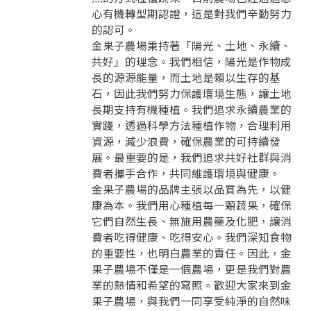
請加入LINE好友
心有機轉型期認證，這是對我們辛勤努力
要註冊嗎？
的認可。
訊息
請掃描或點擊 QR code
金果子農場秉持著「陽光、土地、永續、
加入「嘉義優鮮」LINE 好友，
嗨~這個 LINE 帳號還沒有註冊過，
共好」的理念。我們相信，陽光是作物成
才能繼續註冊喔。
只要驗證手機號碼就能完成註冊。
長的源源能量，而土地是賴以生存的基
您要繼續嗎？
確認
想知道怎麼做更容易通過審核嗎？
點擊加入 LINE 好友
石，因此我們努力保護環境生態，讓土地
看看申請教學吧！
您的申請資料正在等候審查中，
註冊完成了！
返回
繼續註冊
長期支持有機種植。我們追求永續農業的
要申請新產品嗎？
開始填寫申請資料吧~
返回
繼續註冊
實踐，透過科學方法種植作物，合理利用
如果你已經準備好了，
資源，減少浪費，確保農業的可持續發
點擊「直接申請」按鈕開始填寫申請表。
查看申請進度
申請新產品
填寫申請資料
展。最重要的是，我們追求共好社群與消
返回首頁
直接申請
看密笈
返回首頁
費者攜手合作，共同維護環境與健康。
金果子農場的品牌主張以品質為先，以健
返回首頁
康為本。我們用心種植每一顆蔬果，確保
它們自然生長、無施用農藥及化肥，讓消
費者吃得健康、吃得安心。我們深知食物
的重要性，也明白農業的責任。因此，金
果子農場不僅是一個農場，更是我們對農
業的熱情和希望的寫照。歡迎大家來到金
果子農場，與我們一同享受純淨的自然味