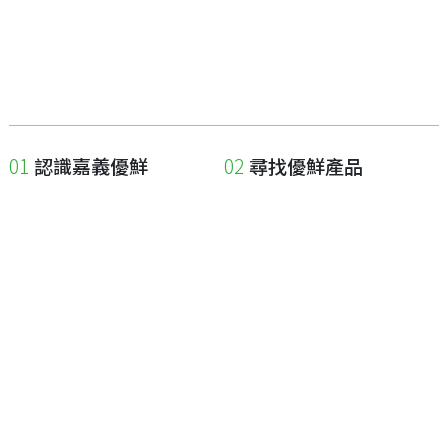
認識嘉義優鮮
尋找優鮮產品
關於優鮮品牌
尋找店家
最新消息
尋找產品
職人誌
成為優鮮店家
相關連結
申請與展延
嘉義縣政府
申請店家、產品認證
嘉義縣政府農業處