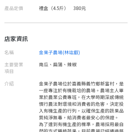
產品定價
禮盒（4.5斤） 380元
店家資訊
名稱
金果子農場(林竑叡)
主要營業
南瓜、扁蒲、辣椒
項目
介紹
金果子農場位於嘉義縣義竹鄉新富村，是
一座專注於有機栽培的農場。農場主人畢
業於農業公費專班，在大學時期深感傳統
要看申請秘笈嗎？
慣行農法對環境和消費者的危害，決定投
入有機生產的行列，以確保生產的蔬果品
要申請新產品嗎？
註冊完成
質純淨無毒，給消費者最安心的保證。
為了達到有機生產的標準，農場採用最自
然的方式種植蔬果，目前農場已經通過慈