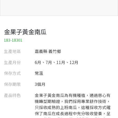
金果子黃金南瓜
183-18301
生產地區
嘉義縣 義竹鄉
生產月份
6月、7月、11月、12月
保存方式
常溫
保存期限
3個月
產品特色
金果子黃金南瓜為有機種植，通過慈心有
機轉型期驗證，我們採用專業耕作技術，
只採收成熟的上粉南瓜，這種採收方式確
保了南瓜在成長過程中充分吸收營養，呈