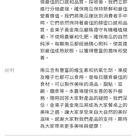
現最佳的口感和品質。採收後，我們立即
進行分級處理，確保南瓜保持新鮮和最佳
營養價值。我們將南瓜運送到消費者手中
時，它們依然保持著最佳的綿密口感和品
質。金果子黃金南瓜嚴格遵守有機種植規
範，不使用農藥和化肥，確保南瓜的自然
純淨。每顆南瓜都經過精心照料，使其達
到最佳成熟狀態，以獲得豐富的風味和營
養。
說明
南瓜含有豐富的維生素和抗氧化劑，果皮
及種子也都可以食用，是每日膳食最佳的
食材，可以製作美味的湯品、甜點、菜
餚、麵食等。本農場提供友善的客戶服
務，隨時回答大家對產品的疑問。我們深
信，金果子黃金南瓜將成為大家餐桌上的
美味之選，讓大家享受來自大自然的美好
滋味。感謝大家對我們產品的支持，期待
為大家帶來更多美味與健康！