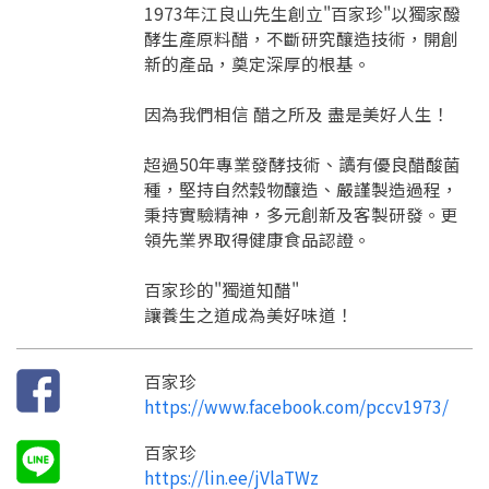
1973年江良山先生創立"百家珍"以獨家醱
酵生產原料醋，不斷研究釀造技術，開創
新的產品，奠定深厚的根基。
因為我們相信 醋之所及 盡是美好人生！
超過50年專業發酵技術、讀有優良醋酸菌
種，堅持自然穀物釀造、嚴謹製造過程，
要看申請秘笈嗎？
秉持實驗精神，多元創新及客製研發。更
領先業界取得健康食品認證。
要申請新產品嗎？
註冊完成
百家珍的"獨道知醋"
讓養生之道成為美好味道！
請加入LINE好友
要註冊嗎？
訊息
百家珍
請掃描或點擊 QR code
加入「嘉義優鮮」LINE 好友，
https://www.facebook.com/pccv1973/
嗨~這個 LINE 帳號還沒有註冊過，
才能繼續註冊喔。
只要驗證手機號碼就能完成註冊。
您要繼續嗎？
百家珍
確認
想知道怎麼做更容易通過審核嗎？
點擊加入 LINE 好友
https://lin.ee/jVlaTWz
看看申請教學吧！
您的申請資料正在等候審查中，
註冊完成了！