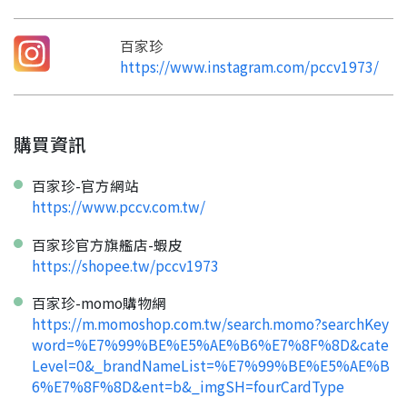
返回
繼續註冊
要申請新產品嗎？
開始填寫申請資料吧~
返回
繼續註冊
如果你已經準備好了，
百家珍
點擊「直接申請」按鈕開始填寫申請表。
查看申請進度
申請新產品
填寫申請資料
https://www.instagram.com/pccv1973/
返回首頁
直接申請
看密笈
返回首頁
返回首頁
購買資訊
百家珍-官方網站
https://www.pccv.com.tw/
百家珍官方旗艦店-蝦皮
https://shopee.tw/pccv1973
百家珍-momo購物網
https://m.momoshop.com.tw/search.momo?searchKey
word=%E7%99%BE%E5%AE%B6%E7%8F%8D&cate
Level=0&_brandNameList=%E7%99%BE%E5%AE%B
6%E7%8F%8D&ent=b&_imgSH=fourCardType