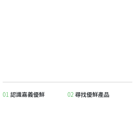
認識嘉義優鮮
尋找優鮮產品
關於優鮮品牌
尋找店家
最新消息
尋找產品
職人誌