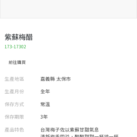
紫蘇梅醋
173-17302
前往購買
生產地區
嘉義縣 太保市
生產月份
全年
保存方式
常溫
保存期限
3年
產品特色
台灣梅子佐以紫蘇甘甜氣息
清新梅香四溢，酸酸甜甜一杯接一杯