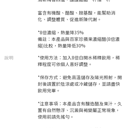
富含有機酸、醋酸、胺基酸，能幫助消
化、調整體質、促進新陳代謝。
*8倍濃縮，熱量降35%
備註：本產品與百家珍蘋果濃縮醋(8倍濃
縮)比較，熱量降低30%
說明
*使用方法：加入8倍白開水稀釋飲用，稀
釋程度可依個人喜好調整。
*保存方式：避免高溫儲存及陽光照射，開
封後請置於陰涼處或冷藏儲存，並請盡快
飲用完畢。
*注意事項：本產品含有釀造醋及果汁，久
置有自然懸浮、沉澱與褐變屬正常現象，
使用前請先搖勻。