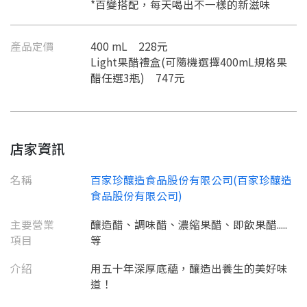
*百變搭配，每天喝出不一樣的新滋味
產品定價
400 mL 228元
Light果醋禮盒(可隨機選擇400mL規格果
醋任選3瓶) 747元
店家資訊
名稱
百家珍釀造食品股份有限公司(百家珍釀造
食品股份有限公司)
主要營業
釀造醋、調味醋、濃縮果醋、即飲果醋.....
項目
等
介紹
用五十年深厚底蘊，釀造出養生的美好味
道！