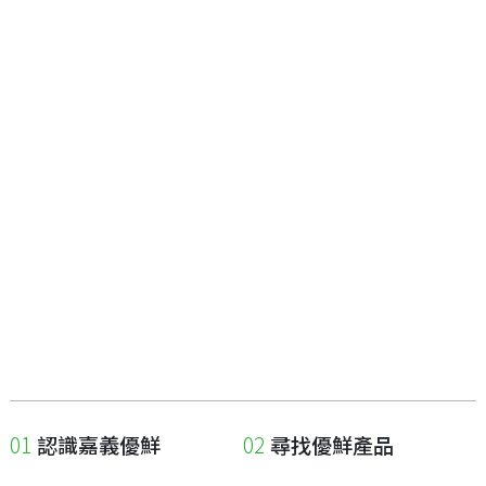
認識嘉義優鮮
尋找優鮮產品