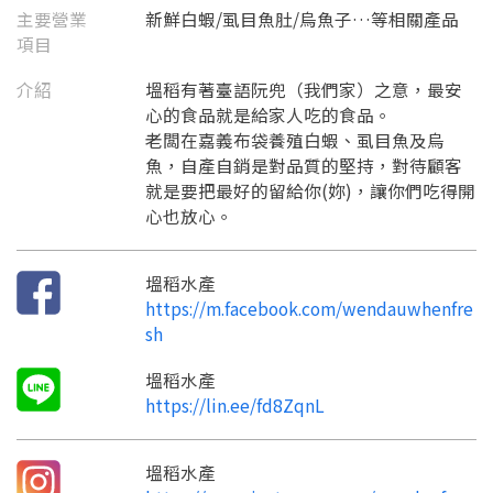
主要營業
新鮮白蝦/虱目魚肚/烏魚子…等相關產品
要看申請秘笈嗎？
項目
要申請新產品嗎？
註冊完成
介紹
塭稻有著臺語阮兜（我們家）之意，最安
心的食品就是給家人吃的食品。
老闆在嘉義布袋養殖白蝦、虱目魚及烏
請加入LINE好友
要註冊嗎？
魚，自產自銷是對品質的堅持，對待顧客
訊息
就是要把最好的留給你(妳)，讓你們吃得開
請掃描或點擊 QR code
加入「嘉義優鮮」LINE 好友，
心也放心。
嗨~這個 LINE 帳號還沒有註冊過，
才能繼續註冊喔。
只要驗證手機號碼就能完成註冊。
您要繼續嗎？
確認
想知道怎麼做更容易通過審核嗎？
點擊加入 LINE 好友
塭稻水產
看看申請教學吧！
您的申請資料正在等候審查中，
註冊完成了！
返回
繼續註冊
https://m.facebook.com/wendauwhenfre
要申請新產品嗎？
開始填寫申請資料吧~
返回
繼續註冊
sh
如果你已經準備好了，
點擊「直接申請」按鈕開始填寫申請表。
查看申請進度
申請新產品
填寫申請資料
塭稻水產
返回首頁
直接申請
看密笈
https://lin.ee/fd8ZqnL
返回首頁
返回首頁
塭稻水產