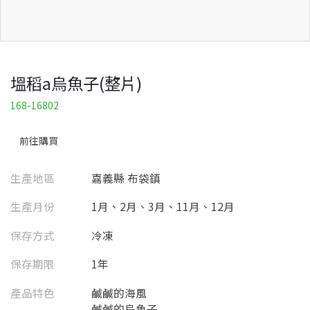
塭稻a烏魚子(整片)
168-16802
前往購買
生產地區
嘉義縣 布袋鎮
生產月份
1月、2月、3月、11月、12月
保存方式
冷凍
保存期限
1年
產品特色
鹹鹹的海風
鹹鹹的烏魚子