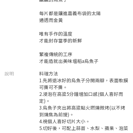
每片都是鑲進嘉義布袋的太陽
通透而金黃
唯有手作的溫度
才能封存當季的新鮮
繁複傳統的工序
才能造就出美味塭稻a烏魚子
說明
料理方法
1.先將退冰好的烏魚子分開兩瓣，表面軟膜
可撕可不撕。
2.浸泡在高粱5分鐘增加口感(個人喜好而
定)。
3.烏魚子夾出將高粱點火燃燒微烤(以不烤
到燒焦為前提)。
4.視個人喜好切片大小。
5.切好後，可配上蒜苗、水梨、蘋果、泡菜