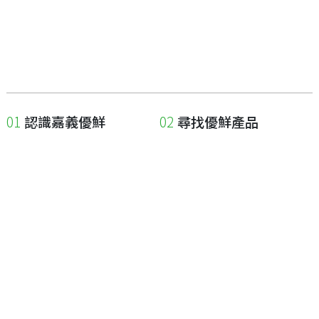
認識嘉義優鮮
尋找優鮮產品
關於優鮮品牌
尋找店家
最新消息
尋找產品
職人誌
成為優鮮店家
相關連結
申請與展延
嘉義縣政府
申請店家、產品認證
嘉義縣政府農業處