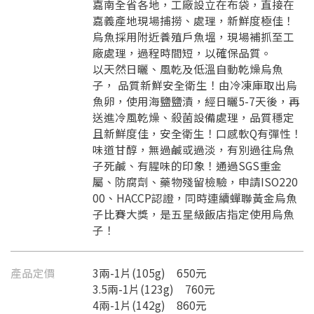
嘉南全省各地，工廠設立在布袋，直接在
嘉義產地現場捕撈、處理，新鮮度極佳！
烏魚採用附近養殖戶魚塭，現場補抓至工
廠處理，過程時間短，以確保品質。
以天然日曬、風乾及低溫自動乾燥烏魚
子， 品質新鮮安全衛生！由冷凍庫取出烏
魚卵，使用海鹽鹽漬，經日曬5-7天後，再
送進冷風乾燥、殺菌設備處理，品質穩定
且新鮮度佳，安全衛生！口感軟Q有彈性！
味道甘醇，無過鹹或過淡，有別過往烏魚
子死鹹、有腥味的印象！通過SGS重金
屬、防腐劑、藥物殘留檢驗，申請ISO220
00、HACCP認證，同時連續蟬聯黃金烏魚
子比賽大獎，是五星級飯店指定使用烏魚
子！
產品定價
3兩-1片(105g) 650元
3.5兩-1片(123g) 760元
4兩-1片(142g) 860元