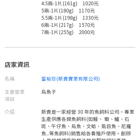
4.5兩-1片(161g) 1020元
5兩-1片(180g) 1170元
5.5兩-1片(198g) 1330元
6兩-1片(217g) 1570元
7兩-1片(255g) 2000元
要看申請秘笈嗎？
要申請新產品嗎？
註冊完成
店家資訊
請加入LINE好友
名稱
富裕珍(新貴實業有限公司)
要註冊嗎？
訊息
請掃描或點擊 QR code
主要營業
烏魚子
加入「嘉義優鮮」LINE 好友，
嗨~這個 LINE 帳號還沒有註冊過，
項目
才能繼續註冊喔。
只要驗證手機號碼就能完成註冊。
您要繼續嗎？
確認
想知道怎麼做更容易通過審核嗎？
點擊加入 LINE 好友
介紹
新貴是一家經營 30 年的魚飼料公司，專業
看看申請教學吧！
您的申請資料正在等候審查中，
註冊完成了！
生產供應各類魚飼料(如鰻、 蝦、鱸、石
返回
繼續註冊
要申請新產品嗎？
開始填寫申請資料吧~
返回
繼續註冊
斑、午仔魚、烏魚、文蛤、虱目魚、尼羅
如果你已經準備好了，
魚...等魚飼料)銷售給各養殖戶使用。創辦
點擊「直接申請」按鈕開始填寫申請表。
查看申請進度
申請新產品
填寫申請資料