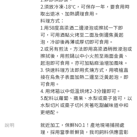
2.須放冷凍-18℃，可保存一年，要食用時
取出退冰、加熱調理食用。
料理方式：
1.用58度高梁酒二邊浸泡或擦拭一下即
可，可用酒點火烤至二面及側邊焦黃起
泡，冷卻後再薄或厚切即可食用。
2.或另有煎法，方法即用高梁酒稍微浸泡或
擦拭後，用煎鍋以中小火煎至兩面金黃、
起泡即可食用。亦可加點麻油增加風味。
3. 快速料理方法即用炙燒方式，用噴槍直
接在烏魚子表面加熱二邊至泛黃起泡，即
可食用。
4. 用烤箱以中低溫烘烤2-3分鐘即可。
5.配料以蘿蔔、蘋果、水梨或棗子皆可，以
水梨切片或棗子切片夾著吃甜鹹味道中和
更絕配。
說明
就近加工，保鮮NO.1！產地現場捕撈處
理，採用當季新鮮貨，我司飼料供應雲彰