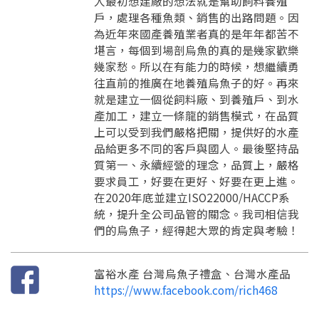
人最初想建廠的想法就是幫助飼料養殖
返回首頁
直接申請
看密笈
戶，處理各種魚類、銷售的出路問題。因
返回首頁
為近年來國產養殖業者真的是年年都苦不
返回首頁
堪言，每個到場剖烏魚的真的是幾家歡樂
幾家愁。所以在有能力的時候，想繼續勇
往直前的推廣在地養殖烏魚子的好。再來
就是建立一個從飼料廠、到養殖戶、到水
產加工，建立一條龍的銷售模式，在品質
上可以受到我們嚴格把關，提供好的水產
品給更多不同的客戶與國人。最後堅持品
質第一、永續經營的理念，品質上，嚴格
要求員工，好要在更好、好要在更上進。
在2020年底並建立ISO22000/HACCP系
統，提升全公司品管的關念。我司相信我
們的烏魚子，經得起大眾的肯定與考驗！
富裕水產 台灣烏魚子禮盒、台灣水產品
https://www.facebook.com/rich468