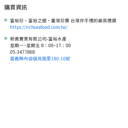
購買資訊
富裕珍，富裕之選・臺灣珍寶 台灣伴手禮的最高禮讚
https://richseafood.com.tw/
新貴實業有限公司-富裕水產
星期一~星期五 8：00~17：00
05-3477868
嘉義縣布袋鎮見龍里180-10號