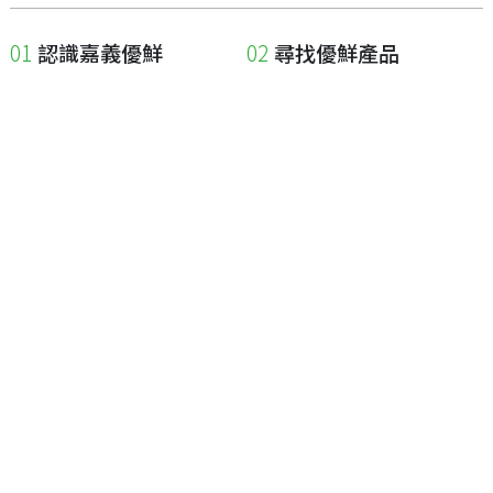
認識嘉義優鮮
尋找優鮮產品
關於優鮮品牌
尋找店家
最新消息
尋找產品
職人誌
成為優鮮店家
相關連結
申請與展延
嘉義縣政府
申請店家、產品認證
嘉義縣政府農業處
如何申請店家及產品
嘉義縣文化觀光局
如何申請標籤
嘉義極光哈密瓜
申請秘笈
嘉義優鮮水產電商平台