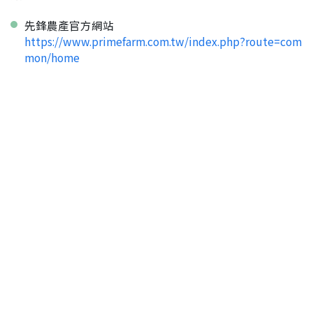
先鋒農產官方網站
https://www.primefarm.com.tw/index.php?route=com
mon/home