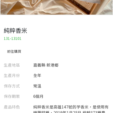
純粹香米
131-13101
前往購買
生產地區
嘉義縣 新港鄉
生產月份
全年
保存方式
常溫
保存期限
6個月
產品特色
純粹香米是高雄147號的芋香米，是使用有
機肥耕種，2019年1月25日 檢驗373種農