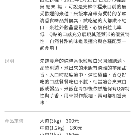
藥 結果 :無 ，可說是先鋒幸福米目前的最
受歡迎的米種！米飯本身帶有獨特的芋頭
清香食味品質優異，試吃過的人都讚不絕
口，米粒外觀晶瑩剔透，心腹白粒比率
低，Q黏的口感充分展現其蓬萊米的優質特
性，自然甘甜的味道最適合與各種配菜一
起食用！
說明
先鋒農產的純粹香米粒粒白米圓潤飽滿、
晶瑩剔透，煮出來的米飯有淡雅的芋頭甜
香、入口時黏度適中、彈性極佳、香Ｑ好
吃的口感餐餐吃也不膩，相當適合烹煮白
飯或粥品。米飯在冷卻後依然能保有Q彈特
性與芋香，用來製作飯糰、壽司都相當美
味！
產品定價
大包(3kg) 300元
中包(1.2kg) 180元
小包(1kg) 150元