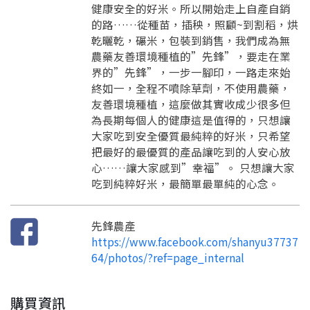
健康安全的好米。所以開始走上自產自銷
加入「嘉義優鮮」LINE 好友，
嗨~這個 LINE 帳號還沒有註冊過，
才能繼續註冊喔。
的路……從種苗，插秧，照顧~到割稻，烘
只要驗證手機號碼就能完成註冊。
您要繼續嗎？
乾曬乾，碾米，包裝到銷售，我們成為無
確認
想知道怎麼做更容易通過審核嗎？
點擊加入 LINE 好友
農藥友善環境種植的”先鋒”，要走在業
看看申請教學吧！
您的申請資料正在等候審查中，
註冊完成了！
返回
繼續註冊
界的”先鋒”，一步一腳印，一路走來始
要申請新產品嗎？
開始填寫申請資料吧~
返回
繼續註冊
終如一，全程不噴除草劑，不使用農藥，
如果你已經準備好了，
點擊「直接申請」按鈕開始填寫申請表。
查看申請進度
申請新產品
填寫申請資料
友善環境種植，這麼做其實收成少很多但
為長期每個人的健康這是值得的，只想讓
返回首頁
直接申請
看密笈
返回首頁
大家吃到安全優質最純粹的好米，只希望
把最好的最優質的產品讓吃到的人安心放
返回首頁
心……讓大家感到”幸福”。 只想讓大家
吃到純粹好米，最簡單最單純的心念。
先鋒農產
https://www.facebook.com/shanyu37737
64/photos/?ref=page_internal
購買資訊