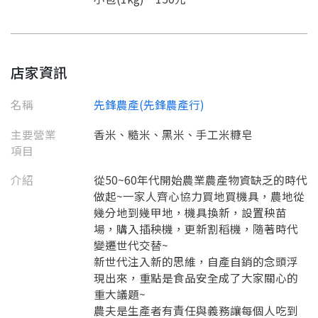
店家資訊
名稱
先鋒農產(先鋒農產行)
主要營業
香米、糙米、黑米、手工米糠皂
項目
介紹
從50~60年代開始農業農產物資缺乏的時代
做起~一家人齊心協力買地買機具，農地從
要看申請秘笈嗎？
幾分地到幾甲地，機具換新，設置秧苗
場，購入插秧機，更新割稻機，隨著時代
要申請新產品嗎？
註冊完成
變遷世代交替~
新世代注入新的思維，自產自銷的念頭浮
現出來，重點是食品安全成了大家關心的
請加入LINE好友
重大議題~
要註冊嗎？
訊息
農夫是生產者有責任與義務讓每個人吃到
請掃描或點擊 QR code