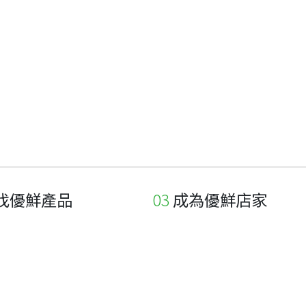
找優鮮產品
成為優鮮店家
家
申請與展延
品
申請店家、產品認證
如何申請店家及產品