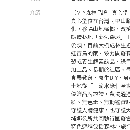
介紹
【MIY森林品牌--真心
真心堡位在台灣阿里山
化，移除山地檳榔，改
態造林地「夢沄森境」
公頃，目前大樹成林生
蛙百鳥的家。致力開發
製成養生酵素飲品、綠
加工品。長期於社區、
食農教育、養生DIY、
土地從「一滴水綠化全
優鮮品牌認證，農場通
料、無色素、無動物實
守護人體健康，也守護大
埔鄉公所共同執行國發
特色遊程包括森林小旅