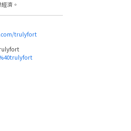
牌經濟。
com/trulyfort
lyfort
/%40trulyfort