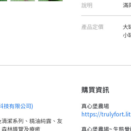
說明
滿
產品定價
大罐
小罐
購買資訊
要看申請秘笈嗎？
科技有限公司)
真心堡農場
https://trulyfort.l
及清潔系列、精油純露、友
要申請新產品嗎？
註冊完成
、森林導覽及療癒
真心堡農場~ 生態