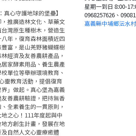
星期一到日 8:00-17
請加入LINE好友
要註冊嗎？
堡：真心守護地球的堡壘】
0968257626、09081
腳，推廣造林文化、草藥文
嘉義縣中埔鄉沄水村竹
請掃描或點擊 QR code
嗨~這個 LINE 帳號還沒有註冊
植台灣原生種樹木，營造生
訊息
加入「嘉義優鮮」LINE 好友，
過，
十八年，復育森林面積近四
才能繼續註冊喔。
想知道怎麼做更容易通過審核
只要驗證手機號碼就能完成註
態豐富，是山羌野豬蝴蝶樹
嗎？
冊。
點擊加入 LINE 好友
森林經濟及友善農耕產品，
看看申請教學吧！
確認
您的申請資料正在等候審查中，
您要繼續嗎？
註冊完成了！
色居家酵素用品、養生農產
要申請新產品嗎？
開始填寫申請資料吧~
如果你已經準備好了，
學校單位等舉辦環境教育、
返回
繼續註冊
點擊「直接申請」按鈕開始填寫
身心靈教育活動，提倡復育
返回
繼續註冊
查看申請進度
申請新產品
申請表。
填寫申請資料
世界」做起。真心堡為嘉義
過友善農耕驗證，把持無香
返回首頁
返回首頁
驗、全素養生的一貫原則，
直接申請
看密笈
地之心！111年度起與中
返回首頁
會地方創生計畫，發展在地
行及自然人文心靈療癒體