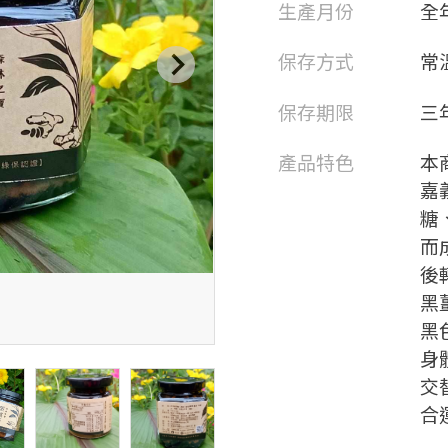
生產月份
全
保存方式
常
保存期限
三
產品特色
本
嘉
糖
而
後
黑
黑
身
交
合