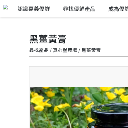
認識嘉義優鮮
尋找優鮮產品
成為優
黑薑黃膏
尋找產品
/
真心堡農場
/ 黑薑黃膏