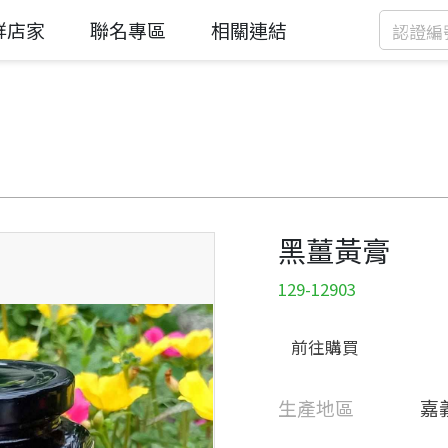
鮮店家
聯名專區
相關連結
黑薑黃膏
129-12903
前往購買
生產地區
嘉