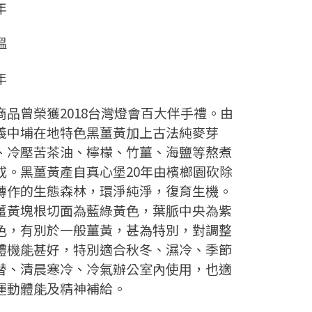
年
溫
年
商品曾榮獲2018台灣燈會百大伴手禮。由
義中埔在地特色黑薑黃加上古法純麥芽
、冷壓苦茶油、檸檬、竹薑、海鹽等熬煮
成。黑薑黃產自真心堡20年由檳榔園砍除
轉作的生態森林，環淨純淨，復育生機。
薑黃塊根切面為藍綠黃色，葉脈中央為紫
色，有別於一般薑黃，甚為特別，對調整
體機能甚好，特別適合秋冬、濕冷、季節
替、清晨寒冷、冷氣辦公室內使用，也適
運動體能及精神補給。