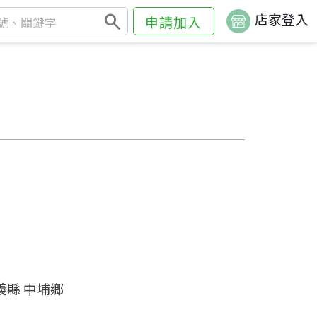
search
店家登入
申請加入
義縣 中埔鄉