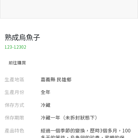
熟成烏魚子
123-12302
前往購買
生產地區
嘉義縣 民雄鄉
生產月份
全年
保存方式
冷藏
保存期限
冷藏一年（未拆封狀態下）
產品特色
經過一個季節的變換，歷時3個多月，100
多天的等待，烏魚卵的珍貴，蜜蠟的保