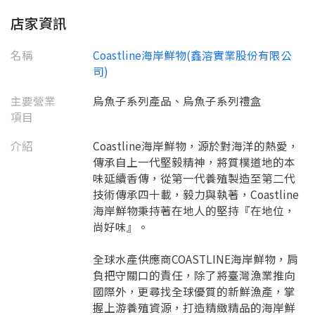
店家資訊
名稱
Coastline海岸鮮物(鑫溶實業股份有限公
司)
主要營業
烏魚子系列產品、烏魚子系列禮盒
項目
介紹
Coastline海岸鮮物，源於對海洋的熱愛，
要看申請秘笈嗎？
傳承自上一代堅毅精神，將質樸道地的本
要申請新產品嗎？
味延續香傳，從第一代養殖製造至第二代
註冊完成
技術傳承四十載，毅力與執著，Coastline
海岸鮮物秉持著在地人的堅持『在地位，
尚好味』。
請加入LINE好友
要註冊嗎？
訊息
全球水產供應商COASTLINE海岸鮮物，肩
請掃描或點擊 QR code
負把守關口的責任，除了將臺灣漁業推向
加入「嘉義優鮮」LINE 好友，
嗨~這個 LINE 帳號還沒有註冊過，
才能繼續註冊喔。
國際外，更尋找全球優質的新鮮漁產，掌
只要驗證手機號碼就能完成註冊。
您要繼續嗎？
確認
握上游養殖資源，打造精緻精品的海岸鮮
想知道怎麼做更容易通過審核嗎？
點擊加入 LINE 好友