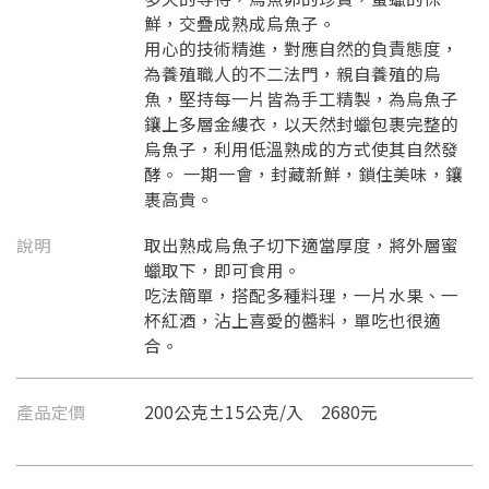
鮮，交疊成熟成烏魚子。
用心的技術精進，對應自然的負責態度，
為養殖職人的不二法門，親自養殖的烏
魚，堅持每一片皆為手工精製，為烏魚子
鑲上多層金縷衣，以天然封蠟包裹完整的
烏魚子，利用低溫熟成的方式使其自然發
酵。 一期一會，封藏新鮮，鎖住美味，鑲
裹高貴。
說明
取出熟成烏魚子切下適當厚度，將外層蜜
蠟取下，即可食用。
吃法簡單，搭配多種料理，一片水果、一
杯紅酒，沾上喜愛的醬料，單吃也很適
合。
產品定價
200公克±15公克/入 2680元