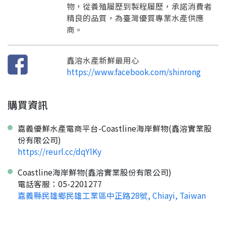
物，從養殖履歷到製程履歷，承諾消費者
看看申請教學吧！
您的申請資料正在等候審查中，
註冊完成了！
返回
繼續註冊
精良的品質，為臺灣優質專業水產供應
要申請新產品嗎？
開始填寫申請資料吧~
返回
繼續註冊
如果你已經準備好了，
商。
點擊「直接申請」按鈕開始填寫申請表。
查看申請進度
申請新產品
填寫申請資料
返回首頁
直接申請
看密笈
返回首頁
鑫溶水產新鮮最用心
https://www.facebook.com/shinrong
返回首頁
購買資訊
嘉義優鮮水產電商平台-Coastline海岸鮮物(鑫溶實業股
份有限公司)
https://reurl.cc/dqYlKy
Coastline海岸鮮物(鑫溶實業股份有限公司)
電話客服：05-2201277
嘉義縣民雄鄉民雄工業區中正路28號, Chiayi, Taiwan