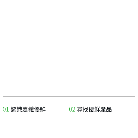
認識嘉義優鮮
尋找優鮮產品
關於優鮮品牌
尋找店家
最新消息
尋找產品