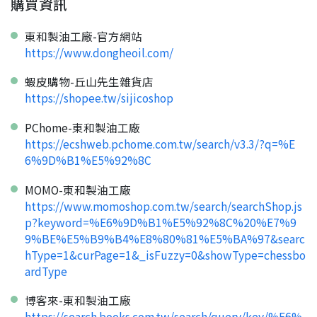
購買資訊
請掃描或點擊 QR code
加入「嘉義優鮮」LINE 好友，
嗨~這個 LINE 帳號還沒有註冊過，
才能繼續註冊喔。
只要驗證手機號碼就能完成註冊。
東和製油工廠-官方網站
您要繼續嗎？
確認
https://www.dongheoil.com/
想知道怎麼做更容易通過審核嗎？
點擊加入 LINE 好友
看看申請教學吧！
您的申請資料正在等候審查中，
註冊完成了！
返回
繼續註冊
蝦皮購物-丘山先生雜貨店
要申請新產品嗎？
開始填寫申請資料吧~
返回
繼續註冊
https://shopee.tw/sijicoshop
如果你已經準備好了，
點擊「直接申請」按鈕開始填寫申請表。
查看申請進度
申請新產品
填寫申請資料
PChome-東和製油工廠
返回首頁
直接申請
看密笈
返回首頁
https://ecshweb.pchome.com.tw/search/v3.3/?q=%E
6%9D%B1%E5%92%8C
返回首頁
MOMO-東和製油工廠
https://www.momoshop.com.tw/search/searchShop.js
p?keyword=%E6%9D%B1%E5%92%8C%20%E7%9
9%BE%E5%B9%B4%E8%80%81%E5%BA%97&searc
hType=1&curPage=1&_isFuzzy=0&showType=chessbo
ardType
博客來-東和製油工廠
https://search.books.com.tw/search/query/key/%E6%