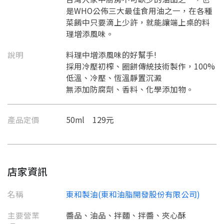
是WHO公佈三大最佳食用油之一，在各種
菜餚中只要滴上少許，就能讓端上桌的料
理增添風味。
說明
料理中增添風味的好幫手!
採用冷壓初榨、圈餅傳統技術製作，100%
低溫、冷壓、恆溫靜置沉澱
無添加防腐劑、香料、化學添加物。
產品定價
50ml 129元
店家資訊
名稱
東和製油(東和油脂開發股份有限公司)
主要營業
醬品、油品、拌麵、拌醬、夾心酥