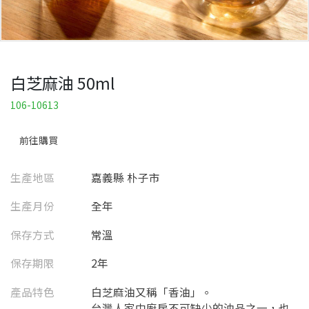
白芝麻油 50ml
106-10613
前往購買
生產地區
嘉義縣 朴子市
生產月份
全年
保存方式
常溫
保存期限
2年
產品特色
白芝麻油又稱「香油」。
台灣人家中廚房不可缺少的油品之一，也