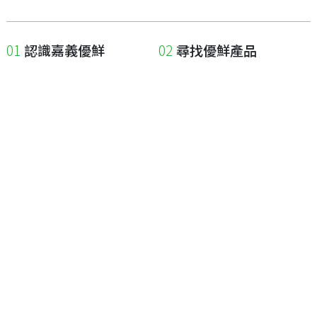
認識嘉義優鮮
尋找優鮮產品
關於優鮮品牌
尋找店家
最新消息
尋找產品
職人誌
成為優鮮店家
相關連結
申請與展延
嘉義縣政府
申請店家、產品認證
嘉義縣政府農業處
如何申請店家及產品
嘉義縣文化觀光局
如何申請標籤
嘉義極光哈密瓜
申請秘笈
嘉義優鮮水產電商平台