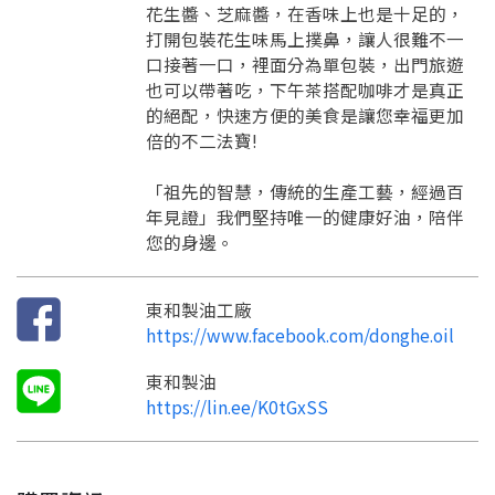
花生醬、芝麻醬，在香味上也是十足的，
打開包裝花生味馬上撲鼻，讓人很難不一
口接著一口，裡面分為單包裝，出門旅遊
也可以帶著吃，下午茶搭配咖啡才是真正
的絕配，快速方便的美食是讓您幸福更加
倍的不二法寶!
「祖先的智慧，傳統的生產工藝，經過百
年見證」我們堅持唯一的健康好油，陪伴
您的身邊。
東和製油工廠
要看申請秘笈嗎？
https://www.facebook.com/donghe.oil
要申請新產品嗎？
註冊完成
東和製油
https://lin.ee/K0tGxSS
請加入LINE好友
要註冊嗎？
訊息