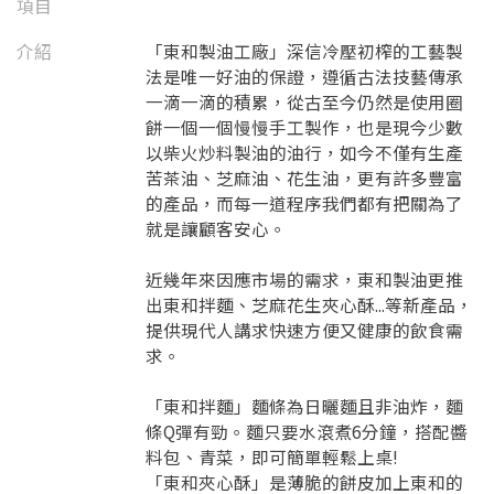
項目
介紹
「東和製油工廠」深信冷壓初榨的工藝製
法是唯一好油的保證，遵循古法技藝傳承
一滴一滴的積累，從古至今仍然是使用圈
餅一個一個慢慢手工製作，也是現今少數
以柴火炒料製油的油行，如今不僅有生產
苦茶油、芝麻油、花生油，更有許多豐富
的產品，而每一道程序我們都有把關為了
就是讓顧客安心。
近幾年來因應市場的需求，東和製油更推
出東和拌麵、芝麻花生夾心酥...等新產品，
提供現代人講求快速方便又健康的飲食需
求。
「東和拌麵」麵條為日曬麵且非油炸，麵
條Q彈有勁。麵只要水滾煮6分鐘，搭配醬
料包、青菜，即可簡單輕鬆上桌!
「東和夾心酥」是薄脆的餅皮加上東和的